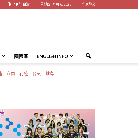
C
19
台灣
星期四, 八月 6, 2026
作家發文
區
國際區
ENGLISH INFO
隆
宜蘭
花蓮
台東
離島