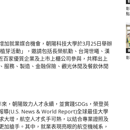
彰
點.
聞
增加就業媒合機會，朝陽科技大學於3月25日舉辦
．植芽活動」，邀請包括長榮航勤、台灣世曦、漢
等近百家優質企業及上市上櫃公司參與，共釋出上
彰
網
、服務、製造、金融保險、觀光休閒及餐飲休閒
來，朝陽致力人才永續，並實踐SDGs，榮登英
.S. News & World Report)全球最佳大學
求大增，航空人才炙手可熱，以結合專業證照及
更加搶手。其中，就業表現亮眼的航空機械系，