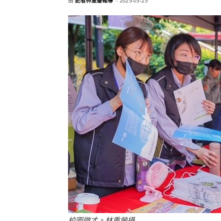
由
記者林重鎣報導
-
2025-03-25
校園徵才。林重鎣攝