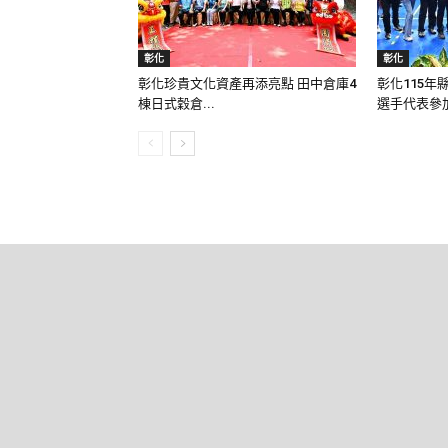
彰化
彰化
彰化珍貴文化資產再添亮點 田中倉庫4
彰化115年
棟日式穀倉...
選手代表參加.