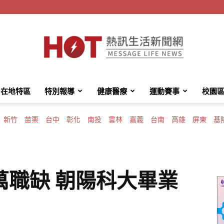
在地特區
特別報導
健康醫療
運動賽事
校園
HotMessage
新竹
苗栗
台中
彰化
南投
雲林
嘉義
台南
高雄
屏東
基
熱
萬職缺 朝陽科大畢業