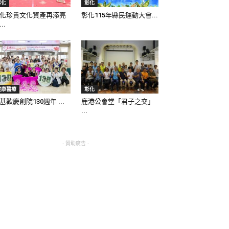
彰化
彰化
化珍貴文化資產再添亮
彰化115年縣民運動大會...
..
健康醫療
彰化
基歡慶創院130週年 ...
鹿港公會堂「君子之交」
...
- 贊助廣告 -