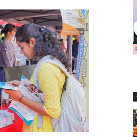
訊
生
活
新