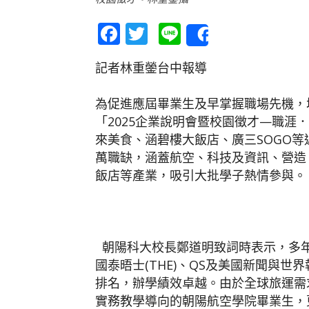
Facebook
Twitter
Line
Share
記者林重鎣台中報導
為促進應屆畢業生及早掌握職場先機，
「2025企業說明會暨校園徵才—職涯
來美食、涵碧樓大飯店、廣三SOGO
萬職缺，涵蓋航空、科技及資訊、營造
飯店等產業，吸引大批學子熱情參與。
朝陽科大校長鄭道明致詞時表示，多年
國泰晤士(THE)、QS及美國新聞與世界報導(U
排名，辦學績效卓越。由於全球旅運需
實務教學導向的朝陽航空學院畢業生，