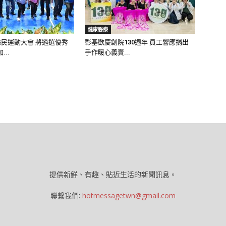
健康醫療
縣民運動大會 將遴選優秀
彰基歡慶創院130週年 員工響應捐出
..
手作暖心義賣...
提供新鮮、有趣、貼近生活的新聞訊息。
聯繫我們:
hotmessagetwn@gmail.com