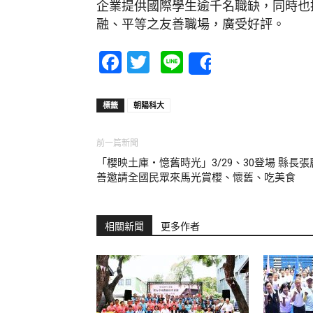
企業提供國際學生逾千名職缺，同時也
融、平等之友善職場，廣受好評。
Facebook
Twitter
Line
Share
標籤
朝陽科大
前一篇新聞
「櫻映土庫・憶舊時光」3/29、30登場 縣長張
善邀請全國民眾來馬光賞櫻、懷舊、吃美食
相關新聞
更多作者