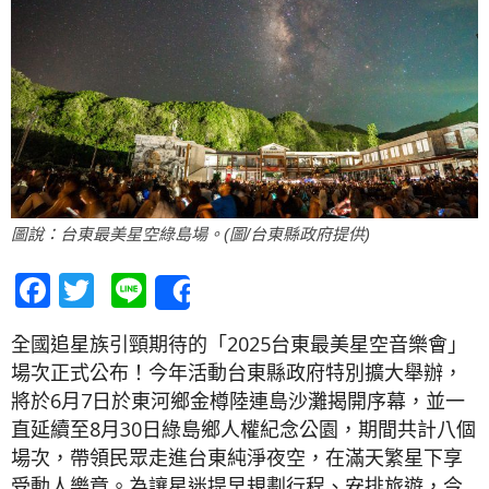
圖說：台東最美星空綠島場。(圖/台東縣政府提供)
Facebook
Twitter
Line
Share
全國追星族引頸期待的「2025台東最美星空音樂會」
場次正式公布！今年活動台東縣政府特別擴大舉辦，
將於6月7日於東河鄉金樽陸連島沙灘揭開序幕，並一
直延續至8月30日綠島鄉人權紀念公園，期間共計八個
場次，帶領民眾走進台東純淨夜空，在滿天繁星下享
受動人樂章。為讓星迷提早規劃行程、安排旅遊，今