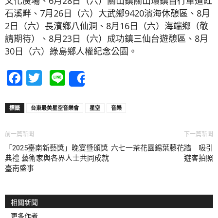
文化廣場、6月28日（六）關山鎮關山環鎮自行車道紅
石溪畔、7月26日（六）大武鄉9420濱海休憩區、8月
2日（六）長濱鄉八仙洞、8月16日（六）海端鄉（敬
請期待）、8月23日（六）成功鎮三仙台遊憩區、8月
30日（六）綠島鄉人權紀念公園。
Facebook
Twitter
Line
Share
標籤
台東最美星空音樂會
星空
音樂
前一篇新聞
下一篇新聞
「2025臺南新藝獎」晚宴暨頒獎
六七一茶花園錫葉藤花牆 吸引
典禮 藝術家與各界人士共同成就
遊客拍照
臺南盛事
相關新聞
更多作者