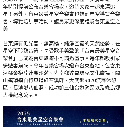
年特別提前公布音樂會場次，邀請大家一起東漂追
星！另外，台東最美星空音樂會也規劃星空導覽音樂
會、導覽培訓等活動，讓民眾更深度體驗台東星空之
美。
台東擁有低光害、無高樓、純淨空氣的天然優勢，在
星空下聆聽音符，享受歌手美聲的「台東最美星空音
樂會」已成為台東旅遊不可錯過盛事。每年都吸引眾
多遊客前來。今年音樂會場次遍布台東各地，包含東
河鄉金樽陸連島沙灘、卑南鄉達魯瑪克文化廣場、關
山鎮環鎮自行車道紅石溪畔、大武鄉9420濱海休憩
區、長濱鄉八仙洞、成功鎮三仙台遊憩區以及綠島鄉
人權紀念公園。