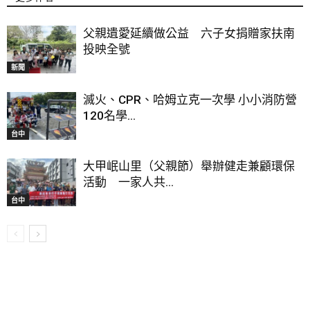
父親遺愛延續做公益 六子女捐贈家扶南
投映全號
新聞
滅火、CPR、哈姆立克一次學 小小消防營
120名學...
台中
大甲岷山里（父親節）舉辦健走兼顧環保
活動 一家人共...
台中