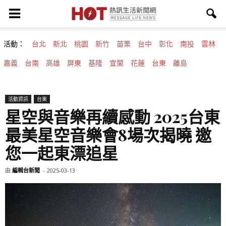
活動：
台北
新北
桃園
新竹
苗栗
台中
彰化
南投
雲林
嘉義
台南
高雄
屏東
基隆
宜蘭
花蓮
台東
離島
活動資訊
台東
星空與音樂再續感動 2025台東
最美星空音樂會8場次揭曉 邀
您一起東漂追星
由
編輯台新聞
-
2025-03-13