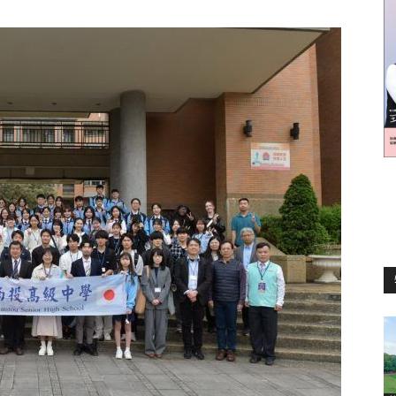
訊
生
活
新