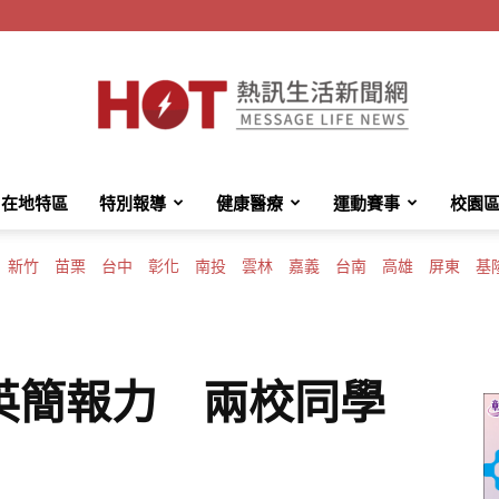
在地特區
特別報導
健康醫療
運動賽事
校園
HotMessage
新竹
苗栗
台中
彰化
南投
雲林
嘉義
台南
高雄
屏東
基
熱
英簡報力 兩校同學