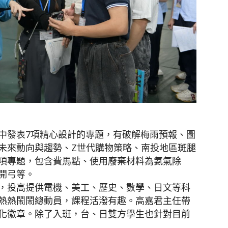
中發表7項精心設計的專題，有破解梅雨預報、圖
未來動向與趨勢、Z世代購物策略、南投地區斑腿
項專題，包含費馬點、使用廢棄材料為氨氣除
開弓等。
，投高提供電機、美工、歷史、數學、日文等科
熱熱鬧鬧總動員，課程活潑有趣。高嘉君主任帶
化徽章。除了入班，台、日雙方學生也針對目前