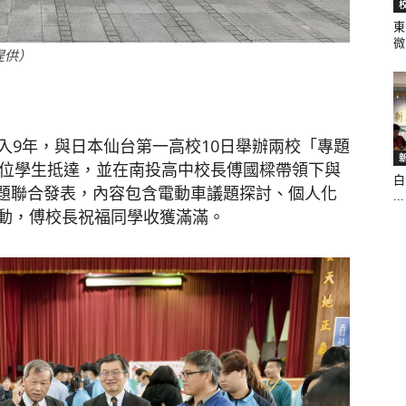
東
微.
提供）
聞
入9年，與日本仙台第一高校10日舉辦兩校「專題
2位學生抵達，並在南投高中校長傅國樑帶領下與
白
網
專題聯合發表，內容包含電動車議題探討、個人化
...
動，傅校長祝福同學收獲滿滿。