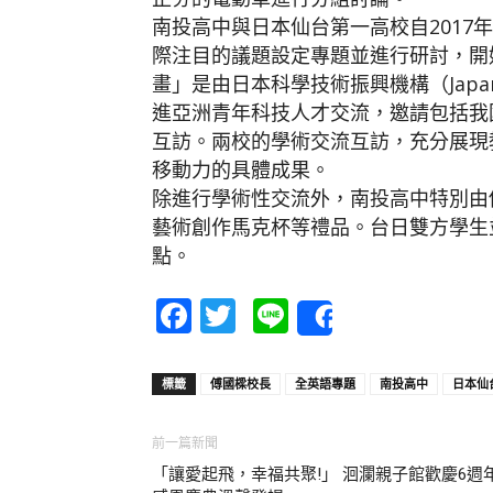
南投高中與日本仙台第一高校自2017
際注目的議題設定專題並進行研討，開
畫」是由日本科學技術振興機構（Japan Scien
進亞洲青年科技人才交流，邀請包括我
互訪。兩校的學術交流互訪，充分展現
移動力的具體成果。
除進行學術性交流外，南投高中特別由
藝術創作馬克杯等禮品。台日雙方學生
點。
Facebook
Twitter
Line
Share
標籤
傅國樑校長
全英語專題
南投高中
日本仙
前一篇新聞
「讓愛起飛，幸福共聚!」 洄瀾親子館歡慶6週