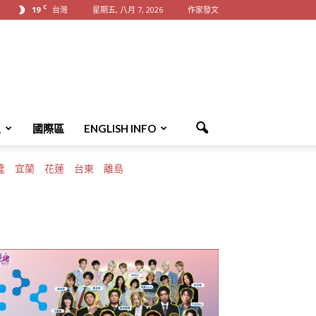
C
19
台灣
星期五, 八月 7, 2026
作家發文
區
國際區
ENGLISH INFO
隆
宜蘭
花蓮
台東
離島