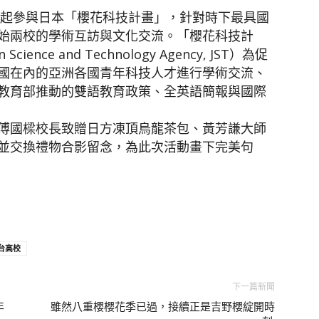
年起參與日本「櫻花科技計畫」，針對時下最具國
始兩校的學術互訪與文化交流。「櫻花科技計
ce and Technology Agency, JST）為促
國在內的亞洲各國青年科技人才進行學術交流、
教育部推動的雙語教育政策、全英語簡報與國際
傅國樑校長致贈日方凍頂烏龍茶包、黃芳謙大師
並交換禮物合影留念，為此次活動畫下完美句
台高校
下一篇新聞
年
雖然八重櫻櫻花季已過，接續正是吉野櫻綻開時