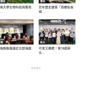
校園區
雲林
海大學生物科技與應用
百年歷史建築「西螺街長
..
宿...
新聞
新北
海豚颱風逼近北部海面
可食又療癒！第13屆新
北...
- 贊助廣告 -