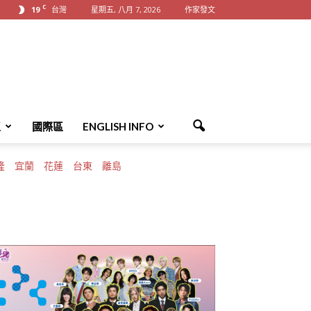
C
19
台灣
星期五, 八月 7, 2026
作家發文
區
國際區
ENGLISH INFO
隆
宜蘭
花蓮
台東
離島