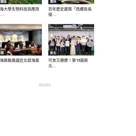
校園區
雲林
海大學生物科技與應用
百年歷史建築「西螺街長
..
宿...
新聞
新北
海豚颱風逼近北部海面
可食又療癒！第13屆新
北...
- 贊助廣告 -