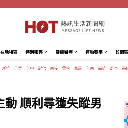
在地特區
特別報導
健康醫療
運動賽事
校園
HotMessage
新竹
苗栗
台中
彰化
南投
雲林
嘉義
台南
高雄
屏東
基
熱
主動 順利尋獲失蹤男