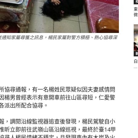
東
微.
聞
並通知家屬尋獲之訊息，楊民家屬對警方積極、熱心協尋深
白
網
...
所協尋通報，有一名楊姓民眾疑似因夫妻感情問
因楊男曾經表示有意開車前往山區尋短，仁愛警
各派出所配合協尋。
報，調閱沿線監視器追查後發現，楊民駕駛自小
惟昕立即前往武嶺山區沿線巡視，最終於臺14甲
協尋人楊民情緒不穩定，且發現車內有木炭及火