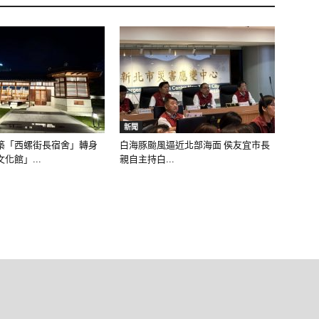
新聞
築「西螺街長宿舍」轉身
白海豚颱風逼近北部海面 侯友宜市長
化館」...
親自主持白...