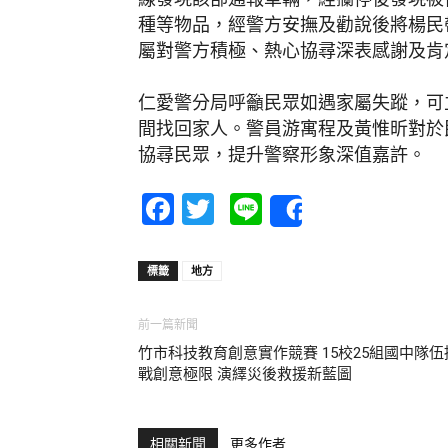
種等物品，經警方安撫及勸說後將楊民
屬對警方積極、熱心協尋深表感謝及肯
仁愛警分局呼籲民眾如遇家屬失蹤，可
間找回家人。警員游寓程及黃惟昕對於
協尋民眾，提升警察形象深值嘉許。
Facebook
Twitter
Line
Share
標籤
地方
前一篇新聞
竹市科技教育創意實作競賽 15校25組國中隊伍
戰創意極限 演繹災後救援新藍圖
相關新聞
更多作者