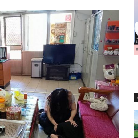
訊
生
活
新