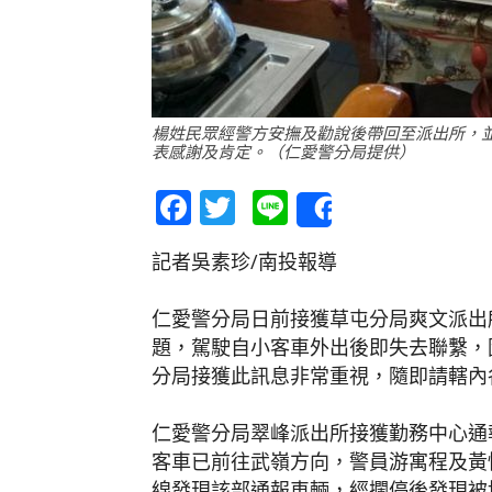
楊姓民眾經警方安撫及勸說後帶回至派出所，
表感謝及肯定。（仁愛警分局提供）
Facebook
Twitter
Line
Share
記者吳素珍/南投報導
仁愛警分局日前接獲草屯分局爽文派出
題，駕駛自小客車外出後即失去聯繫，
分局接獲此訊息非常重視，隨即請轄內
仁愛警分局翠峰派出所接獲勤務中心通
客車已前往武嶺方向，警員游寓程及黃
線發現該部通報車輛，經攔停後發現被