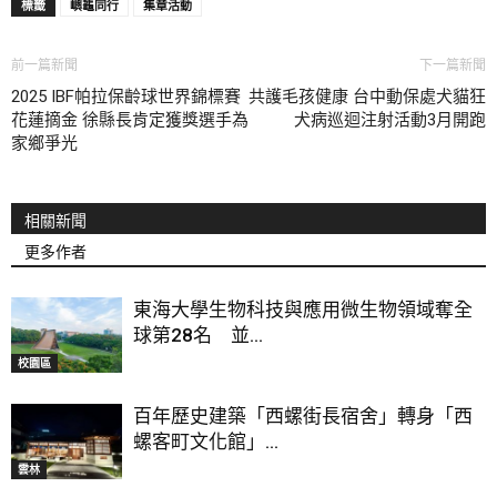
標籤
嶼龜同行
集章活動
前一篇新聞
下一篇新聞
2025 IBF帕拉保齡球世界錦標賽
共護毛孩健康 台中動保處犬貓狂
花蓮摘金 徐縣長肯定獲獎選手為
犬病巡迴注射活動3月開跑
家鄉爭光
相關新聞
更多作者
東海大學生物科技與應用微生物領域奪全
球第28名 並...
校園區
百年歷史建築「西螺街長宿舍」轉身「西
螺客町文化館」...
雲林