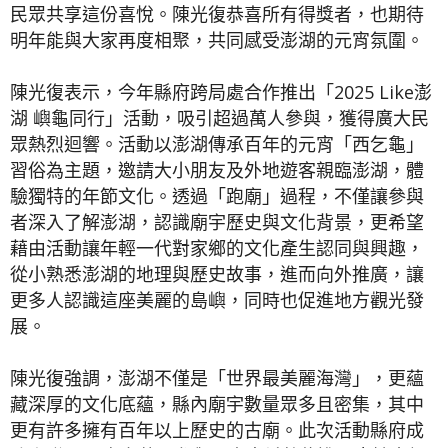
民眾共享這份喜悅。陳光復恭喜所有得獎者，也期待
明年能與大家再度相聚，共同感受澎湖的元宵氛圍。
陳光復表示，今年縣府跨局處合作推出「2025 Like澎
湖 嶼龜同行」活動，吸引超過萬人參與，獲得廣大民
眾熱烈迴響。活動以澎湖傳承百年的元宵「西乞龜」
習俗為主題，邀請大小朋友及外地遊客親臨澎湖，體
驗獨特的年節文化。透過「跑廟」過程，不僅讓參與
者深入了解澎湖，認識廟宇歷史與文化背景，更希望
藉由活動讓年輕一代對家鄉的文化產生認同與興趣，
從小熟悉澎湖的地理與歷史故事，進而向外推廣，讓
更多人認識這座美麗的島嶼，同時也促進地方觀光發
展。
陳光復強調，澎湖不僅是「世界最美麗海灣」，更蘊
藏深厚的文化底蘊，縣內廟宇數量眾多且密集，其中
更有許多擁有百年以上歷史的古廟。此次活動縣府成