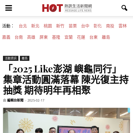
活動：
台北
新北
桃園
新竹
苗栗
台中
彰化
南投
雲林
嘉義
台南
高雄
屏東
基隆
宜蘭
花蓮
台東
離島
活動資訊
離島
「2025 Like澎湖 嶼龜同行」
集章活動圓滿落幕 陳光復主持
抽獎 期待明年再相聚
由
編輯台新聞
-
2025-02-17