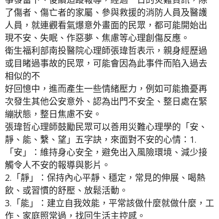
了傷者、傷亡者的家屬、參與救援的消防人員及醫護
人員，就連觀看氣爆意外畫面的民眾，都可能開始出
現不安、失眠、作惡夢、焦慮等心理創傷反應。
衛生福利部南投醫院心理師張瑋哲表示，親身經歷過
或目睹過事故的民眾，可能會因為此事件而陷入過去
相似的不
好回憶中，進而產生一些情緒壓力，例如可能擔憂再
次發生其他公安意外、認為出門不安全、整日處在緊
繃狀態，整日焦慮不安。
張瑋哲心理師鼓勵民眾可以善用災難心理學的「安、
靜、能、繫、望」五字訣，來面對不安的心情：1.
「安」：維持身心安全，避免出入風險環境、減少接
觸令人不安的報導與影片。
2.「靜」：保持內心平靜、穩定，常見的伸展、喝熱
飲、或習慣的舒壓、放鬆活動。
3.「能」：建立自我效能，平常該做什麼就做什麼，工
作、家庭照常過，找回生活主控感。