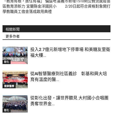
「教育有根，居住有福」 偏遠地
嘉義市新增1510劑公費流感疫苗
區教育添新力 宜蘭縣金洋國民小
2/20日起符合資格對象開打
學教職員工宿舍落成啟用典禮
相關新聞
更多作者
投入2.7億元新增地下停車場 和美糖友里衛
福大樓...
彰化
從AI智慧醫療到社區義診 彰基和興大培
育有溫度的醫...
健康醫療
從彰化出發，讓世界聽見 大村國小合唱團
勇奪世界金...
彰化