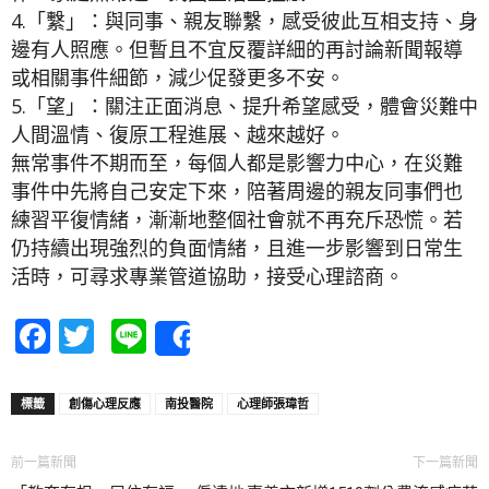
4.「繫」：與同事、親友聯繫，感受彼此互相支持、身
邊有人照應。但暫且不宜反覆詳細的再討論新聞報導
或相關事件細節，減少促發更多不安。
5.「望」：關注正面消息、提升希望感受，體會災難中
人間溫情、復原工程進展、越來越好。
無常事件不期而至，每個人都是影響力中心，在災難
事件中先將自己安定下來，陪著周邊的親友同事們也
練習平復情緒，漸漸地整個社會就不再充斥恐慌。若
仍持續出現強烈的負面情緒，且進一步影響到日常生
活時，可尋求專業管道協助，接受心理諮商。
Facebook
Twitter
Line
Share
標籤
創傷心理反應
南投醫院
心理師張瑋哲
前一篇新聞
下一篇新聞