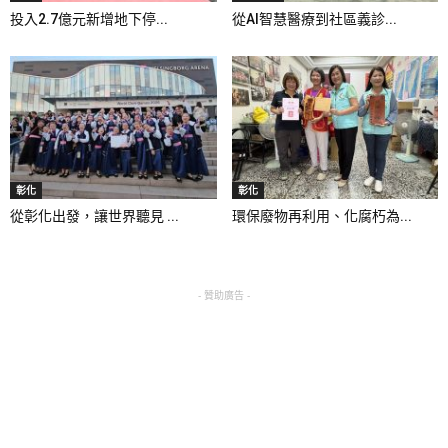
投入2.7億元新增地下停...
從AI智慧醫療到社區義診...
彰化
彰化
從彰化出發，讓世界聽見 ...
環保廢物再利用、化腐朽為...
- 贊助廣告 -