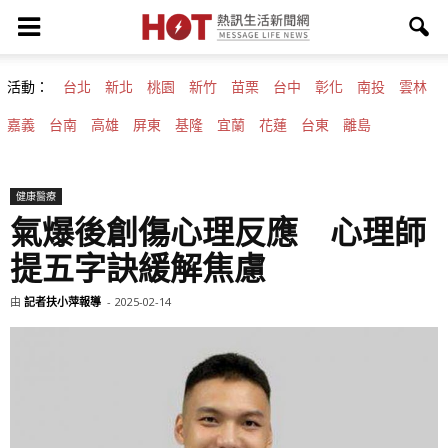
活動：
台北
新北
桃園
新竹
苗栗
台中
彰化
南投
雲林
嘉義
台南
高雄
屏東
基隆
宜蘭
花蓮
台東
離島
健康醫療
氣爆後創傷心理反應 心理師
提五字訣緩解焦慮
由
記者扶小萍報導
-
2025-02-14