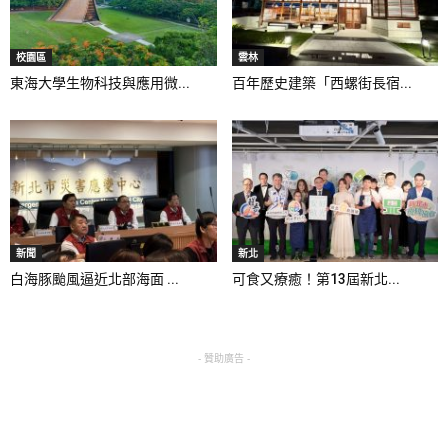
校園區
雲林
東海大學生物科技與應用微...
百年歷史建築「西螺街長宿...
新聞
新北
白海豚颱風逼近北部海面 ...
可食又療癒！第13屆新北...
- 贊助廣告 -