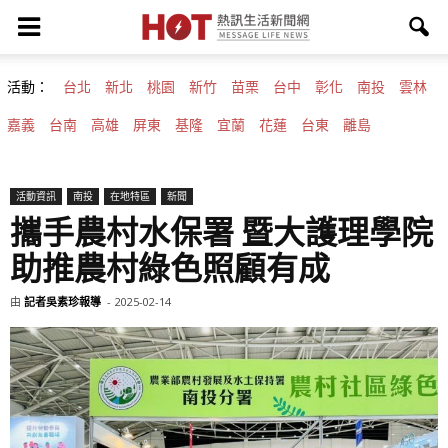
活動：
台北
新北
桃園
新竹
苗栗
台中
彰化
南投
雲林
嘉義
台南
高雄
屏東
基隆
宜蘭
花蓮
台東
離島
活動資訊
南投
在地特區
新聞
攜手農村水保署 暨大護理學院
助推農村綠色照顧有成
由
記者吳素珍報導
-
2025-02-14