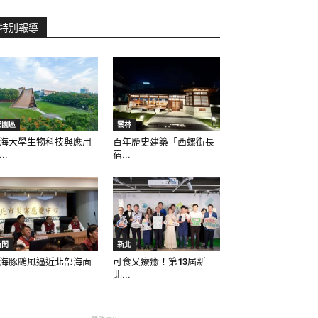
特別報導
校園區
雲林
海大學生物科技與應用
百年歷史建築「西螺街長
..
宿...
新聞
新北
海豚颱風逼近北部海面
可食又療癒！第13屆新
北...