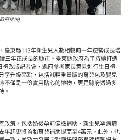
政府提供)
聞
，臺東縣113年新生兒人數相較前一年逆勢成長增
連續三年正成長的縣市。臺東縣政府為了持續打造
網
生日禮改版記者會，縣府參考家長意見進行生日禮
分享升級亮點，包括減輕重量版的育兒包及嬰兒
這不僅是一份實用貼心的禮物，更是縣府透過多
持。
善政策，包括婚後孕前健檢補助、新生兒罕病篩
去年起更將首胎育兒補助提高至4萬元。此外，也
費一致，並致力發展定點臨托服務與建構職場友