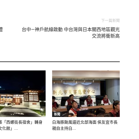
下一篇新聞
禮
台中—神戶航線啟動 中台灣與日本關西地區觀光
交流將衝新高
新聞
築「西螺街長宿舍」轉身
白海豚颱風逼近北部海面 侯友宜市長
化館」...
親自主持白...