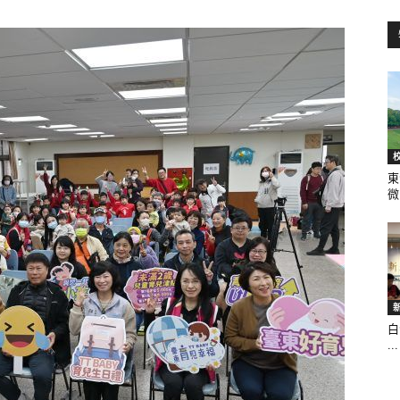
訊
生
東
微.
活
白
...
新