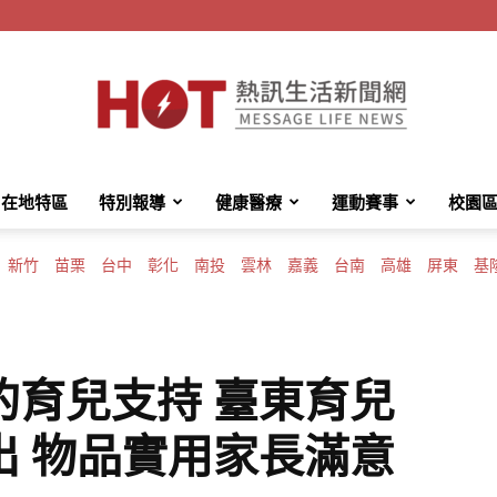
在地特區
特別報導
健康醫療
運動賽事
校園
HotMessage
新竹
苗栗
台中
彰化
南投
雲林
嘉義
台南
高雄
屏東
基
熱
的育兒支持 臺東育兒
出 物品實用家長滿意