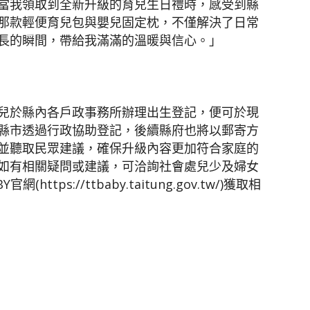
當我領取到全新升級的育兒生日禮時，感受到縣
那款輕便育兒包與嬰兒固定枕，不僅解決了日常
長的瞬間，帶給我滿滿的溫暖與信心。」
兒於縣內各戶政事務所辦理出生登記，便可於現
縣市透過行政協助登記，後續縣府也將以郵寄方
並聽取民眾建議，確保升級內容更加符合家庭的
如有相關疑問或建議，可洽詢社會處兒少及婦女
網(https://ttbaby.taitung.gov.tw/)獲取相