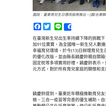
圖說：臺東育兒生日禮改版再推出。(圖/台東縣
Facebook
Twitter
Line
Share
在臺灣新生兒出生率持續下降的挑戰下
加91位寶寶，為全國唯一新生兒人數
幸福育兒環境，於今(13)日辦理育兒
的優化改版，並由縣長饒慶鈴親自開箱
固定枕等多項實用好禮。饒慶鈴表示，
元方式，對於所有育兒家庭的關懷和支
饒慶鈴提到，臺東近年積極推動育兒友
檢、三合一疫苗等完善的優生補助，自
推動類公共化托育政策，使公私托育收