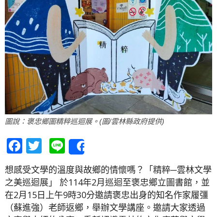
圖說：褒忠鄉圖精粹巡迴展。(圖/雲林縣政府提供)
Facebook
Twitter
Line
Share
想感受文學的溫度與故鄉的情懷嗎？「精粹─雲林文學
之美巡迴展」 於114年2月巡迴至褒忠鄉立圖書館，並
在2月15日上午9時30分邀請褒忠出身的知名作家履彊
（蘇進強）老師返鄉，舉辦文學講座。邀請大家透過