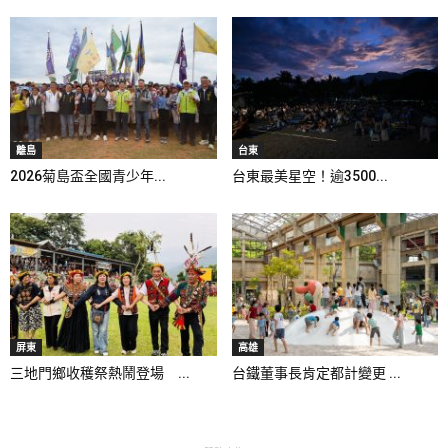
離島
台東
2026菊島盃全國青少年...
台東最美星空！逾3500...
屏東
高雄
三地門鄉收穫祭熱鬧登場 ...
台鐵董事長肯定都計變更 ...