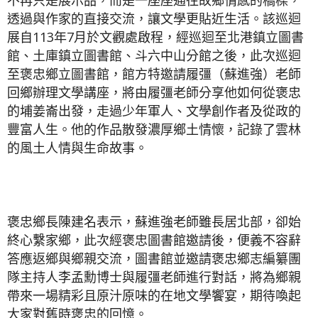
不再只是展示品，而是一座座通往故鄉情感的橋樑，
透過與作家的直接交流，讓文學更貼近生活。該巡迴
展自113年7月於文觀處啟程，經巡迴至北港鎮立圖書
館、土庫鎮立圖書館、斗六中山分館之後，此次巡迴
至褒忠鄉立圖書館，館方特邀請履彊（蘇進強）老師
回鄉辦理文學講座，將由履彊老師分享他如何從褒忠
的埔姜崙出發，走過少年軍人、文學創作者及從政的
豐富人生。他的作品散發濃厚鄉土情懷，記錄了雲林
的風土人情與生命故事。
褒忠鄉長陳建名表示，蘇進強老師雖長居北部，卻始
終心繫家鄉，此次經褒忠圖書館邀請後，便義不容辭
答應返鄉與鄉親交流，圖書館並邀請褒忠鄉志編纂團
隊主持人李孟勳博士與履彊老師進行對話，將為鄉親
帶來一場精彩且原汁原味的在地文學饗宴，期待喚起
大家對舊時褒忠的回憶。