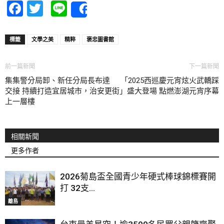
Facebook
Twitter
Line
Share
標籤
文學之美
精粹
褒忠圖書館
前一篇新聞
下一篇新聞
集集警分局卸、新任分局長布達
「2025西巡慶元宵炫火武轎踩
交接 持續打造宜居城市，治安更
街」盛大登場 點燃澎湖元宵序幕
上一層樓
相關新聞
更多作者
2026菊島盃全國青少年硬式棒球錦標賽開
打 32支...
離島