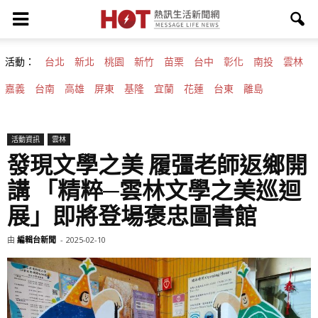
活動：
台北
新北
桃園
新竹
苗栗
台中
彰化
南投
雲林
嘉義
台南
高雄
屏東
基隆
宜蘭
花蓮
台東
離島
活動資訊
雲林
發現文學之美 履彊老師返鄉開
講 「精粹─雲林文學之美巡迴
展」即將登場褒忠圖書館
由
編輯台新聞
-
2025-02-10