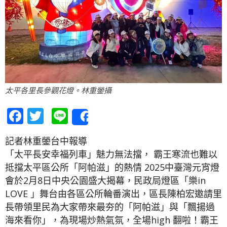
太平各里長參觀花燈。林重鎣攝
Facebook
Twitter
Line
Share
記者林重鎣台中報導
「太平長安幸福列車」魅力無法擋， 霸王寒流也難以
抵擋太平區公所「阿帕滋」的熱情 2025中臺灣元宵燈
會於2月8日中央公園盛大揭幕，民政局燈區「樂in
LOVE 」舞台由各區公所輪番演出，區長陳柏宏邀請里
長帶領里民為大家帶來最夯的「阿帕滋」與「飄揚過
海來看你」，為現場炒熱氣氛，全場high 翻啦！霸王