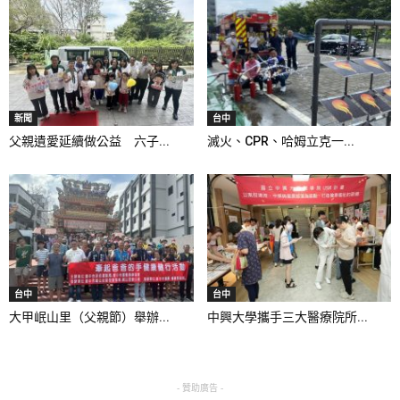
新聞
台中
父親遺愛延續做公益 六子...
滅火、CPR、哈姆立克一...
台中
台中
大甲岷山里（父親節）舉辦...
中興大學攜手三大醫療院所...
- 贊助廣告 -