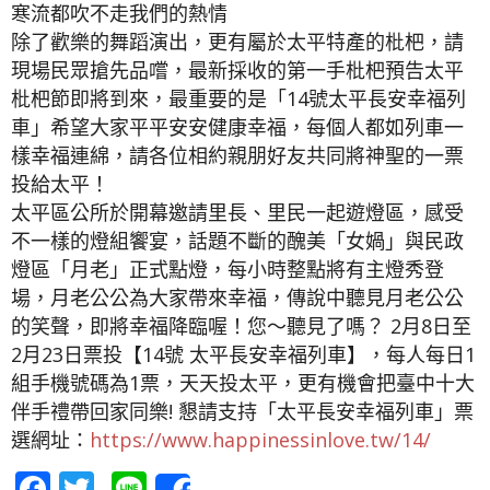
寒流都吹不走我們的熱情
除了歡樂的舞蹈演出，更有屬於太平特產的枇杷，請
現場民眾搶先品嚐，最新採收的第一手枇杷預告太平
枇杷節即將到來，最重要的是「14號太平長安幸福列
車」希望大家平平安安健康幸福，每個人都如列車一
樣幸福連綿，請各位相約親朋好友共同將神聖的一票
投給太平！
太平區公所於開幕邀請里長、里民一起遊燈區，感受
不一樣的燈組饗宴，話題不斷的醜美「女媧」與民政
燈區「月老」正式點燈，每小時整點將有主燈秀登
場，月老公公為大家帶來幸福，傳說中聽見月老公公
的笑聲，即將幸福降臨喔！您～聽見了嗎？ 2月8日至
2月23日票投【14號 太平長安幸福列車】，每人每日1
組手機號碼為1票，天天投太平，更有機會把臺中十大
伴手禮帶回家同樂! 懇請支持「太平長安幸福列車」票
選網址：
https://www.happinessinlove.tw/14/
Facebook
Twitter
Line