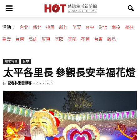
活動：
台北
新北
桃園
新竹
苗栗
台中
彰化
南投
雲林
嘉義
台南
高雄
屏東
基隆
宜蘭
花蓮
台東
離島
在地特區
台中
太平各里長 參觀長安幸福花燈
由
記者林重鎣報導
-
2025-02-09