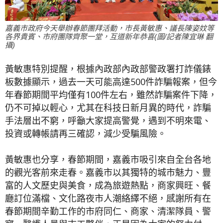
嘉義市政府今天舉辦春節團拜活動，市長黃敏惠、議長陳姿妏等
各界貴賓、市府團隊齊聚一堂，互道新年恭喜(圖/記者陳宜琳 翻
攝)
黃敏惠特別提醒，根據內政部內政部警政署打詐儀錶
板數據顯示，過去一天可能高達500件詐騙報案，但今
年春節期間平均僅有100件左右，雖然詐騙案件下降，
仍不可掉以輕心，尤其在科技日新月異的時代，詐騙
手法層出不窮，呼籲大家提高警覺，遇到不明來電、
投資或轉帳請再三確認，減少受騙風險。
黃敏惠也分享，春節期間，嘉義市吸引來自全台各地
的觀光客前來走春。嘉義市以其獨特的城市魅力、豐
富的人文歷史與美食，成為旅遊熱點，商家興旺、餐
廳訂位滿檔、文化路夜市人潮絡繹不絕，感謝所有在
春節期間辛勤工作的市府同仁、商家、清潔隊員、警