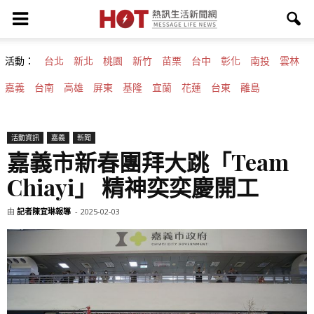
活動：
台北
新北
桃園
新竹
苗栗
台中
彰化
南投
雲林
嘉義
台南
高雄
屏東
基隆
宜蘭
花蓮
台東
離島
活動資訊
嘉義
新聞
嘉義市新春團拜大跳「Team
Chiayi」 精神奕奕慶開工
由
記者陳宜琳報導
-
2025-02-03