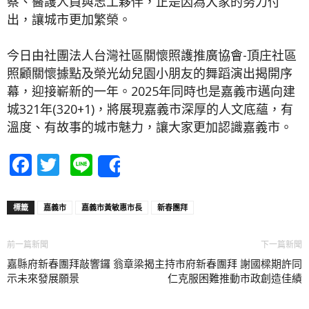
察、醫護人員與志工夥伴，正是因為大家的努力付
出，讓城市更加繁榮。
今日由社團法人台灣社區關懷照護推廣協會-頂庄社區
照顧關懷據點及榮光幼兒園小朋友的舞蹈演出揭開序
幕，迎接嶄新的一年。2025年同時也是嘉義市邁向建
城321年(320+1)，將展現嘉義市深厚的人文底蘊，有
溫度、有故事的城市魅力，讓大家更加認識嘉義市。
Facebook
Twitter
Line
Share
標籤
嘉義市
嘉義市黃敏惠市長
新春團拜
前一篇新聞
下一篇新聞
嘉縣府新春團拜敲響鑼 翁章梁揭
主持市府新春團拜 謝國樑期許同
示未來發展願景
仁克服困難推動市政創造佳績