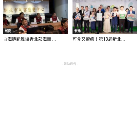
新聞
新北
白海豚颱風逼近北部海面 ...
可食又療癒！第13屆新北...
- 贊助廣告 -