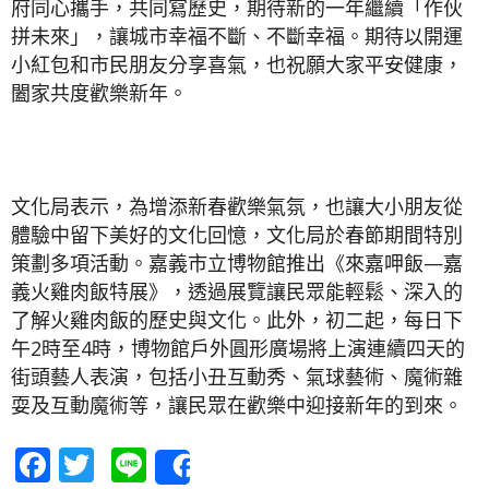
府同心攜手，共同寫歷史，期待新的一年繼續「作伙
拼未來」，讓城市幸福不斷、不斷幸福。期待以開運
小紅包和市民朋友分享喜氣，也祝願大家平安健康，
闔家共度歡樂新年。
文化局表示，為增添新春歡樂氣氛，也讓大小朋友從
體驗中留下美好的文化回憶，文化局於春節期間特別
策劃多項活動。嘉義市立博物館推出《來嘉呷飯—嘉
義火雞肉飯特展》，透過展覽讓民眾能輕鬆、深入的
了解火雞肉飯的歷史與文化。此外，初二起，每日下
午2時至4時，博物館戶外圓形廣場將上演連續四天的
街頭藝人表演，包括小丑互動秀、氣球藝術、魔術雜
耍及互動魔術等，讓民眾在歡樂中迎接新年的到來。
Facebook
Twitter
Line
Share