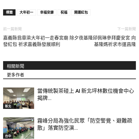
標籤
大年初一
幸福安康
祝福
開運紅包
前一篇新聞
下一篇新聞
嘉義縣翁章梁大年初一走春宮廟
除夕夜基隆邱佩琳參拜慶安宮 向
發紅包 祈求嘉義縣發展順利
基隆媽祈求市運昌隆
相關新聞
更多作者
當傳統製茶碰上 AI 新北坪林數位機會中心
揭牌...
新北
霧峰分局為強化民眾「防空警覺、避難疏
散」落實防空演...
台中