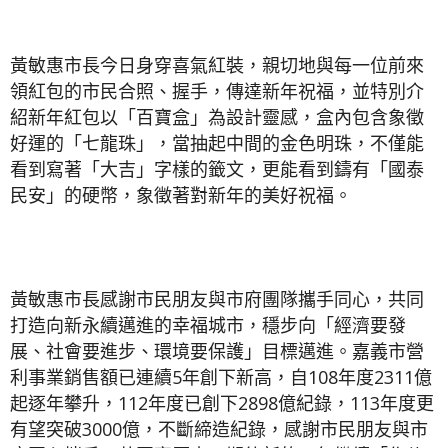
黃敏惠市長今日身穿喜氣紅裝，親切地與每一位前來
領紅包的市民合照、握手，傳達新年祝福，並特別介
紹新年紅包以「百寶盒」為設計靈感，盒內包含象徵
好運的「七龍珠」，當抽起中間的金色明珠，不僅能
看到寫著「大吉」字樣的籤文，更能看到鑄有「國泰
民安」的硬幣，象徵著對新年的美好祝福。
黃敏惠市長感謝市民朋友與市府團隊攜手同心，共同
打造向新永續邁進的幸福城市，穩步向「經濟要發
展、社會要進步、環境要保護」目標邁進。嘉義市營
利事業銷售額已連續5年創下新高，自108年度2311億
起逐年攀升，112年度已創下2898億紀錄，113年度更
有望突破3000億，不斷締造紀錄，感謝市民朋友與市