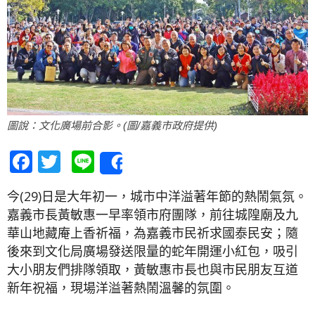
圖說：文化廣場前合影。(圖/嘉義市政府提供)
Facebook
Twitter
Line
Share
今(29)日是大年初一，城市中洋溢著年節的熱鬧氣氛。
嘉義市長黃敏惠一早率領市府團隊，前往城隍廟及九
華山地藏庵上香祈福，為嘉義市民祈求國泰民安；隨
後來到文化局廣場發送限量的蛇年開運小紅包，吸引
大小朋友們排隊領取，黃敏惠市長也與市民朋友互道
新年祝福，現場洋溢著熱鬧溫馨的氛圍。