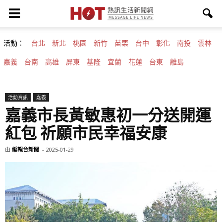
活動：
台北
新北
桃園
新竹
苗栗
台中
彰化
南投
雲林
嘉義
台南
高雄
屏東
基隆
宜蘭
花蓮
台東
離島
活動資訊
嘉義
嘉義市長黃敏惠初一分送開運
紅包 祈願市民幸福安康
由
編輯台新聞
-
2025-01-29