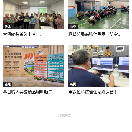
新北
台中
當傳統製茶碰上 AI ...
霧峰分局為強化民眾「防空...
花蓮
新聞
臺日職人共譜精品咖啡新篇...
用數位科技留住家鄉原音！...
- 贊助廣告 -