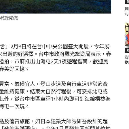
國
聞
村.
政府提供)
燈會」2月8日將在台中中央公園盛大開展，今年展
網
全家出遊的好選擇。台中市政府觀光旅遊局表示，春
彰
搶拍，市府推出山海屯2天1夜遊程指南，歡迎民
送.
春美好回憶。
豐富、氣候宜人，登山步道及自行車道非常適合
量維持健康，結束大自然行程後，可安排北屯或
此外，從台中市區車程1小時內即可到海線梧棲漁
海屯一次玩。
點及優質旅館，如日本建築大師隈研吾設計的超
「勤美洲際酒店」，今年1月長榮集團新開幕位於