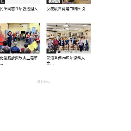
彰化
健康醫療
民黨同志介紹會巡迴大
反覆感冒竟是口咽癌 引...
..
彰化
彰化
化榮服處榮欣志工義剪
彰濱秀傳20周年深耕人
..
文...
- 贊助廣告 -