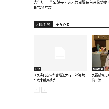
大年初一 苗栗縣長、夫人與副縣長前往鄉鎮廟
祈福發福袋
相關新聞
更多作者
彰化
健康醫療
國民黨同志介紹會巡迴大村、永靖 魏
反覆感冒竟
平政率議員攜手...
檳、酒