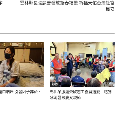
宇
雲林縣長張麗善發放新春福袋 祈福天佑台灣社富
民安
彰化
是口咽癌 引發因子非菸、
彰化榮服處榮欣志工義剪送愛 吃剉
冰消暑歡慶父親節