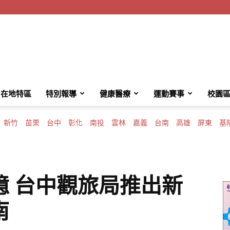
HotMessage
在地特區
特別報導
健康醫療
運動賽事
校園
新竹
苗栗
台中
彰化
南投
雲林
嘉義
台南
高雄
屏東
基
熱
憶 台中觀旅局推出新
南
訊