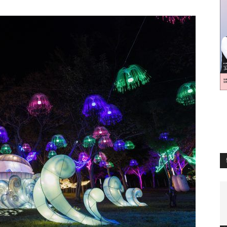
生
活
新