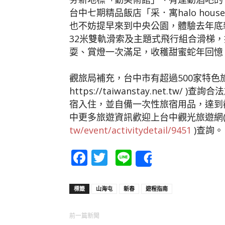
台中七期精品飯店「采．寓halo ho
也不妨提早來到中央公園，體驗去年底
32米雙軌滑索及主題式飛行組合滑梯，
耍、賞燈一次滿足，收穫甜蜜蛇年回憶
觀旅局補充，台中市有超過500家特色
https://taiwanstay.net.
宿入住，並自備一次性旅宿用品，達到
中更多旅遊資訊歡迎上台中觀光旅遊網
tw/event/activitydetail/9451
)查詢。
Facebook
Twitter
Line
Share
標籤
山海屯
新春
遊程指南
前一篇新聞