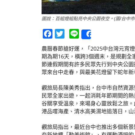
圖說：百組燈組點亮中央公園夜空。(圖/台中市
Facebook
Twitter
Line
Share
農曆春節搶好運，「2025中台灣元宵
期為期16天，橫跨3個週末，是規劃
節連假期間有許多民眾先行到中央公園
眾來台中走春，與最美花燈留下蛇年新
觀旅局長陳美秀指出，台中市自然資源
民眾全家出遊，一起消耗年節期間的熱
谷關享受溫泉，來場身心靈放鬆之旅。
港品嚐海產、清水高美濕地追落日，山
觀旅局指出，最近台中也推出多個新景
夯新地標「勤美術館」、有運動酒吧的