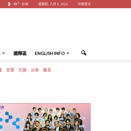
C
19
台灣
星期四, 八月 6, 2026
作家發文
區
國際區
ENGLISH INFO
隆
宜蘭
花蓮
台東
離島