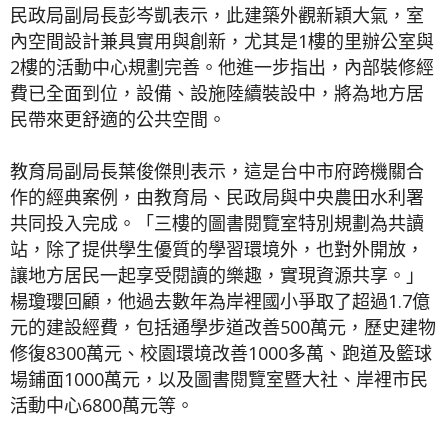
民政局副局長彭岑凱表示，此建築外觀新穎大氣，室
內空間設計兼具實用與創新，尤其是1樓的里辦公室與
2樓的活動中心規劃完善。他進一步指出，內部裝修經
費已全面到位，設備、設施陸續裝設中，將為地方居
民帶來更舒適的公共空間。
教育局副局長葉俊傑則表示，這是台中市府跨機關合
作的經典案例，由教育局、民政局與中央農田水利署
共同投入完成。「三樓的圖書閱覽室特別規劃為共讀
站，除了提供學生優質的學習環境外，也對外開放，
讓地方居民一起享受閱讀的樂趣，實現資源共享。」
楊瓊瓔回顧，他過去數年為岸裡國小爭取了超過1.7億
元的建設經費，包括通學步道改善500萬元，歷史建物
修復8300萬元、校園環境改善1000多萬、跑道及籃球
場鋪面1000萬元，以及圖書閱覽室暨大社、岸裡市民
活動中心6800萬元等。