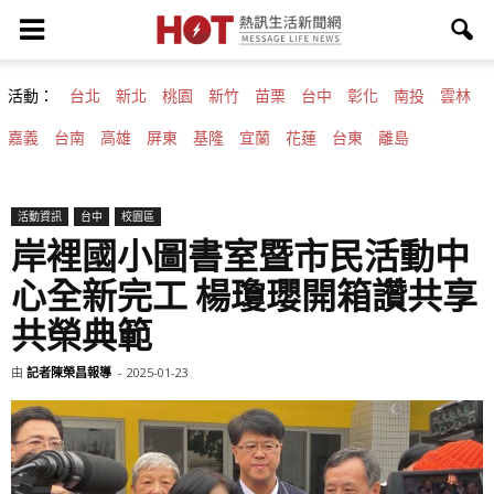
活動：
台北
新北
桃園
新竹
苗栗
台中
彰化
南投
雲林
嘉義
台南
高雄
屏東
基隆
宜蘭
花蓮
台東
離島
活動資訊
台中
校園區
岸裡國小圖書室暨市民活動中
心全新完工 楊瓊瓔開箱讚共享
共榮典範
由
記者陳榮昌報導
-
2025-01-23