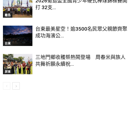
2026菊島盃全國青少年硬式棒球錦標賽開
打 32支...
離島
台東最美星空！逾3500名民眾父親節齊聚
成功海濱公...
台東
三地門鄉收穫祭熱鬧登場 周春米與族人
共舞祈願永續祝...
屏東