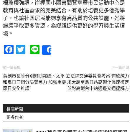
楊瓊瓔強調，岸裡國小圖書閱覽室暨市民活動中心是
教育與社區需求的完美結合，有助於培養更多優秀學
子，也讓社區居民能夠享有高品質的公共設施，她將
繼續爭取更多資源，為鄉親提供更好的學習與生活環
境。
Facebook
Twitter
Line
Share
前一篇新聞
下一篇新聞
黃副市長等分別慰問霧峰、太平
立法院交通委員會考察 何欣純力
和烏日三個分局警民力 加強重要
求大慶至烏日站高架化儘速核定
節日安全維護
並對高鐵台中站週邊交通提解方
相關新聞
更多作者