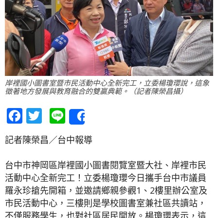
岸裡國小圖書室暨市民活動中心全新完工，立委楊瓊瓔說，這象
徵著地方發展與教育融合的雙贏典範。（記者陳榮昌攝）
Facebook
Twitter
Line
Share
記者陳榮昌／台中報導
台中市神岡區岸裡國小圖書閱覽室暨大社、岸裡市民
活動中心全新完工！立委楊瓊瓔今日攜手台中市議員
羅永珍搶先開箱，並邀請鄉親參觀1、2樓里辦公室及
市民活動中心，三樓則是學校圖書室兼社區共讀站，
不僅服務學生，也對社區居民開放。楊瓊瓔表示，這