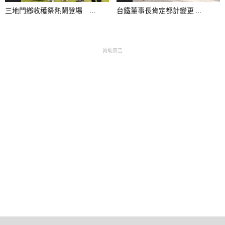
三地門鄉收穫祭熱鬧登場 ...
台鐵董事長肯定都計變更 ...
- 贊助廣告 -