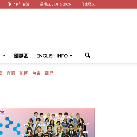
C
19
台灣
星期四, 八月 6, 2026
作家發文
區
國際區
ENGLISH INFO
隆
宜蘭
花蓮
台東
離島