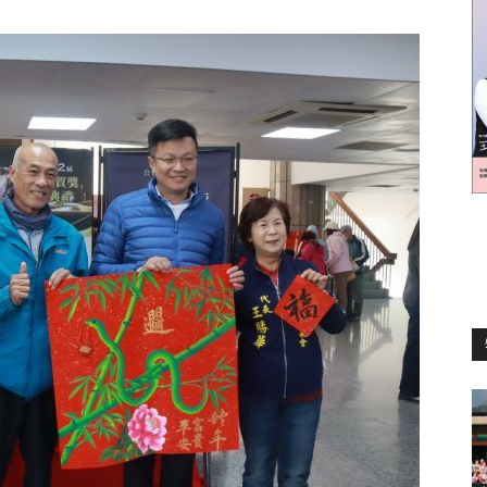
訊
生
活
新