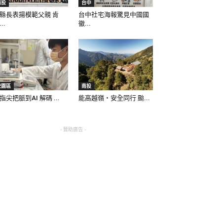
南投
台中
縣長表揚模範父親 肯
台中社宅海報驚見中國國
..
徽...
校園區
南投
指尖把脈到AI 解碼 ...
能高越嶺‧安全同行 颱...
- 贊助廣告 -