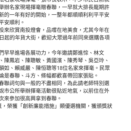
舉辦名家現場揮毫贈春聯，一早就大排長龍期許
新的一年有好的開始，一整年都順順利利平平安
平安順利。
投來欣賞南投燈會，品嚐在地美食，尤其今年在
5日起的年貨大街，歡迎大眾過年前同來選購各項
們早早進場各展功力，今年邀請鄭進悰、林文
、陳鳳岩、陳聰敏、黃國濱、陳秀琴、吳亞玲、
韻如、賴威嚴、陳恒聰等18位名家來揮毫。民眾
論是春聯、斗方、條幅都歡喜帶回家張貼。
春聯詞句與一般的不盡相同，為此請老師特別選
說市公所舉辦揮毫活動很貼近地氣，以前住在外
次來參加很高興拿到春聯。
獎，榮獲「創新廉能措施」類優選機關，獲頒獎狀