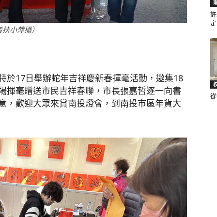
許
定.
者扶小萍攝）
聞
於17日舉辦蛇年吉祥慶新春揮毫活動，邀集18
場揮毫贈送市民吉祥春聯，市長張嘉哲逐一向書
從
網
意，歡迎大眾來賞南投燈會，到南投市區年貨大