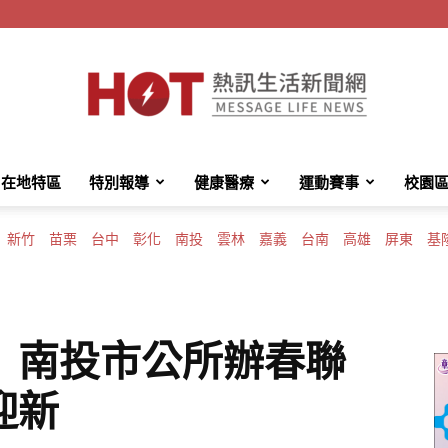
在地特區
特別報導
健康醫療
運動賽事
校園
HotMessage
新竹
苗栗
台中
彰化
南投
雲林
嘉義
台南
高雄
屏東
基
熱
 南投市公所辦春聯
迎新