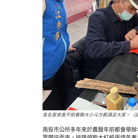
各名家來者不拒春聯大小斗方都滿足大家。（
南投市公所多年來於農曆年前都會舉辦
眾聞訊而來，排隊領取大紅紙張請各書