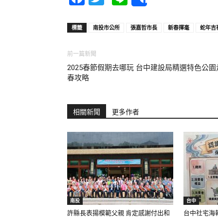
Share
標籤
南投市公所
張嘉哲市長
新春揮毫
蛇年吉
前一篇新聞
2025春節假期去哪玩 台中建設局精選特色公園
春攻略
相關新聞
更多作者
南投
台中
許縣長表揚模範父親 肯定感謝付出和
台中社宅海