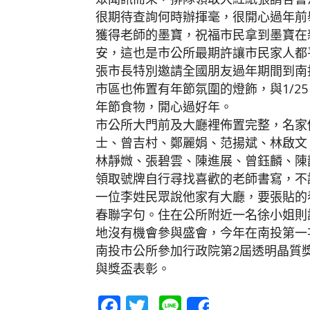
很期待查詢何時辦揮毫，很開心過年前
獲得老師的墨寶，祝福市民拿到墨寶在
安，這也是市公所最期許讓市民家人都
張市長特別邀請全國朋友過年期間到南
市區也佈置有年節氛圍的燈飾，與1/2
年節食物，開心過好年。
市公所大門前及大廳裡佈置完整，名家
士、曾吉村、鄭麗娟、范揚斌、林啟文
林靜媺、張碧雲、陳進展、曾鈺麟、陳
領取號牌自行尋找喜歡的老師書寫，不
一位李姓民眾說他家有大廳，要張貼的
春聯字句。住在公所附近一名徐小姐則
地沒有機會參與盛會，今年在南投第一
南投市公所參加行政院第2屆透明晶質
與獎盃表彰。
Facebook
Twitter
Line