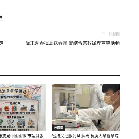
祥
下一篇新聞
走
歲末迎春揮毫送春聯 警結合宗教辦理宣導活動
校園區
報驚見中國國徽 市議員張
從指尖把脈到AI 解碼 長庚大學醫學院