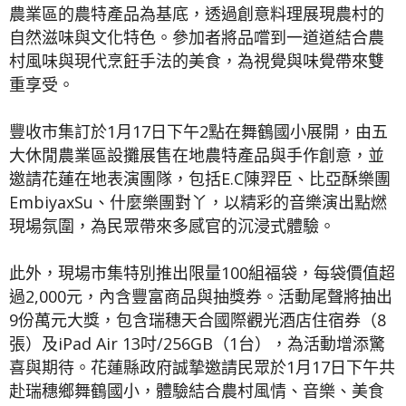
農業區的農特產品為基底，透過創意料理展現農村的
自然滋味與文化特色。參加者將品嚐到一道道結合農
村風味與現代烹飪手法的美食，為視覺與味覺帶來雙
重享受。
豐收市集訂於1月17日下午2點在舞鶴國小展開，由五
大休閒農業區設攤展售在地農特產品與手作創意，並
邀請花蓮在地表演團隊，包括E.C陳羿臣、比亞酥樂團
EmbiyaxSu、什麼樂團對丫，以精彩的音樂演出點燃
現場氛圍，為民眾帶來多感官的沉浸式體驗。
此外，現場市集特別推出限量100組福袋，每袋價值超
過2,000元，內含豐富商品與抽獎券。活動尾聲將抽出
9份萬元大獎，包含瑞穗天合國際觀光酒店住宿券（8
張）及iPad Air 13吋/256GB（1台），為活動增添驚
喜與期待。花蓮縣政府誠摯邀請民眾於1月17日下午共
赴瑞穗鄉舞鶴國小，體驗結合農村風情、音樂、美食