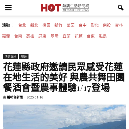
活動：
台北
新北
桃園
新竹
苗栗
台中
彰化
南投
雲林
嘉義
台南
高雄
屏東
基隆
宜蘭
花蓮
台東
離島
活動資訊
花蓮
花蓮縣政府邀請民眾感受花蓮
在地生活的美好 與農共舞田園
餐酒會暨農事體驗1/17登場
由
編輯台新聞
-
2025-01-16