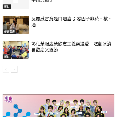
彰化
反覆感冒竟是口咽癌 引發因子非菸、檳、
酒
健康醫療
彰化榮服處榮欣志工義剪送愛 吃剉冰消
暑歡慶父親節
彰化