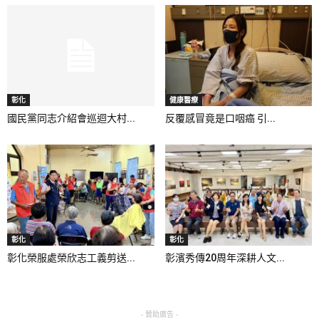
彰化
健康醫療
國民黨同志介紹會巡迴大村...
反覆感冒竟是口咽癌 引...
彰化
彰化
彰化榮服處榮欣志工義剪送...
彰濱秀傳20周年深耕人文...
- 贊助廣告 -