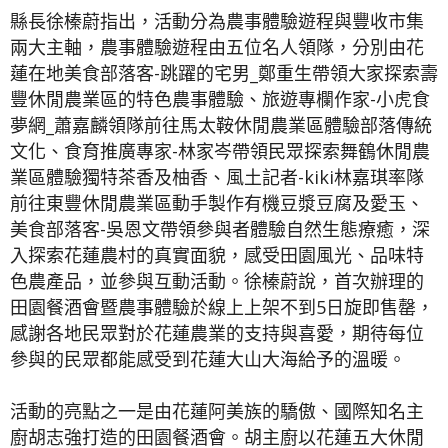
縣長徐榛蔚指出，活動分為農事體驗遊程與豐收市集
兩大主軸，農事體驗遊程由五位名人領隊，分別由花
蓮在地美食部落客-跳躍的宅男_鄭重生帶領大家探索壽
豐休閒農業區的特色農事體驗、旅遊專欄作家-小虎食
夢網_蕭嘉麟領隊前往馬太鞍休閒農業區體驗部落傳統
文化、食育推廣專家-林家岑帶領民眾探索舞鶴休閒農
業區體驗獨特茶香及柚香、風土記者-kiki林嘉琪率隊
前往東豐休閒農業區動手製作有機豆漿豆腐及愛玉、
美食部落客-吳恩文帶領參與者體驗自然生態療癒，深
入探索花蓮農村的真實面貌，感受田園風光、品味特
色農產品，並參與互動活動。徐榛蔚說，首次辦理的
田園餐酒會暨農事體驗於線上上架不到5日旋即售罄，
感謝各地民眾對於花蓮農業的支持與喜愛，期待每位
參與的民眾都能感受到花蓮大山大海給予的溫暖。
活動的亮點之一是由花蓮阿美族的驕傲、國際知名主
廚胡志強打造的田園餐酒會。胡主廚以花蓮五大休閒