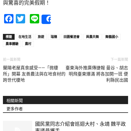
與驚喜的完美假期！
Facebook
Twitter
Line
Share
標籤
在地生活
旅遊
瑞穗
田園餐酒會
與農共舞
舞鶴國小
農事體驗
農村
前一篇新聞
下一篇新聞
蘭陽老屋真食感受——「微棲
臺東海外推廣傳捷報 曼谷、胡志
所」開幕 友善農法與在地食材的
明飛臺東爆滿 將各加開一班 便
跨世代棲地
利縣民出國
相關新聞
更多作者
國民黨同志介紹會巡迴大村、永靖 魏平政
率議員攜手...