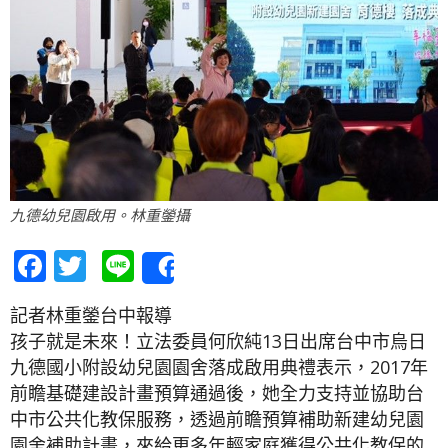
九德幼兒園啟用。林重鎣攝
Facebook
Twitter
Line
Share
記者林重鎣台中報導
孩子就是未來！立法委員何欣純13日出席台中市烏日
九德國小附設幼兒園園舍落成啟用典禮表示，2017年
前瞻基礎建設計畫預算通過後，她全力支持並協助台
中市公共化教保服務，透過前瞻預算補助新建幼兒園
園舍補助計畫，來給更多年輕家庭獲得公共化教保的