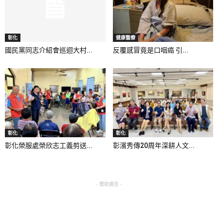
彰化
健康醫療
國民黨同志介紹會巡迴大村...
反覆感冒竟是口咽癌 引...
彰化
彰化
彰化榮服處榮欣志工義剪送...
彰濱秀傳20周年深耕人文...
- 贊助廣告 -