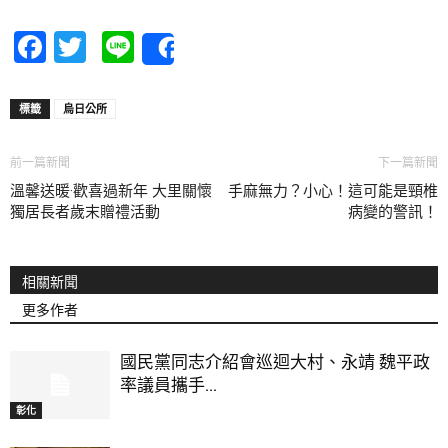
Facebook
Twitter
Line
Share
標籤
烏日公所
前一篇新聞
下一篇新聞
溫馨送暖·歡喜過新年 大里關懷
手麻無力？小心！這可能是頸椎
獨居長者歲末贈禮活動
病變的警訊！
相關新聞
更多作者
國民黨同志介紹會巡迴大村、永靖 魏平政
率議員攜手...
彰化