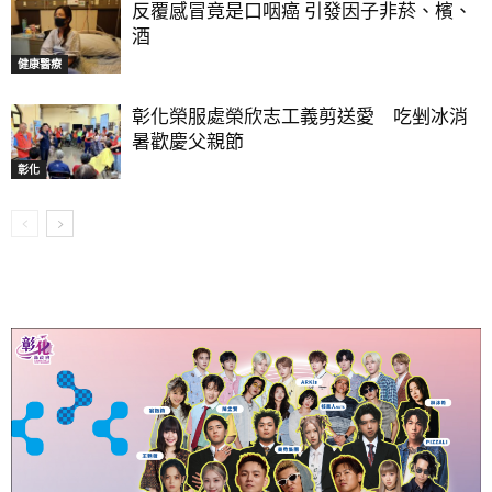
反覆感冒竟是口咽癌 引發因子非菸、檳、
酒
健康醫療
彰化榮服處榮欣志工義剪送愛 吃剉冰消
暑歡慶父親節
彰化