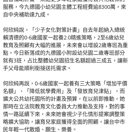
服務，今九德國小幼兒園主體工程經費逾8300萬，來
自中央補助達九成。
何欣純說，「少子女化對策計畫」自去年起納入總統
賴清德的0-6歲國家一起養2.0精進策略，2至6歲幼兒
教育及照顧有大幅的進展，未來會以增設2歲專班為重
點，今日新落成的九德國小附設幼兒園二歲專班部分
就有3班，占比整體幼兒園招生名額超過三成五，讓新
手父母能順利銜接送托需求。
何欣純再說，0-6歲國家一起養有三大策略「增加平價
名額」、「降低就學費用」及「發放育兒津貼」，而
擴大公共幼托園所的計畫及預算，在以前即推動，她
那時在立法院教育文化委員大力推動及支持，對的事
情一路延續下來，未來她會視少子化情形提案調整策
略擴大協助，讓育兒家庭獲得全面的照顧，讓台中市
民年輕一代敢婚、願生、樂養。