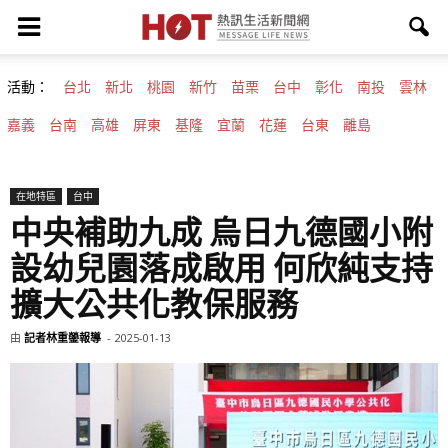
活動：
台北
新北
桃園
新竹
苗栗
台中
彰化
南投
雲林
嘉義
台南
高雄
屏東
基隆
宜蘭
花蓮
台東
離島
在地特區
台中
中央補助九成 烏日九德國小附
設幼兒園落成啟用 何欣純支持
擴大公共化教保服務
由
記者林重鎣報導
-
2025-01-13