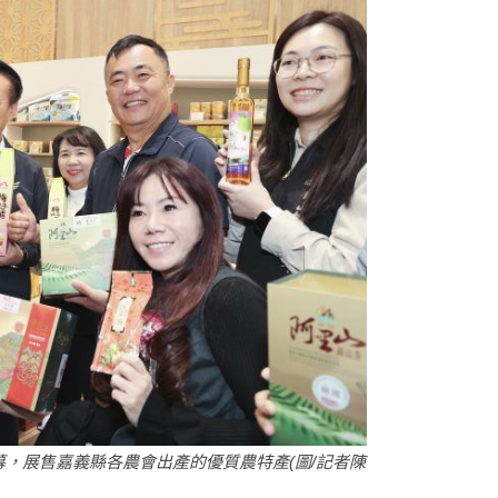
，展售嘉義縣各農會出產的優質農特產(圖/記者陳