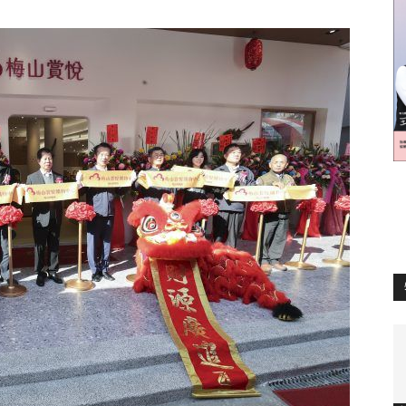
訊
生
活
新