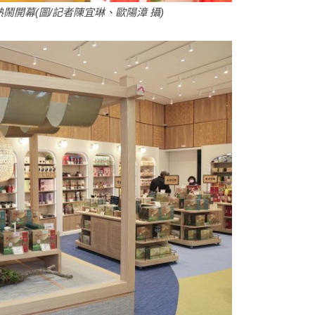
開幕(圖/記者陳宜琳、歐陽漳 攝)