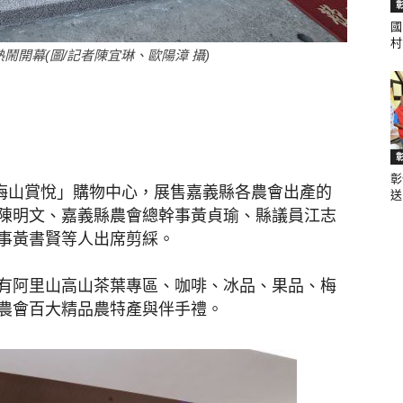
國
村.
開幕(圖/記者陳宜琳、歐陽漳 攝)
聞
彰
網
「梅山賞悅」購物中心，展售嘉義縣各農會出產的
送.
陳明文、嘉義縣農會總幹事黃貞瑜、縣議員江志
事黃書賢等人出席剪綵。
有阿里山高山茶葉專區、咖啡、冰品、果品、梅
農會百大精品農特產與伴手禮。