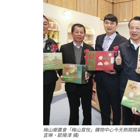
梅山鄉農會「梅山賞悅」購物中心今天熱鬧開幕
宜琳、歐陽漳 攝)