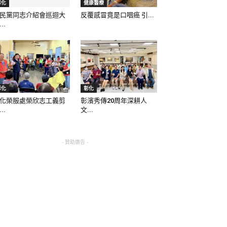
彰化
健康醫療
民黨同志介紹會巡迴大
反覆感冒竟是口咽癌 引...
..
彰化
彰化
化榮服處榮欣志工義剪
彰濱秀傳20周年深耕人
..
文...
- 贊助廣告 -