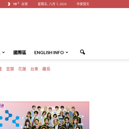
C
19
台灣
星期五, 八月 7, 2026
作家發文
區
國際區
ENGLISH INFO
隆
宜蘭
花蓮
台東
離島