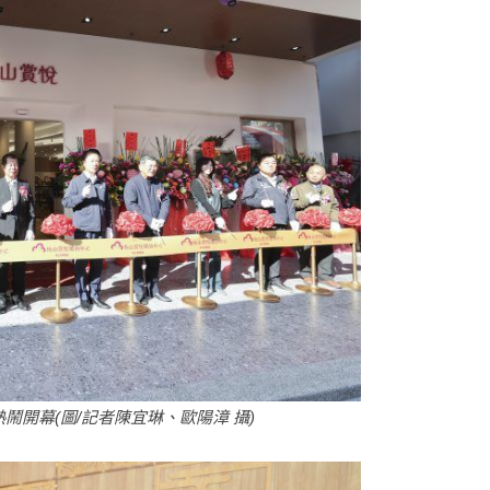
開幕(圖/記者陳宜琳、歐陽漳 攝)