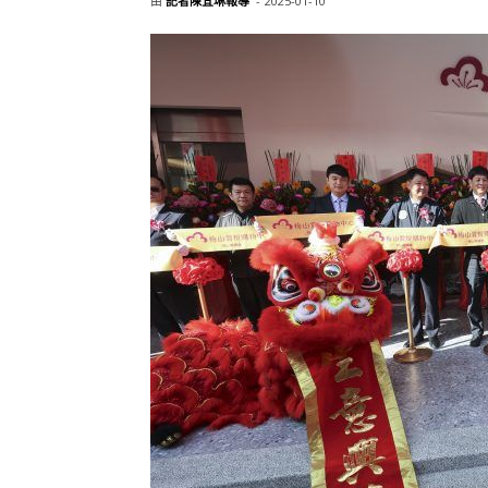
由
記者陳宜琳報導
-
2025-01-10