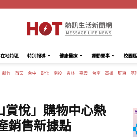
在地特區
特別報導
健康醫療
運動賽事
校園
HotMessage
新竹
苗栗
台中
彰化
南投
雲林
嘉義
台南
高雄
屏東
基
熱
山賞悅」購物中心熱
特產銷售新據點