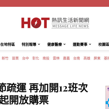
在地特區
特別報導
健康醫療
運動賽事
校園
HotMessage
新竹
苗栗
台中
彰化
南投
雲林
嘉義
台南
高雄
屏東
基
熱
節疏運 再加開12班次
凌晨起開放購票