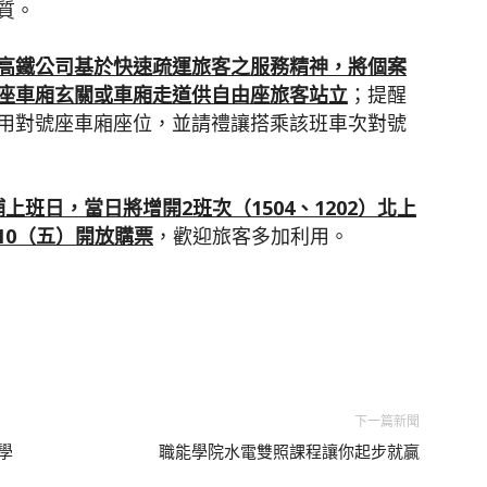
質。
高鐵公司基於快速疏運旅客之服務精神，將個案
座車廂玄關或車廂走道供自由座旅客站立
；提醒
用對號座車廂座位，並請禮讓搭乘該班車次對號
補上班日，當日將增開
2
班次（
1504
、
1202
）北上
10
（五）開放購票
，歡迎旅客多加利用。
下一篇新聞
學
職能學院水電雙照課程讓你起步就贏