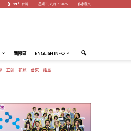
C
19
台灣
星期五, 八月 7, 2026
作家發文
區
國際區
ENGLISH INFO
隆
宜蘭
花蓮
台東
離島