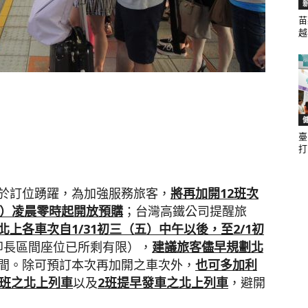
苗
越.
聞
臺
網
打.
於訂位踴躍，為加強服務旅客，
將再加開
12
班次
）凌晨零時起開放預購
；台灣高鐵公司提醒旅
北上各車次自
1/31
初三（五）中午以後，至
2/1
初
即長區間座位已所剩有限），
建議旅客儘早規劃北
間。除可預訂本次再加開之車次外，
也可多加利
班之北上列車
以及
2
班提早發車之北上列車
，避開