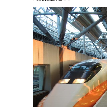
由
記者林重鎣報導
-
2025-01-09