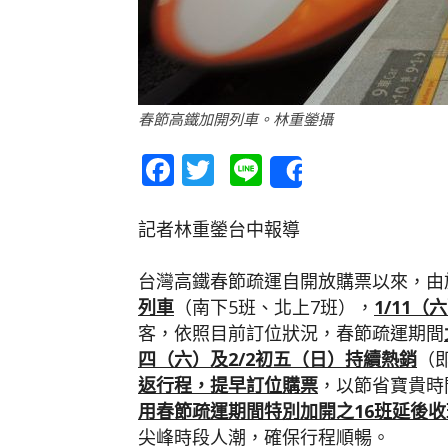
春節高鐵加開列車。林重鎣攝
Facebook
Twitter
Line
Share
記者林重鎣台中報導
台灣高鐵春節疏運自開放購票以來，由
列車
（南下5班、北上7班），
1/11
（六
客，依照目前訂位狀況，春節疏運期間
四（六）及
2/2
初五（日）持續熱銷
（
返行程，提早訂位購票
，以節省寶貴時
用春節疏運期間特別加開之
16
班延後收
尖峰時段人潮，確保行程順暢。