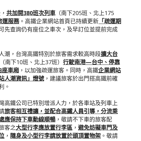
後，
共加開
380
班次列車
（南下205班、北上175
旅運服務
。高鐵企業網站首頁已持續更新
「疏運期
可先查詢仍有座位之車次，及早訂位並提前完成
人潮，台灣高鐵特別於旅客需求較高時段
擴大台
（南下10班、北上37班）
行駛南港
—
台中、停靠
由座車廂
，以加強疏運旅客。同時，高鐵
企業網站
站人潮資訊」燈號
，建議旅客於出門搭高鐵前確
利。
灣高鐵公司已特別增派人力，於各車站及列車上
請
旅客相互禮讓，並配合高鐵人員引導，分流乘
處應保持下車動線順暢
，敬請不下車的旅客配
旅客之
大型行李應放置行李區
，
避免妨礙車門及
位
，
隨身及小型行李請放置於頭頂置物架
。敬請