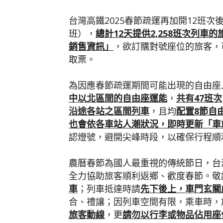
台灣高鐵2025春節疏運再加開12班次
班），
總計
12
天提供
2,258
班次列車的
銷售資訊」
，欲訂購對號座位的旅客，
取票。
為因應春節疏運期間可能出現的自由座
中以北區間的自由座運能
，
共有
47
班次
沿途各站之區間列車
，且均
配置
8
節自
也會依各車站人潮狀況，即時更新「車
認燈號，避開尖峰時段，以確保行程順
農曆春節為國人最重視的傳統節日，台
全力協助旅客順利返鄉、歡度春節。敬
車
；列車抵達時請
先下後上，車門玄關
合、禮讓；因列車空間有限，乘車時，
旅客動線
，更
請勿以行李或物品佔用座