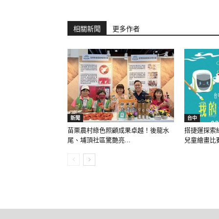
相關新聞
更多作者
新聞
台中
苗栗農村綠色照顧成果卓越！後龍水
搭捷運探索
尾、埔頂社區驚艷亮...
兒童繪畫比賽8