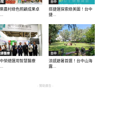
新聞
台中
栗農村綠色照顧成果卓
搭捷運探索綠美圖！台中
..
捷...
健康醫療
台中
中榮總運用智慧醫療
涼感避暑首選！台中山海
..
露...
- 贊助廣告 -