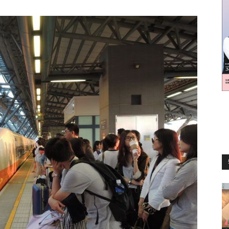
訊
生
活
新