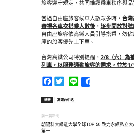
旅客遵守規定，共同維護乘車秩序與品
當遇自由座旅客候車人數眾多時，
台灣
審視各車次搭乘人數後
，
逐步開放對號
自由座旅客依高鐵人員引導搭乘，勿佔
座的旅客優先上下車。
台灣高鐵公司特別提醒，
2/8
（六）為
列車，以服務通勤旅客的需求，並於
1/
Facebook
Twitter
Line
Share
標籤
高鐵台中站
前一篇新聞
朝陽科大綠能大學全球TOP 50 致力永續私立大
第一