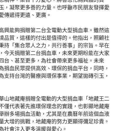
玉，凝聚更多善的力量。也呼籲市民朋友發揮愛
愛傳遞得更遠、更廣。
高興能夠捐贈第二台全電動大型捐血車。雖然這
境品質，這樣的付出是值得的。他指出，照顧社
秉持「集合眾人之力，共行善事」的宗旨。早在
，今天捐贈第二台捐血車，未來更期盼能在大家
四台、甚至更多，為社會帶來更多福祉。未來
為捐血民眾提供高效、環保的捐血平台，同時，
為支持台灣的醫療與環保事業，期望拋磚引玉，
華山地藏庵捐贈全電動的大型捐血車「地藏王二
不僅代表著先進環保理念的實踐，也彰顯地藏庵
舉辦多場捐血活動，尤其是在農曆年前這個血液
量大增的挑戰，地藏庵的努力更顯得彌足珍貴。
為社會注入更多溫暖與愛心。