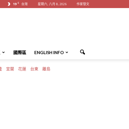
C
19
台灣
星期六, 八月 8, 2026
作家發文
區
國際區
ENGLISH INFO
隆
宜蘭
花蓮
台東
離島