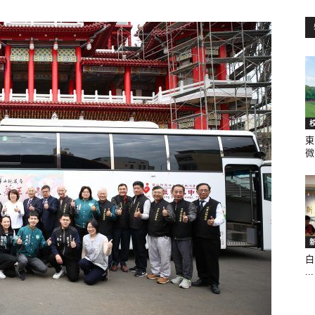
訊
生
東
微.
活
白
...
新