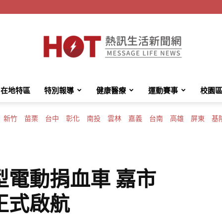
在地特區
特別報導
健康醫療
運動賽事
校園
HotMessage
新竹
苗栗
台中
彰化
南投
雲林
嘉義
台南
高雄
屏東
基
熱
型電動捐血車 嘉市
正式啟航