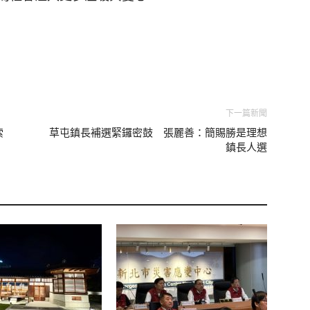
下一篇新聞
索
草屯鎮長補選緊鑼密鼓 張麗善：簡賜勝是理想
鎮長人選