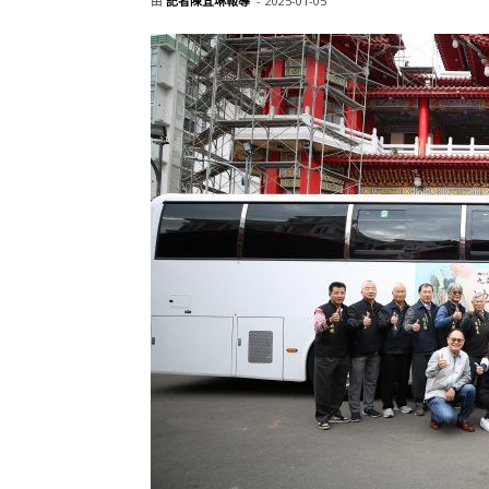
由
記者陳宜琳報導
-
2025-01-05