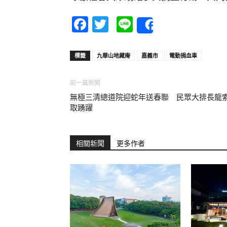
Facebook
Twitter
Line
Share
標籤
九華山地藏庵
嘉義市
電動捐血車
前一篇新聞
無極三清總道院迎蛇年送春聯 民眾大排長龍
取踴躍
相關新聞
更多作者