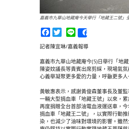
嘉義市九華山地藏庵今天舉行「地藏王二號」全電
Facebook
Twitter
Line
Share
記者陳宜琳/嘉義報導
嘉義市九華山地藏庵今(5)日舉行「地
陳姿妏議長等貴賓出席剪綵，現場氣氛
心義舉凝聚更多愛的力量，呼籲更多人
黃敏惠表示，感謝黃俊森董事長及董監
一輛大型捐血車「地藏王號」以來，累計
再度捐贈全台首部油電血液運送車，今年
捐血車「地藏王二號」，以實際行動推
染，也減少了油味對環境的影響。雖然
庵仍堅持以實際行動實踐地藏王菩薩慈