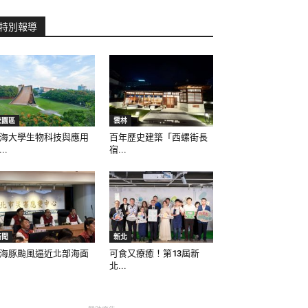
特別報導
校園區
雲林
海大學生物科技與應用
百年歷史建築「西螺街長
..
宿...
新聞
新北
海豚颱風逼近北部海面
可食又療癒！第13屆新
北...