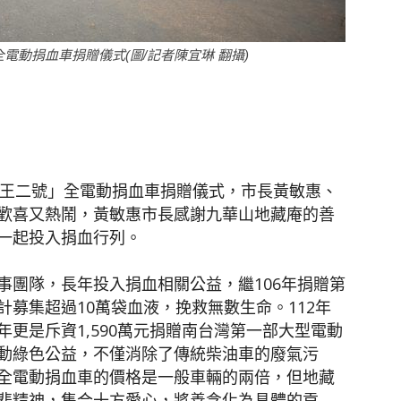
動捐血車捐贈儀式(圖/記者陳宜琳 翻攝)
聞
網
藏王二號」全電動捐血車捐贈儀式，市長黃敏惠、
歡喜又熱鬧，黃敏惠市長感謝九華山地藏庵的善
一起投入捐血行列。
事團隊，長年投入捐血相關公益，繼106年捐贈第
募集超過10萬袋血液，挽救無數生命。112年
更是斥資1,590萬元捐贈南台灣第一部大型電動
動綠色公益，不僅消除了傳統柴油車的廢氣污
全電動捐血車的價格是一般車輛的兩倍，但地藏
悲精神，集合十方愛心，將善念化為具體的貢