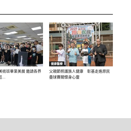
健康醫療
美術班畢業美展 邀請各界
父親節照護族人健康 彰基走進原民
..
壘球賽關懷身心靈