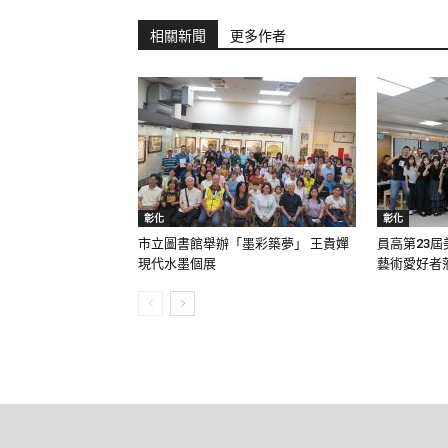
相關新聞
更多作者
彰化
彰化
市立圖書館舉辦「墨彩築夢」 王貴嬋
員高第23屆
現代水墨個展
藝術愛好者蒞.