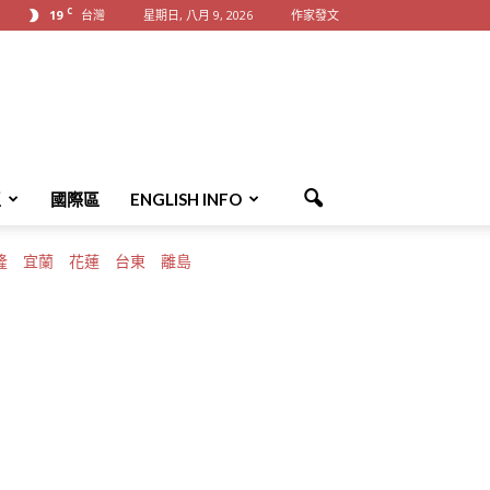
C
19
台灣
星期日, 八月 9, 2026
作家發文
區
國際區
ENGLISH INFO
隆
宜蘭
花蓮
台東
離島