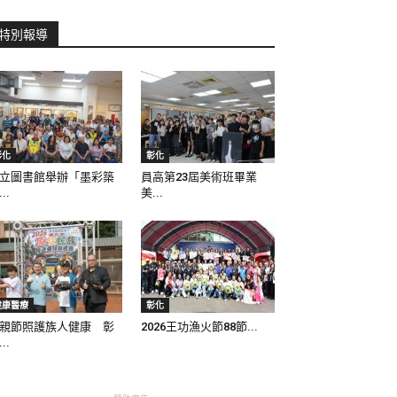
特別報導
彰化
彰化
立圖書館舉辦「墨彩築
員高第23屆美術班畢業
..
美...
健康醫療
彰化
親節照護族人健康 彰
2026王功漁火節88節...
..