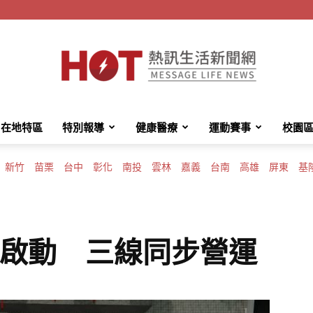
在地特區
特別報導
健康醫療
運動賽事
校園
HotMessage
新竹
苗栗
台中
彰化
南投
雲林
嘉義
台南
高雄
屏東
基
熱
O啟動 三線同步營運