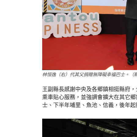
林恒逸（右）代其父捐贈無障礙幸福巴士。（
王副縣長感謝中央及各鄉鎮相挺縣府，
乘車貼心服務，並強調會擴大在其它鄉
士、下半年埔里、魚池、信義，後年起