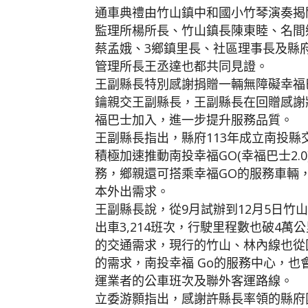
通車典禮由竹山鎮中和國小竹琴演奏揭
監理所楊所長、竹山鎮長陳東睦、名間
蔡孟娥、3鄉鎮里長、社區理事長及縣
管理所長王丞達也都共同見證。
王副縣長特別感謝捐贈一輛無障礙幸福
鑰親交王副縣長，王副縣長在回贈感謝
福巴士加入，進一步提升服務品質。
王副縣長指出，縣府113年成立南投
積極加速推動南投幸福GO(幸福巴士2
務，鄉親還可搭乘幸福GO的服務車輛
本外出需求。
王副縣長說，從9月試辦到12月5日竹
出車3,214班次，行駛里程數也破4
的交通需求，現行的竹山、林內線也從
的需求，南投幸福 Go的服務中心，
運業者的公車班次及聯外客運路線。
立委游顥指出，感謝許縣長率領的縣府