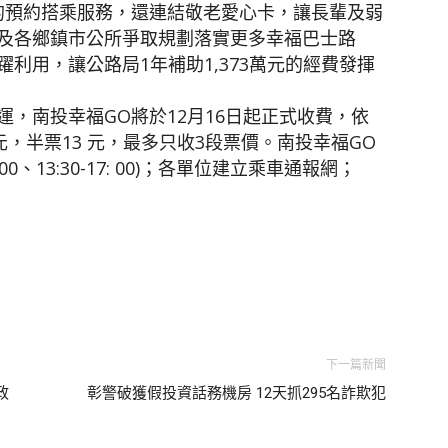
的預約搭乘服務，還連結敬老愛心卡，讓長輩及弱
及各鄉鎮市公所爭取規劃落實更多幸福巴士路
利用，讓公路局1年補助1,373萬元的經費發揮
，南投幸福GO將於12月16日起正式收費，依
元，半票13 元，最多只收3段票價。南投幸福GO
2:00、13:30-17: 00)；各單位建立乘車通報網；
下一篇新聞
政
彰警破獲假投資話務機房 12天抓295名詐欺犯