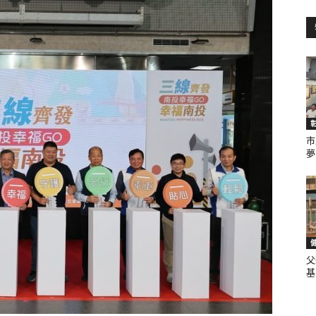
訊
生
市
夢.
活
父
基.
新