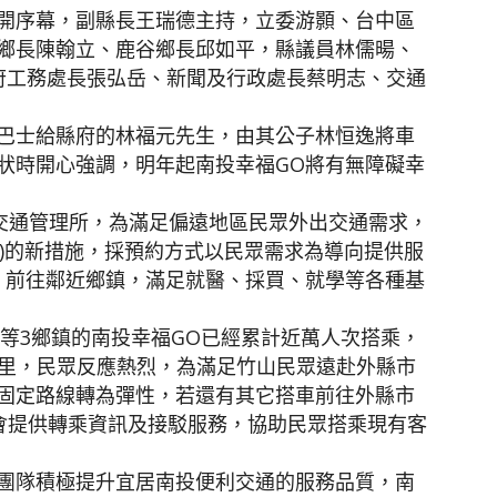
開序幕，副縣長王瑞德主持，立委游顥、台中區
鄉長陳翰立、鹿谷鄉長邱如平，縣議員林儒暘、
府工務處長張弘岳、新聞及行政處長蔡明志、交通
巴士給縣府的林福元先生，由其公子林恒逸將車
狀時開心強調，明年起南投幸福GO將有無障礙幸
縣交通管理所，為滿足偏遠地區民眾外出交通需求，
.0)的新措施，採預約方式以民眾需求為導向提供服
，前往鄰近鄉鎮，滿足就醫、採買、就學等各種基
山等3鄉鎮的南投幸福GO已經累計近萬人次搭乘，
萬公里，民眾反應熱烈，為滿足竹山民眾遠赴外縣市
固定路線轉為彈性，若還有其它搭車前往外縣市
也會提供轉乘資訊及接駁服務，協助民眾搭乘現有客
團隊積極提升宜居南投便利交通的服務品質，南