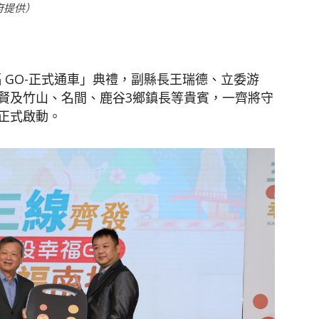
府提供）
聞
福 GO-正式通車」典禮，副縣長王瑞德、立委游
賢及竹山、名間、鹿谷3鄉鎮長等貴賓，一齊將守
正式啟動。
網