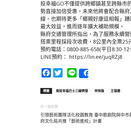
投幸福GO不僅提供跨郷鎮甚至跨縣市
勢直接加倍受惠，未來他將會配合縣府
線，也期待更多「鄉親好康逗相報」踴躍
最大效益，進而逐年擴大補助規模。
縣府交通管理所指出，為了服務永續營運
搭乘里程採段次收費，8公里內全票25
預約電話：0800-885-658(平日8:30-1
LINE預約： https://lin.ee/juqRZj8
Facebook
Twitter
Line
Share
標籤
南投幸福巴士三線齊發
林恒逸
王瑞德
前一篇新聞
引領藝術團隊活化校園教育 臺中歌劇院與中市
府文化局共推「藝術進校」計畫