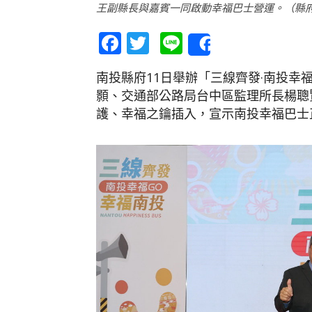
王副縣長與嘉賓一同啟動幸福巴士營運。（縣
Facebook
Twitter
Line
Share
南投縣府11日舉辦「三線齊發·南投幸
顥、交通部公路局台中區監理所長楊聰
護、幸福之鑰插入，宣示南投幸福巴士