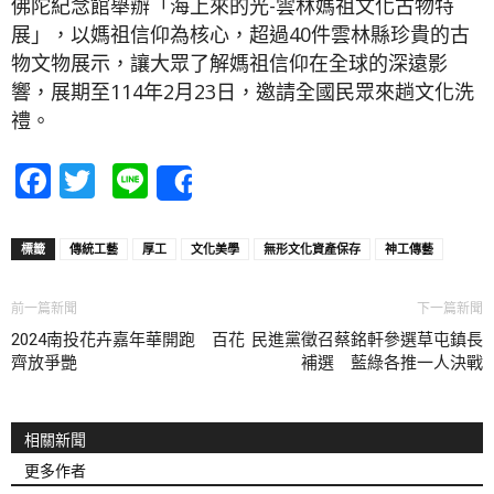
佛陀紀念館舉辦「海上來的光-雲林媽祖文化古物特
展」，以媽祖信仰為核心，超過40件雲林縣珍貴的古
物文物展示，讓大眾了解媽祖信仰在全球的深遠影
響，展期至114年2月23日，邀請全國民眾來趟文化洗
禮。
Facebook
Twitter
Line
Share
標籤
傳統工藝
厚工
文化美學
無形文化資產保存
神工傳藝
前一篇新聞
下一篇新聞
2024南投花卉嘉年華開跑 百花
民進黨徵召蔡銘軒參選草屯鎮長
齊放爭艷
補選 藍綠各推一人決戰
相關新聞
更多作者