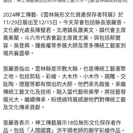
圖說：神工傳藝展出近60件傳統工藝大作。(圖/雲林縣政府提供)
2024神工傳藝-《雲林無形文化資產保存者特展》於
11/29日展出至12/15日。今天茶會包括縣長張麗善、
文化觀光處長陳璧君、北港鎮長蕭美文、鎮代會主席
黃美蘭、斗六市代表會副主席黃尤美，與包括蔡爾
容、吳登興、鍾進權等參展大師及眾多傳統工藝家到
場共襄盛舉。
張麗善指出，雲林縣是宗教大縣，也是傳統工藝滙聚
之地。包括剪粘、彩繪、大木作、小木作、錫雕、交
趾陶、燈籠等都有傑出的大師，他們承先啟後，承繼
傳統工藝文化及技術，融入當代藝術美學，將技藝發
揚光大，繼續傳承，盼透過特展感謝他們對傳統工藝
及文化傳承貢獻。
張麗善表示，神工傳藝展示18位無形文化保存者作
品。包括「人間國寶」洪平順老師的廟宇彩繪作品，