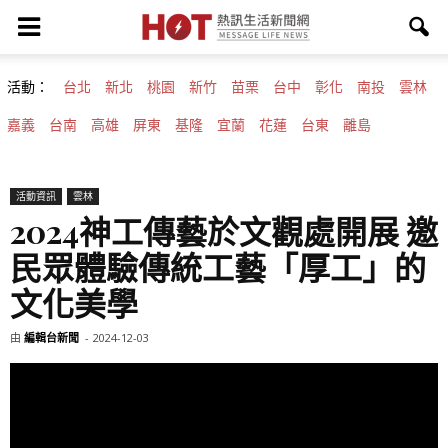
活動：
台北
新北
桃園
新竹
苗栗
台中
彰化
南投
雲林
嘉義
台南
高雄
屏東
基隆
宜蘭
花蓮
台東
離島
活動資訊
雲林
2024神工傳藝於文觀處開展 邀
民眾體驗傳統工藝「厚工」的
文化美學
由
編輯台新聞
-
2024-12-03