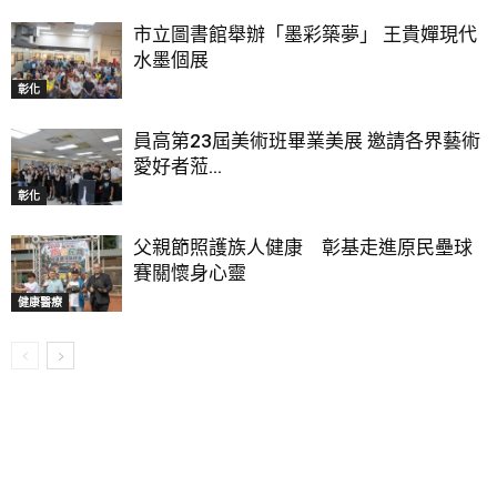
市立圖書館舉辦「墨彩築夢」 王貴嬋現代
水墨個展
彰化
員高第23屆美術班畢業美展 邀請各界藝術
愛好者蒞...
彰化
父親節照護族人健康 彰基走進原民壘球
賽關懷身心靈
健康醫療