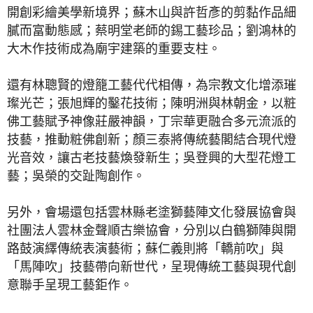
開創彩繪美學新境界；蘇木山與許哲彥的剪黏作品細
膩而富動態感；蔡明堂老師的錫工藝珍品；劉鴻林的
大木作技術成為廟宇建築的重要支柱。
還有林聰賢的燈籠工藝代代相傳，為宗教文化增添璀
璨光芒；張旭輝的鑿花技術；陳明洲與林朝金，以粧
佛工藝賦予神像莊嚴神韻，丁宗華更融合多元流派的
技藝，推動粧佛創新；顏三泰將傳統藝閣結合現代燈
光音效，讓古老技藝煥發新生；吳登興的大型花燈工
藝；吳榮的交趾陶創作。
另外，會場還包括雲林縣老塗獅藝陣文化發展協會與
社團法人雲林金聲順古樂協會，分別以白鶴獅陣與開
路鼓演繹傳統表演藝術；蘇仁義則將「轎前吹」與
「馬陣吹」技藝帶向新世代，呈現傳統工藝與現代創
意聯手呈現工藝鉅作。