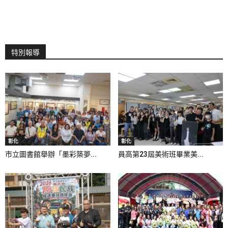
特別報導
彰化
彰化
市立圖書館舉辦「墨彩築夢...
員高第23屆美術班畢業美...