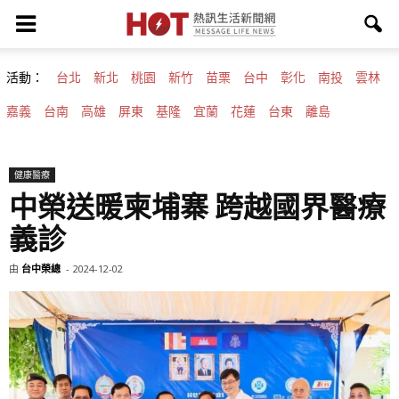
活動：
台北
新北
桃園
新竹
苗栗
台中
彰化
南投
雲林
嘉義
台南
高雄
屏東
基隆
宜蘭
花蓮
台東
離島
健康醫療
中榮送暖柬埔寨 跨越國界醫療
義診
由
台中榮總
-
2024-12-02