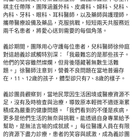
祺主任帶隊，團隊涵蓋外科、皮膚科、婦科、兒科、
內科、牙科、眼科、耳科醫師，以及藥師與護理師，
攜帶醫療設備及藥品，克服挑戰，短短兩天共服務近
兩千名患者，將愛心送到需要的每個角落。
義診期間，團隊用心守護每位患者，兒科醫師徐仲庭
對這趟義診感觸特別深：「我最難忘的是那些孩子。
他們的笑容雖然燦爛，但背後隱藏著無數生活難
題。」徐醫師注意到，營養不良問題在當地普遍存
在，11、12歲的孩子，體型卻只有7、8歲的樣子。
義診團員觀察到，當地民眾因生活困境或醫療資源不
足，沒有及時檢查與治療，導致原本輕微不適逐漸累
積成為嚴重的健康問題。「我們看到的不僅是疾病，
更多是他們生活的無奈與挑戰。能透過自身專業給予
幫助，是無法言喻的成就感。」每位醫護人員在有限
的資源下盡力診療，患者的笑容與感激，成為義診團