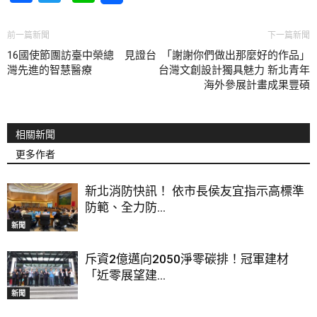
前一篇新聞
下一篇新聞
16國使節團訪臺中榮總 見證台
「謝謝你們做出那麼好的作品」
灣先進的智慧醫療
台灣文創設計獨具魅力 新北青年
海外參展計畫成果豐碩
相關新聞
更多作者
新北消防快訊！ 依市長侯友宜指示高標準
防範、全力防...
新聞
斥資2億邁向2050淨零碳排！冠軍建材
「近零展望建...
新聞