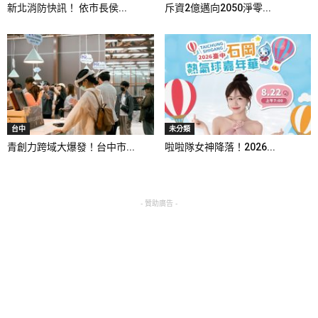
新北消防快訊！ 依市長侯...
斥資2億邁向2050淨零...
台中
未分類
青創力跨域大爆發！台中市...
啦啦隊女神降落！2026...
- 贊助廣告 -