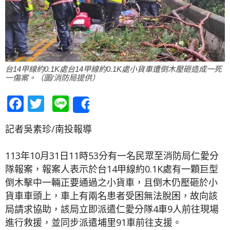
台14甲線約0.1K處台14甲線約0.1K處小貨車遭倒木壓砸造成一死
一傷案。（圖/消防局提供）
Facebook
Twitter
Line
Share
記者吳素珍/南投報導
113年10月31日11時53分有一名民眾至消防局仁愛分
隊報案，報案人表示於台14甲線約0.1K處有一顆巨型
倒木擊中一輛正要通過之小貨車，且倒木仍壓砸於小
貨車車頭上，車上有兩名患者受困無法脫困，故向該
局請求協助，該局立即派遣仁愛分隊4車9人前往現場
進行救援，並同步派遣埔里91車前往支援。