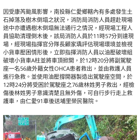
因受康芮颱風影響，南投縣仁愛鄉轄內有多處發生土
石掉落及樹木倒塌之狀況，消防局消防人員趕赴現場
途中亦遭遇樹木倒塌無法通行之情況，經現場工程人
員協助清理倒木後，該局消防人員於11時57分到達現
場，經現場指揮官分隊長顧家瑀評估現場環境並檢視
小貨車壓困情形後，立即指揮消防人員以油壓破壞組
破壞小貨車A柱並將車頂掀開，於12時20分將副駕駛
座一名56歲外籍女性OHCA患者救出，並由救護人員
進行急救。並使用油壓撐開器製造出駕駛座空間，於
12時24分將受困於駕駛座之76歲林姓男子救出，經檢
傷後林姓男子意識清楚且無外傷，可自行步行走上救
護車，由仁愛91車後送埔里榮民醫院。