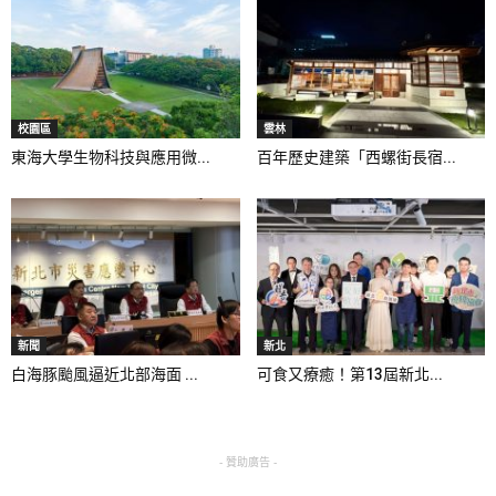
校園區
雲林
東海大學生物科技與應用微...
百年歷史建築「西螺街長宿...
新聞
新北
白海豚颱風逼近北部海面 ...
可食又療癒！第13屆新北...
- 贊助廣告 -