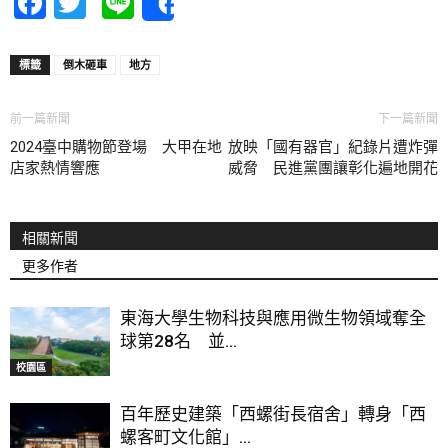
Facebook
Twitter
Line
Share
標籤
倒木砸車
地方
前一篇新聞
下一篇新聞
2024臺中購物節登場 大甲在地
放映「國有器官」紀錄片遭炸彈
店家熱情響應
威脅 民進黨團讓彰化遍地開花
相關新聞
更多作者
東海大學生物科技與應用微生物領域奪全
球第28名 並...
校園區
百年歷史建築「西螺街長宿舍」轉身「西
螺客町文化館」...