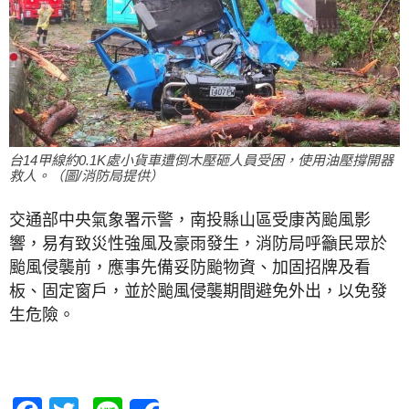
台14甲線約0.1K處小貨車遭倒木壓砸人員受困，使用油壓撐開器
救人。（圖/消防局提供）
交通部中央氣象署示警，南投縣山區受康芮颱風影
響，易有致災性強風及豪雨發生，消防局呼籲民眾於
颱風侵襲前，應事先備妥防颱物資、加固招牌及看
板、固定窗戶，並於颱風侵襲期間避免外出，以免發
生危險。