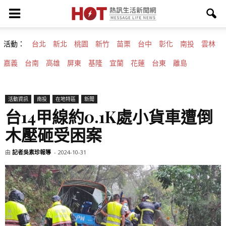
活動：
台北
新北
桃園
新竹
苗栗
台中
彰化
南投
雲林
嘉義
台南
高雄
屏東
基隆
宜蘭
花蓮
台東
離島
活動資訊
南投
在地特區
新聞
台14甲線約0.1K處小貨車遭倒
木壓砸受困案
由
記者吳素珍報導
-
2024-10-31