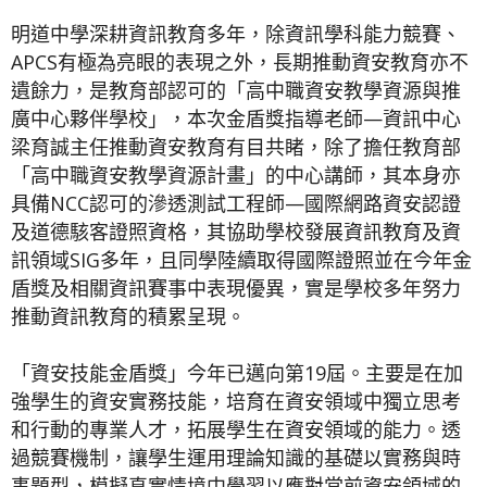
明道中學深耕資訊教育多年，除資訊學科能力競賽、
APCS有極為亮眼的表現之外，長期推動資安教育亦不
遺餘力，是教育部認可的「高中職資安教學資源與推
廣中心夥伴學校」，本次金盾獎指導老師—資訊中心
梁育誠主任推動資安教育有目共睹，除了擔任教育部
「高中職資安教學資源計畫」的中心講師，其本身亦
具備NCC認可的滲透測試工程師—國際網路資安認證
及道德駭客證照資格，其協助學校發展資訊教育及資
訊領域SIG多年，且同學陸續取得國際證照並在今年金
盾獎及相關資訊賽事中表現優異，實是學校多年努力
推動資訊教育的積累呈現。
「資安技能金盾獎」今年已邁向第19屆。主要是在加
強學生的資安實務技能，培育在資安領域中獨立思考
和行動的專業人才，拓展學生在資安領域的能力。透
過競賽機制，讓學生運用理論知識的基礎以實務與時
事題型，模擬真實情境中學習以應對當前資安領域的