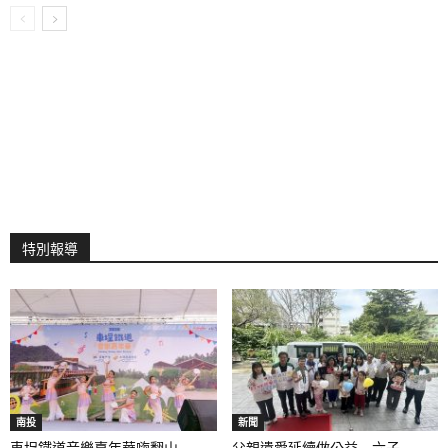
特別報導
南投
新聞
車埕鐵道音樂嘉年華嗨翻山...
父親遺愛延續做公益 六子...