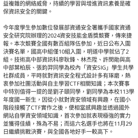
益複雜的網絡威脅，持續的學習與增進資訊素養是確
保資訊安全的關鍵。
今年度學生參加數位發展部資通安全署攜手國家資通
安全研究院辦理的2024資安技能金盾獎競賽，傳來捷
報。本次競賽全國有數百組隊伍參加，近日公布入圍
決賽名單，國高中組僅10組入圍，明道中學就佔了2
組。技術高中部資訊科廖耿鋒、林杰陞、許閔勛與高
中部葉柏辰、張鈞羿同學為校內「資安SIG」學生共學
社群成員，平時就對資訊安全程式設計多有琢磨，熱
衷參加社團活動與自主學習CTF相關知識；本次賽事
中特別值得一提的是劉孑頤同學，劉同學為本校113學
年度國一新生，因從小就對資安領域有興趣，在國小
階段接觸了CTF實作之後，便相當感興趣並透過國外
網站自學資安領域知識，首次參加就表現極強的實力
並獲得佳績，殊為不易；而這六名選手也將在11月29
日繼續挑戰決賽，與全國各地好手一較高下。