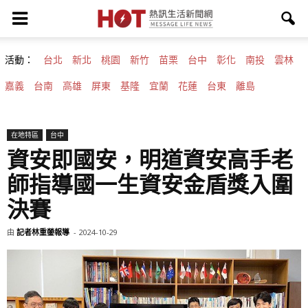
活動：
台北
新北
桃園
新竹
苗栗
台中
彰化
南投
雲林
嘉義
台南
高雄
屏東
基隆
宜蘭
花蓮
台東
離島
在地特區
台中
資安即國安，明道資安高手老
師指導國一生資安金盾獎入圍
決賽
由
記者林重鎣報導
-
2024-10-29