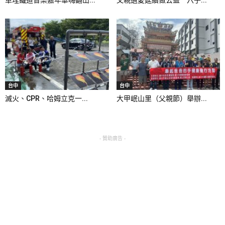
台中
台中
滅火、CPR、哈姆立克一...
大甲岷山里（父親節）舉辦...
- 贊助廣告 -