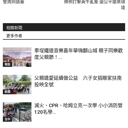
警詢到語塞
條例打擊黃牛亂象 還公平搶票環
境
相關新聞
更多作者
車埕鐵道音樂嘉年華嗨翻山城 親子同樂歡
度父親節！...
南投
父親遺愛延續做公益 六子女捐贈家扶南
投映全號
新聞
滅火、CPR、哈姆立克一次學 小小消防營
120名學...
台中