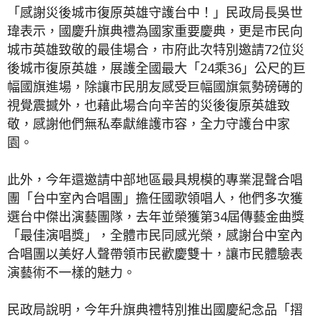
「感謝災後城市復原英雄守護台中！」民政局長吳世
瑋表示，國慶升旗典禮為國家重要慶典，更是市民向
城市英雄致敬的最佳場合，市府此次特別邀請72位災
後城市復原英雄，展護全國最大「24乘36」公尺的巨
幅國旗進場，除讓市民朋友感受巨幅國旗氣勢磅礡的
視覺震撼外，也藉此場合向辛苦的災後復原英雄致
敬，感謝他們無私奉獻維護市容，全力守護台中家
園。
此外，今年還邀請中部地區最具規模的專業混聲合唱
團「台中室內合唱團」擔任國歌領唱人，他們多次獲
選台中傑出演藝團隊，去年並榮獲第34屆傳藝金曲獎
「最佳演唱獎」，全體市民同感光榮，感謝台中室內
合唱團以美好人聲帶領市民歡慶雙十，讓市民體驗表
演藝術不一樣的魅力。
民政局說明，今年升旗典禮特別推出國慶紀念品「摺