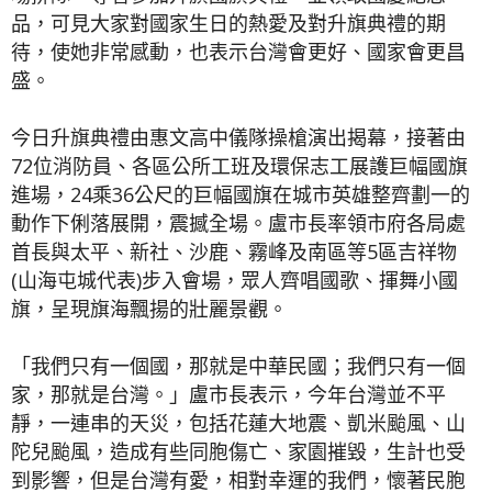
品，可見大家對國家生日的熱愛及對升旗典禮的期
待，使她非常感動，也表示台灣會更好、國家會更昌
盛。
今日升旗典禮由惠文高中儀隊操槍演出揭幕，接著由
72位消防員、各區公所工班及環保志工展護巨幅國旗
進場，24乘36公尺的巨幅國旗在城市英雄整齊劃一的
動作下俐落展開，震撼全場。盧市長率領市府各局處
首長與太平、新社、沙鹿、霧峰及南區等5區吉祥物
(山海屯城代表)步入會場，眾人齊唱國歌、揮舞小國
旗，呈現旗海飄揚的壯麗景觀。
「我們只有一個國，那就是中華民國；我們只有一個
家，那就是台灣。」盧市長表示，今年台灣並不平
靜，一連串的天災，包括花蓮大地震、凱米颱風、山
陀兒颱風，造成有些同胞傷亡、家園摧毀，生計也受
到影響，但是台灣有愛，相對幸運的我們，懷著民胞