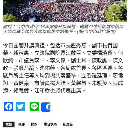
圖說：台中市政府113年國慶升旗典禮，邀請72位災後城市復原
英雄展護全國最大國旗進場空拍畫面。(圖/台中市政府提供)
今日國慶升旗典禮，包括市長盧秀燕、副市長黃國
榮、賴淑惠、立法院副院長江啟臣、立委楊瓊瓔、何
欣純、市議員李中、李文傑、劉士州、陳政顯、陳文
政、張廖乃綸、沈佑蓮、各局處首長、各區區長、各
區戶所主任等人均到場共襄盛舉，立委羅廷瑋、廖偉
翔、黃健豪、市議員楊大鋐、黃馨慧、朱暖英、陳成
添、賴義鍠、江和樹也派代表出席。
Facebook
Twitter
Line
Share
標籤
國慶
國旗
生日快樂
紀念品