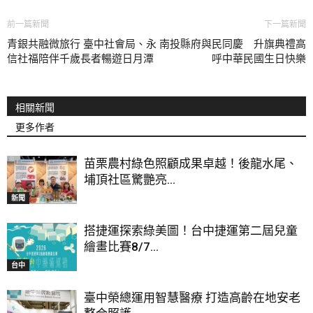
前一篇新聞
下一篇新聞
青銀共融微旅行 臺中社會局、永
南投縣府與民同慶 升旗典禮高
信社福陪伴千歲長者暢遊日月潭
呼中華民國生日快樂
相關新聞
更多作者
苗栗農村綠色照顧成果卓越！後龍水尾、
埔頂社區驚艷亮...
新聞
搭捷運探索綠美圖！台中捷運第二屆兒童
繪畫比賽8/7...
台中
臺中榮總運用智慧醫療 打造高齡在地安老