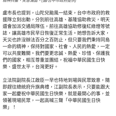
精神抖擻、笑容滿面。(圖/台中市政府提供)
盧市長也提到，山陀兒颱風一結束，台中市政府的救
援隊立刻出動，分別前往高雄、基隆協助救災，明天
還會加派交通局隊伍，前往高雄協助修復紅綠燈等號
誌，讓高雄市民早日恢復正常生活。她想告訴大家，
天災也許沒辦法百分之百防止，但只要我們秉持同島
一命的精神，保持對國家、社會、人民的熱愛，一定
可以共度難關。我們要更忠誠、熱愛、珍惜、保護我
們的國家，相互尊重並團結，祝福中華民國生日快
樂、盛世太平，台灣更好。
立法院副院長江啟臣一早也特地到場與民眾致意，隨
即趕往總統府升旗典禮，江副院長表示，只要能跟大
家一起慶祝中華民國生日快樂，就是最開心的事，並
領著現場民眾，一起高喊三聲「中華民國生日快
樂」！