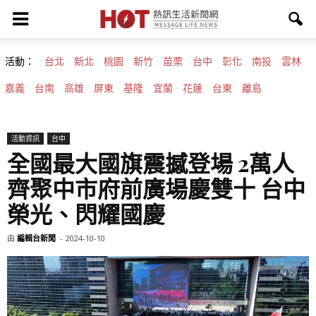
活動：
台北
新北
桃園
新竹
苗栗
台中
彰化
南投
雲林
嘉義
台南
高雄
屏東
基隆
宜蘭
花蓮
台東
離島
活動資訊
台中
全國最大國旗震撼登場 2萬人
齊聚中市府前廣場慶雙十 台中
榮光、閃耀國慶
由
編輯台新聞
-
2024-10-10