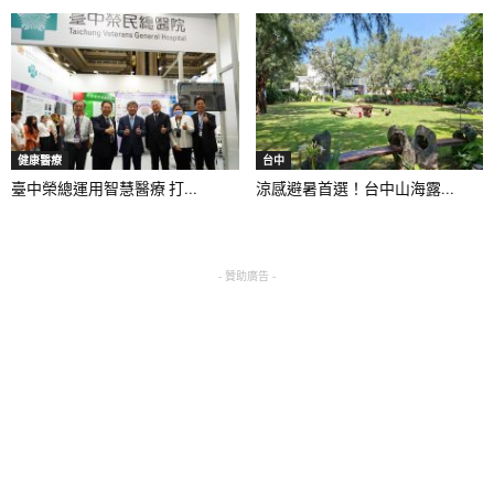
健康醫療
台中
臺中榮總運用智慧醫療 打...
涼感避暑首選！台中山海露...
- 贊助廣告 -