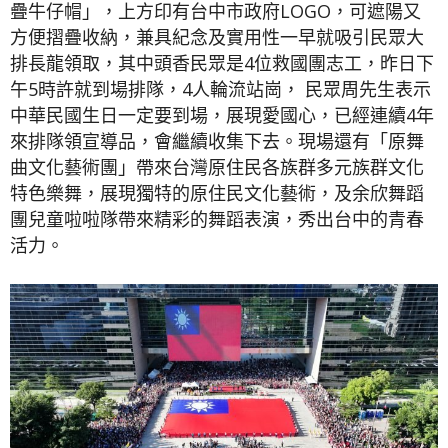
疊牛仔帽」，上方印有台中市政府LOGO，可遮陽又
方便摺疊收納，兼具紀念及實用性一早就吸引民眾大
排長龍領取，其中頭香民眾是4位救國團志工，昨日下
午5時許就到場排隊，4人輪流站崗， 民眾周先生表示
中華民國生日一定要到場，展現愛國心，已經連續4年
來排隊領宣導品，會繼續收集下去。現場還有「原舞
曲文化藝術團」帶來台灣原住民各族群多元族群文化
特色樂舞，展現獨特的原住民文化藝術，及余欣舞蹈
團兒童啦啦隊帶來精彩的舞蹈表演，秀出台中的青春
活力。