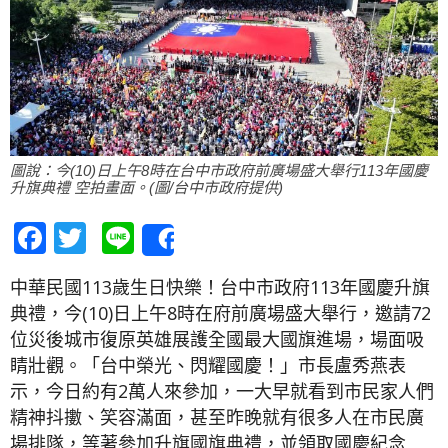
圖說：今(10)日上午8時在台中市政府前廣場盛大舉行113年國慶
升旗典禮 空拍畫面。(圖/台中市政府提供)
Facebook
Twitter
Line
Share
中華民國113歲生日快樂！台中市政府113年國慶升旗
典禮，今(10)日上午8時在府前廣場盛大舉行，邀請72
位災後城市復原英雄展護全國最大國旗進場，場面吸
睛壯觀。「台中榮光、閃耀國慶！」市長盧秀燕表
示，今日約有2萬人來參加，一大早就看到市民家人們
精神抖擻、笑容滿面，甚至昨晚就有很多人在市民廣
場排隊，等著參加升旗國旗典禮，並領取國慶紀念