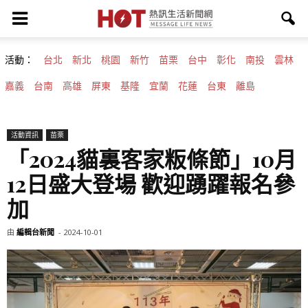
活動：
台北
新北
桃園
新竹
苗栗
台中
彰化
南投
雲林
嘉義
台南
高雄
屏東
基隆
宜蘭
花蓮
台東
離島
活動資訊
苗栗
「2024貓裏客家粄條節」10月
12日盛大登場 歡迎踴躍報名參
加
由
編輯台新聞
-
2024-10-01