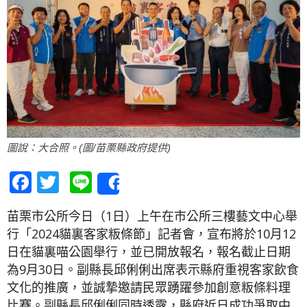
圖說：大合照。(圖/苗栗縣政府提供)
Facebook
Twitter
Line
Share
苗栗市公所今日（1日）上午在市公所三樓藝文中心舉
行「2024貓裏客家粄條節」記者會，宣布將於10月12
日在貓裏喵公園舉行，並已開放報名，報名截止日期
為9月30日。副縣長邱俐俐出席表示縣府重視客家飲食
文化的推廣，並誠摯邀請民眾踴躍參加創意粄條料理
比賽。副縣長邱俐俐同時透露，縣府近日成功爭取中