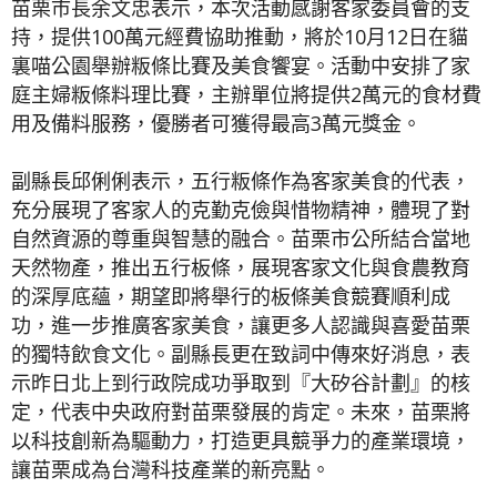
苗栗市長余文忠表示，本次活動感謝客家委員會的支
持，提供100萬元經費協助推動，將於10月12日在貓
裏喵公園舉辦粄條比賽及美食饗宴。活動中安排了家
庭主婦粄條料理比賽，主辦單位將提供2萬元的食材費
用及備料服務，優勝者可獲得最高3萬元獎金。
副縣長邱俐俐表示，五行粄條作為客家美食的代表，
充分展現了客家人的克勤克儉與惜物精神，體現了對
自然資源的尊重與智慧的融合。苗栗市公所結合當地
天然物產，推出五行板條，展現客家文化與食農教育
的深厚底蘊，期望即將舉行的板條美食競賽順利成
功，進一步推廣客家美食，讓更多人認識與喜愛苗栗
的獨特飲食文化。副縣長更在致詞中傳來好消息，表
示昨日北上到行政院成功爭取到『大矽谷計劃』的核
定，代表中央政府對苗栗發展的肯定。未來，苗栗將
以科技創新為驅動力，打造更具競爭力的產業環境，
讓苗栗成為台灣科技產業的新亮點。