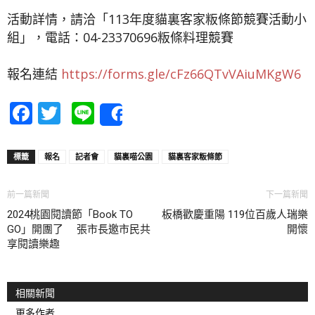
活動詳情，請洽「113年度貓裏客家粄條節競賽活動小
組」，電話：04-23370696粄條料理競賽
報名連結
https://forms.gle/cFz66QTvVAiuMKgW6
Facebook
Twitter
Line
Share
標籤
報名
記者會
貓裏喵公園
貓裏客家粄條節
前一篇新聞
下一篇新聞
2024桃園閱讀節「Book TO
板橋歡慶重陽 119位百歲人瑞樂
GO」開團了 張市長邀市民共
開懷
享閱讀樂趣
相關新聞
更多作者