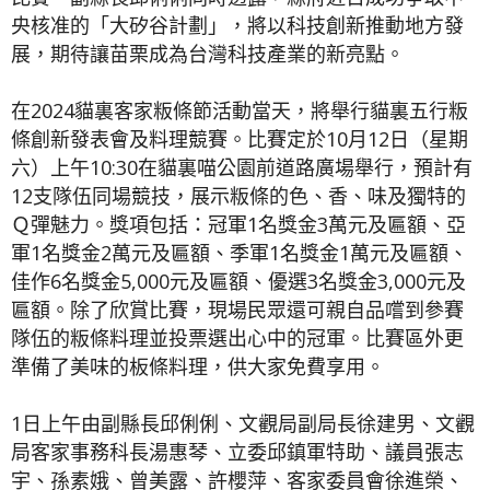
央核准的「大矽谷計劃」，將以科技創新推動地方發
展，期待讓苗栗成為台灣科技產業的新亮點。
在2024貓裏客家粄條節活動當天，將舉行貓裏五行粄
條創新發表會及料理競賽。比賽定於10月12日（星期
六）上午10:30在貓裏喵公園前道路廣場舉行，預計有
12支隊伍同場競技，展示粄條的色、香、味及獨特的
Ｑ彈魅力。獎項包括：冠軍1名獎金3萬元及匾額、亞
軍1名獎金2萬元及匾額、季軍1名獎金1萬元及匾額、
佳作6名獎金5,000元及匾額、優選3名獎金3,000元及
匾額。除了欣賞比賽，現場民眾還可親自品嚐到參賽
隊伍的粄條料理並投票選出心中的冠軍。比賽區外更
準備了美味的板條料理，供大家免費享用。
1日上午由副縣長邱俐俐、文觀局副局長徐建男、文觀
局客家事務科長湯惠琴、立委邱鎮軍特助、議員張志
宇、孫素娥、曾美露、許櫻萍、客家委員會徐進榮、