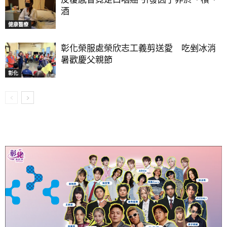
酒
健康醫療
彰化榮服處榮欣志工義剪送愛 吃剉冰消
暑歡慶父親節
彰化