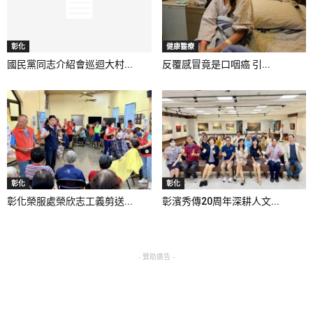
彰化
健康醫療
國民黨同志介紹會巡迴大村...
反覆感冒竟是口咽癌 引...
彰化
彰化
彰化榮服處榮欣志工義剪送...
彰濱秀傳20周年深耕人文...
- 贊助廣告 -