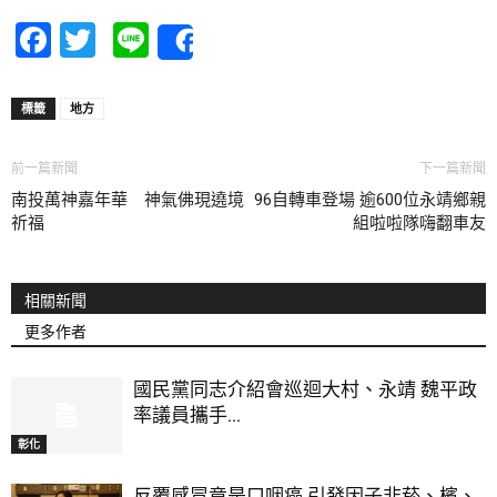
Facebook
Twitter
Line
Share
標籤
地方
前一篇新聞
下一篇新聞
南投萬神嘉年華 神氣佛現遶境
96自轉車登場 逾600位永靖鄉親
祈福
組啦啦隊嗨翻車友
相關新聞
更多作者
國民黨同志介紹會巡迴大村、永靖 魏平政
率議員攜手...
彰化
反覆感冒竟是口咽癌 引發因子非菸、檳、