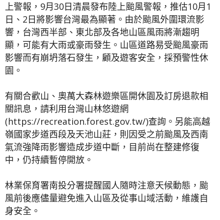
上警報，9月30日清晨發布陸上颱風警報，推估10月1
日、2日將影響台灣最為顯著。由於颱風外圍環流影
響，台灣西半部、東北部及各地山區風雨將漸趨明
顯，可能有大雨或豪雨發生。山區道路易受颱風豪雨
影響而有崩坍落石發生，顧及遊客安全，採預警性休
園。
有關合歡山、奧萬大森林遊樂區開休園及訂房退款相
關訊息，請利用台灣山林悠遊網
(https://recreation.forest.gov.tw/)查詢。另能高越
嶺國家步道西段及天池山莊，則因受之前颱風及西南
氣流強降雨影響造成步道中斷，目前尚在整建修復
中，仍持續暫停開放。
林業保育署南投分署提醒國人隨時注意天候動態，颱
風前後應儘量避免進入山區及從事山域活動，維護自
身安全。