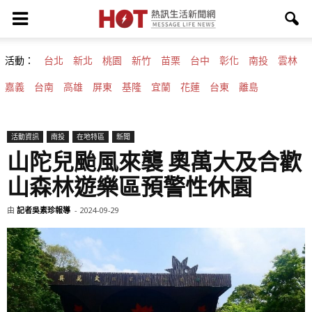
活動：
台北
新北
桃園
新竹
苗栗
台中
彰化
南投
雲林
嘉義
台南
高雄
屏東
基隆
宜蘭
花蓮
台東
離島
活動資訊
南投
在地特區
新聞
山陀兒颱風來襲 奧萬大及合歡
山森林遊樂區預警性休園
由
記者吳素珍報導
-
2024-09-29