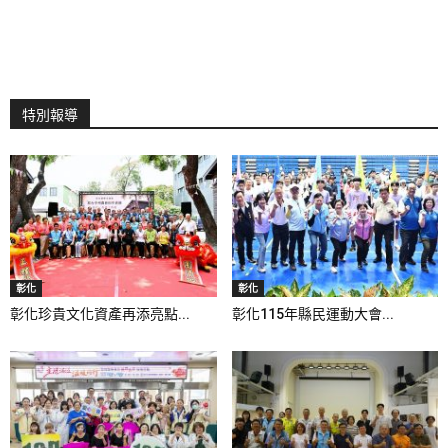
特別報導
彰化
彰化
彰化珍貴文化資產再添亮點...
彰化115年縣民運動大會...