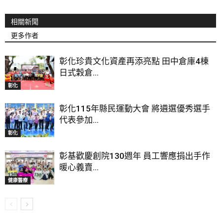
相關新聞
更多作者
彰化珍貴文化資產再添亮點 田中倉庫4棟
日式穀倉...
彰化
彰化115年縣民運動大會 將遴選優秀選手
代表參加...
彰化
彰基歡慶創院130週年 員工響應捐出手作
暖心義賣...
健康醫療