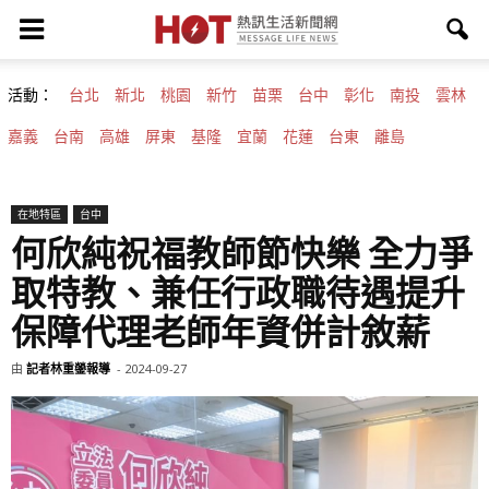
活動：
台北
新北
桃園
新竹
苗栗
台中
彰化
南投
雲林
嘉義
台南
高雄
屏東
基隆
宜蘭
花蓮
台東
離島
在地特區
台中
何欣純祝福教師節快樂 全力爭
取特教、兼任行政職待遇提升
保障代理老師年資併計敘薪
由
記者林重鎣報導
-
2024-09-27