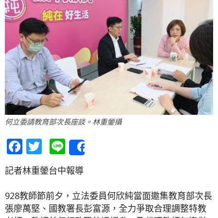
何立委請教育部次長座談。林重鎣攝
Facebook
Twitter
Line
Share
記者林重鎣台中報導
928教師節前夕，立法委員何欣純當面邀集教育部次長
張廖萬堅、國教署長彭富源，全力爭取合理調整特教