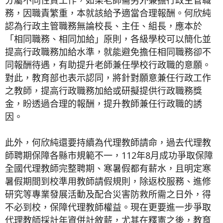
分屬不同性質工作，如果老師需另外兼擔行政主管職
務，因職責繁重，本就該給予適當合理報酬。何欣純
認為行政主管職務無論校長、主任、組長，應本於
「相同職務、相同加給」原則，各級學校可以簡化並
提高行政職務加給水準，就能避免擔任相同職務卻不
同報酬待遇，有助提升老師兼任學校行政職的意願。
對此，教育部也表示認同，將針對願意兼任行政工作
之教師，提高行政職務加給或研擬提供行政職務獎
金，盼透過合理的報酬，提升教師兼任行政職的誘
因。
此外，何欣純還要持續為代理教師請命，過去代理教
師聘期保障各縣市規範不一，112年8月成功爭取保障
全國代理教師完整聘期、寒暑假都有薪水，且明定寒
暑假期間到校準用教師請假規則，除返校服務、進修
研究等專業發展活動及配合災害防救所需之日外，得
不必到校，保障代理教師權益。現在更要進一步爭取
代理教師採計年資併計敘薪，尤其在釋憲之後，教育