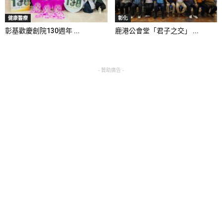
健康醫療
彰化
彰基歡慶創院130週年 ...
鹿港公會堂「君子之交」 ...
- 贊助廣告 -