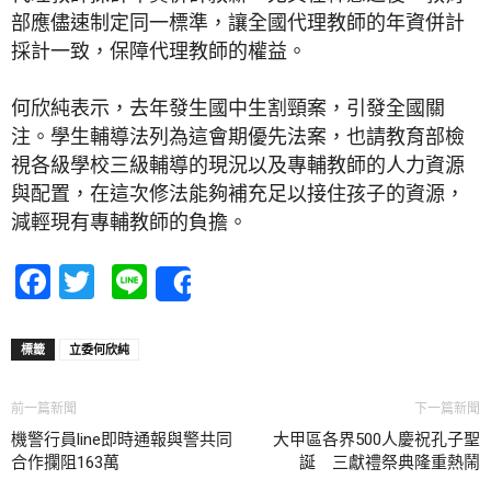
部應儘速制定同一標準，讓全國代理教師的年資併計
採計一致，保障代理教師的權益。
何欣純表示，去年發生國中生割頸案，引發全國關
注。學生輔導法列為這會期優先法案，也請教育部檢
視各級學校三級輔導的現況以及專輔教師的人力資源
與配置，在這次修法能夠補充足以接住孩子的資源，
減輕現有專輔教師的負擔。
Facebook
Twitter
Line
Share
標籤
立委何欣純
前一篇新聞
下一篇新聞
機警行員line即時通報與警共同
大甲區各界500人慶祝孔子聖
合作攔阻163萬
誕 三獻禮祭典隆重熱鬧