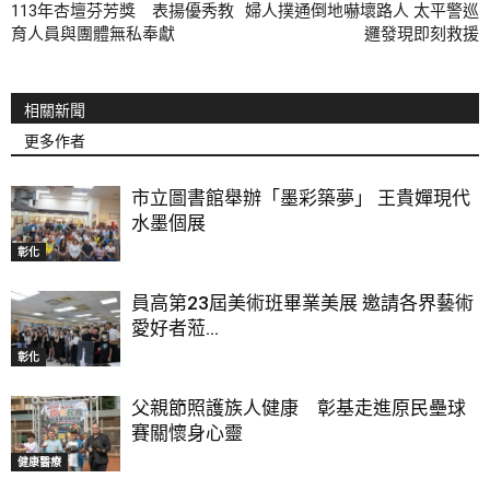
113年杏壇芬芳獎 表揚優秀教
婦人撲通倒地嚇壞路人 太平警巡
育人員與團體無私奉獻
邏發現即刻救援
相關新聞
更多作者
市立圖書館舉辦「墨彩築夢」 王貴嬋現代
水墨個展
彰化
員高第23屆美術班畢業美展 邀請各界藝術
愛好者蒞...
彰化
父親節照護族人健康 彰基走進原民壘球
賽關懷身心靈
健康醫療