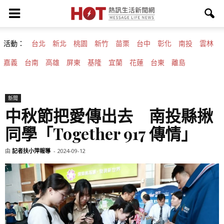
活動：
台北
新北
桃園
新竹
苗栗
台中
彰化
南投
雲林
嘉義
台南
高雄
屏東
基隆
宜蘭
花蓮
台東
離島
新聞
中秋節把愛傳出去 南投縣揪
同學「Together 917 傳情」
由
記者扶小萍報導
-
2024-09-12