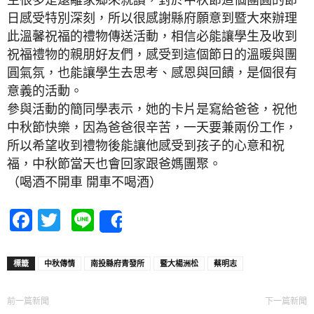
日感受特別深刻，所以很感謝縣府願意到暨大來辦理
此溫馨祝福的禮物傳送活動，相信必能讓學生及收到
祝福禮物的親朋好友們，感受到這個節日的溫暖與團
圓氣氛，也能讓學生去思考、感恩與回饋，是個很有
意義的活動。
參與活動的簡同學表示，她的卡片是寫給爸爸，祝他
中秋節快樂，因為爸爸很辛苦，一天要兼兩份工作，
所以希望收到禮物後能讓他感受到孩子的心意和祝
福，中秋節當天也會回家跟爸媽團聚。
（喝酒不開車 開車不喝酒）
Facebook
Twitter
Line
Share
標籤
中秋傳情
南投縣府青發所
暨大楊洲松
蔡明志
前一篇新聞
下一篇新聞