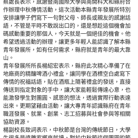
蔡處長表示，感謝暨南國際大學與南開科大和縣府合
作辦理中秋傳情活動，這次活動本縣青年發展所特別
安排讓學子們寫下一句對父母、師長或親友的感謝話
語，不管是平時不敢說出口的，還是想趁這個機會加
碼感動重要的那個人，今天就是一個絕佳的機會。他
希望透過活動的辦理，讓更多年輕人能認識了解本縣
青年發展所，如有任何需求，縣府就是青年的最大靠
山。
青年發展所所長楊紹宏表示，縣府此次精心準備了在
地廠商的精釀啤酒小禮盒，讓同學在酒標空白處寫下
傳情的祝福話語，貼在酒瓶上隨著禮盒的發送，直接
傳送到指定對象的手中，讓大家能輕鬆傳達心意，也
能激發學生對團圓、感恩的想法，透過實際行動表達
出來。更期望藉由活動，讓大專青年認識縣府在青年
職涯發展、就業、創業、志工招募與社會參與等相關
協助資源。
楊副校長致詞表示，中秋節是台灣的傳統節日，大學
生很多是遠離家鄉來就讀，對於中秋節這個團圓的節