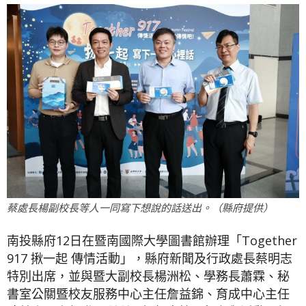
蔡處長楊副校長等人一同寫下想說的話送出。（縣府提供）
南投縣府12日在暨南國際大學圖書館辦理「Together
917 揪一起 傳情活動」，縣府新聞及行政處長蔡明志
特別出席，並與暨大副校長楊洲松、學務長蕭霖、秘
書室公關暨校友服務中心主任詹益錦、育成中心主任