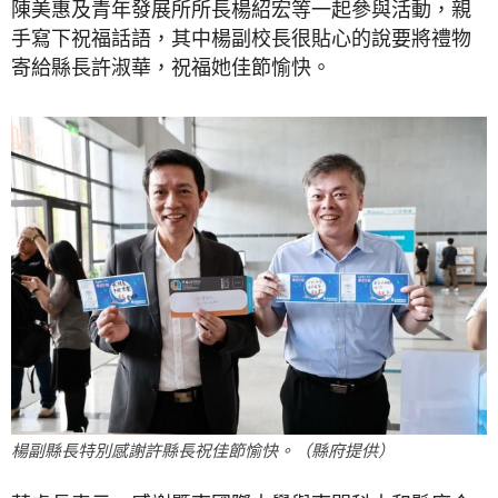
陳美惠及青年發展所所長楊紹宏等一起參與活動，親
手寫下祝福話語，其中楊副校長很貼心的說要將禮物
寄給縣長許淑華，祝福她佳節愉快。
楊副縣長特別感謝許縣長祝佳節愉快。（縣府提供）