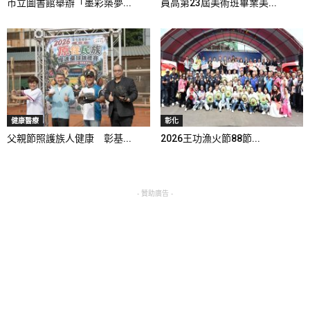
市立圖書館舉辦「墨彩築夢...
員高第23屆美術班畢業美...
健康醫療
彰化
父親節照護族人健康 彰基...
2026王功漁火節88節...
- 贊助廣告 -