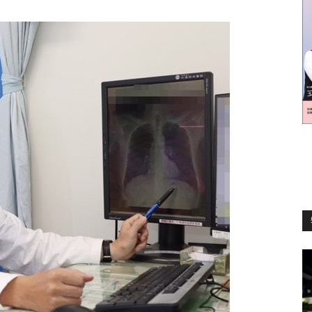
訊
生
活
新