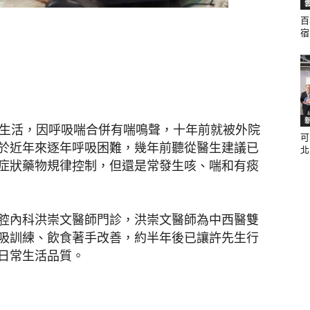
百
宿.
聞
休生活，因呼吸喘合併有喘鳴聲，十年前就被外院
可
網
於近年來逐年呼吸困難，幾年前聽從醫生建議已
北.
症狀藥物規律控制，但還是常發生咳、喘和有痰
腔內科洪崇文醫師門診，洪崇文醫師為中西醫雙
吸訓練、飲食著手改善，約半年後已讓許先生行
日常生活品質。