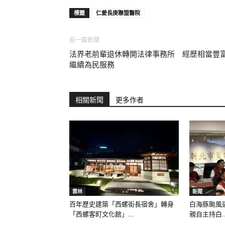
標籤
仁愛長庚聯盟醫院
前一篇新聞
法界老前輩退休轉開法律事務所 經歷相當豐
繼續為民服務
相關新聞
更多作者
雲林
新聞
百年歷史建築「西螺街長宿舍」轉身
白海豚颱風
「西螺客町文化館」...
親自主持白..