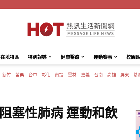
在地特區
特別報導
健康醫療
運動賽事
校園
HotMessage
新竹
苗栗
台中
彰化
南投
雲林
嘉義
台南
高雄
屏東
基
熱
阻塞性肺病 運動和飲