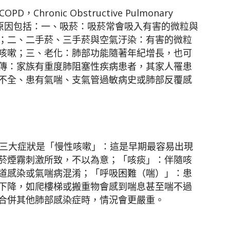
ronic Obstructive Pulmonary
常見原因包括：一、吸菸：吸菸常會吸入有害的微粒與
；二、二手菸、三手菸與空氣汙染：有害的微粒
咳嗽；三、老化：肺部功能隨著年紀增長，也可
傳：家族有重度肺阻塞性疾病患者，其家人罹患
不全、患有氣喘、支氣管過敏病史或肺部反覆感
三大症狀是「慢性咳嗽」：這是早期最容易出現
菸煙霧刺激所致，不以為意；「咳痰」：伴隨咳
道感染或氣喘病混淆；「呼吸困難（喘）」：患
下降，如爬樓梯或搬重物會感到喘息甚至喘不過
合併其他肺部感染症時，情況會更嚴重。