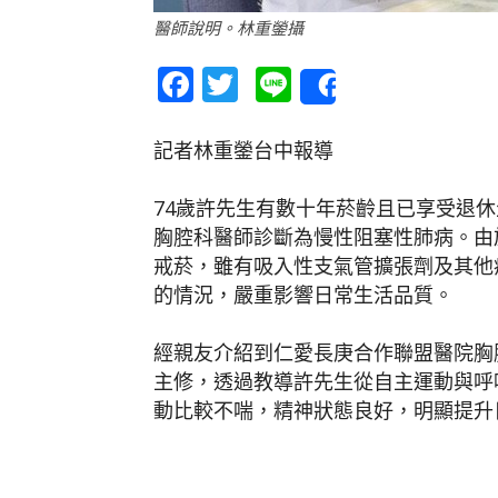
醫師說明。林重鎣攝
Facebook
Twitter
Line
Share
記者林重鎣台中報導
74歲許先生有數十年菸齡且已享受退
胸腔科醫師診斷為慢性阻塞性肺病。由
戒菸，雖有吸入性支氣管擴張劑及其他
的情況，嚴重影響日常生活品質。
經親友介紹到仁愛長庚合作聯盟醫院胸
主修，透過教導許先生從自主運動與呼
動比較不喘，精神狀態良好，明顯提升