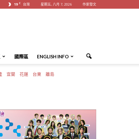
C
19
台灣
星期五, 八月 7, 2026
作家發文
區
國際區
ENGLISH INFO
隆
宜蘭
花蓮
台東
離島