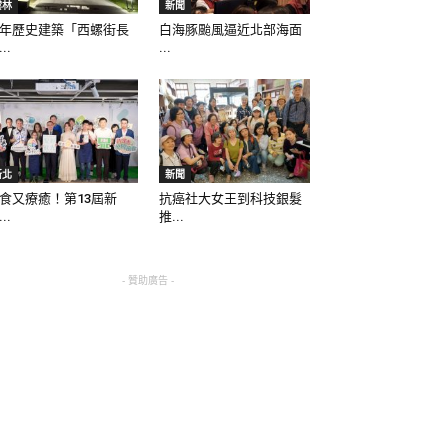
雲林
新聞
年歷史建築「西螺街長
白海豚颱風逼近北部海面
..
...
新北
新聞
食又療癒！第13屆新
抗癌社大女王到科技銀髮
..
推...
- 贊助廣告 -