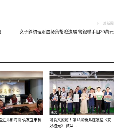
下一篇新聞
富
女子斜槓理財虛擬貨幣險遭騙 警銀聯手阻30萬元
新北
逼近北部海面 侯友宜市長
可食又療癒！第13屆新北庇護禮《安
.
好植光》 微型...