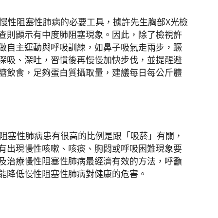
慢性阻塞性肺病的必要工具，據許先生胸部X光檢
查則顯示有中度肺阻塞現象。因此，除了檢視許
做自主運動與呼吸訓練，如鼻子吸氣走兩步，蹶
深吸、深吐，習慣後再慢慢加快步伐，並提醒避
糖飲食，足夠蛋白質攝取量，建議每日每公斤體
阻塞性肺病患有很高的比例是跟「吸菸」有關，
有出現慢性咳嗽、咳痰、胸悶或呼吸困難現象要
及治療慢性阻塞性肺病最經濟有效的方法，呼籲
能降低慢性阻塞性肺病對健康的危害。