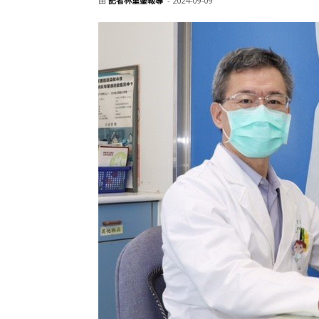
由
記者林重鎣報導
-
2024-09-09