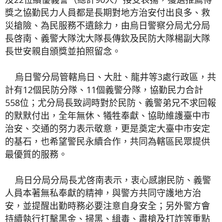
獎之協勤民力人員都是長期對地方治安付出良多、救
災搶險、為民服務不遺餘力，由烏日警察分局尤分局
長啓南、義警大隊沈大隊長傳欽及民防大隊楊副大隊
長世安親自頒獎並拍照留念。
烏日警分局管轄烏日、大肚、龍井等3處行政區，共
計有12個民防分隊、11個義警分隊，協勤民力合計
558位；尤分局長致詞時對於民防、義警弟兄不求回報
的默默付出，全年無休、犧牲奉獻、協助維護臺中市
治安、交通的努力表示敬意，更是奠定大臺中市安定
的基石，也希望警民永續合作，共同為轄區民眾提供
最優質的服務。
烏日分局分局長尤啓南表示，衷心感謝民防、義警
人員本著無私奉獻的精神，與警方共同守護地方治
安，並提醒出勤時務必要注意自身安全；另外警方會
持續執行打擊黑金、掃黑、緝毒、肅槍及打詐等重點