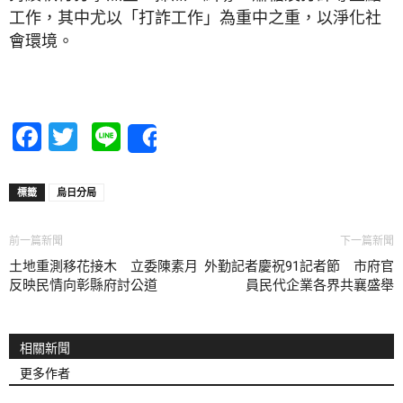
工作，其中尤以「打詐工作」為重中之重，以淨化社
會環境。
Facebook
Twitter
Line
Share
標籤
烏日分局
前一篇新聞
下一篇新聞
土地重測移花接木 立委陳素月
外勤記者慶祝91記者節 市府官
反映民情向彰縣府討公道
員民代企業各界共襄盛舉
相關新聞
更多作者