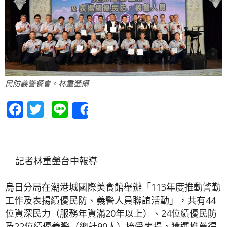
民防義警餐會。林重鎣攝
Facebook
Twitter
Line
Share
記者林重鎣台中報導
烏日分局在潮港城國際美食館舉辦「113年度推動警勤
工作及表揚績優民防、義警人員聯誼活動」，共有44
位資深民力（服務年資滿20年以上）、24位績優民防
及22位績優義警（總計90人）接受表揚，獲選推薦得