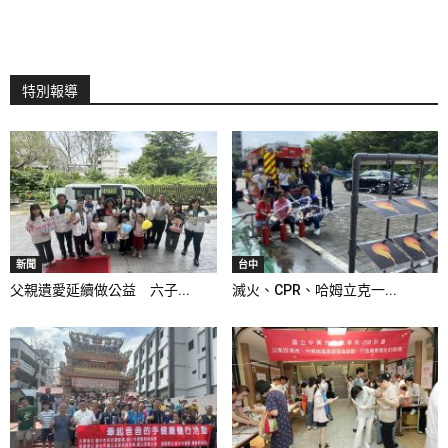
特別報導
新聞
台中
父親遺愛延續做公益 六子...
滅火、CPR、哈姆立克一...