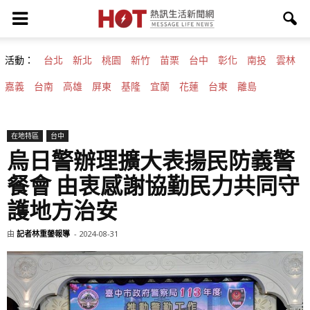
活動：
台北
新北
桃園
新竹
苗栗
台中
彰化
南投
雲林
嘉義
台南
高雄
屏東
基隆
宜蘭
花蓮
台東
離島
在地特區
台中
烏日警辦理擴大表揚民防義警
餐會 由衷感謝協勤民力共同守
護地方治安
由
記者林重鎣報導
-
2024-08-31