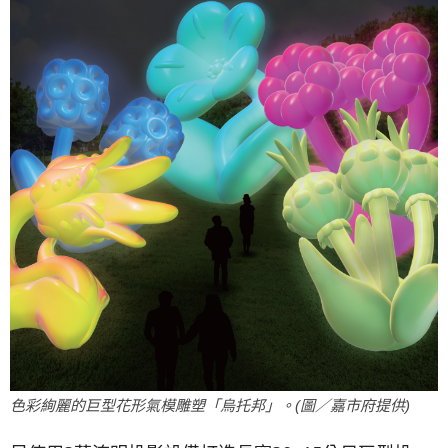
色彩絢麗的巨型花形氣模雕塑「烏托邦」。(圖／嘉市府提供)