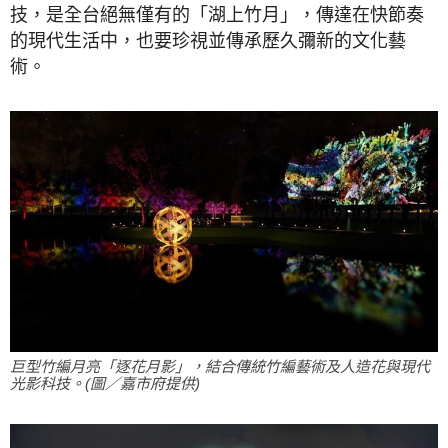
技，是全台絕無僅有的「湖上竹月」，傳達在快節奏
的現代生活中，也要珍視並傳承歷久彌新的文化藝
術。
巨型竹編月亮「逐花月影」，結合傳統竹編藝術及人造花與現代
光影科技。(圖／嘉市府提供)