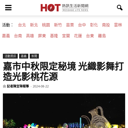
活動：
台北
新北
桃園
新竹
苗栗
台中
彰化
南投
雲林
嘉義
台南
高雄
屏東
基隆
宜蘭
花蓮
台東
離島
活動資訊
嘉義
新聞
嘉市中秋限定秘境 光織影舞打
造光影桃花源
由
記者陳宜琳報導
-
2024-08-22