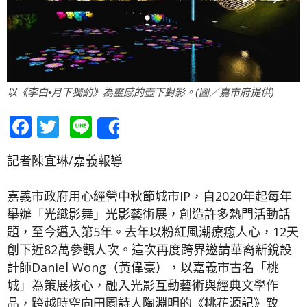
以《李白•月下獨酌》為靈感的壺下對影。(圖／嘉市府提供)
Facebook
Twitter
Line
Share
記者陳宜琳/嘉義報導
嘉義市政府用心經營中秋節城市IP，自2020年起每年
舉辦「光織影舞」光影藝術展，創造許多熱門活動話
題，至今邁入第5年。去年以粉紅風潮療癒人心，12天
創下近82萬參觀人次。這次再度跨界邀請華裔新銳設
計師Daniel Wong（黃偉豪），以嘉義市古名「桃
城」為策展核心，融入光影互動藝術與經典文學作
品，跨越時空向田園詩人陶淵明的《桃花源記》致