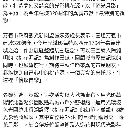
敬，打造夢幻又詩意的光影桃花源，以「逐光月影」
為主題，為今年建城320週年的嘉義市獻上最特別的禮
物。
嘉義市政府觀光新聞處張婉芬處長表示，喜逢嘉義市
建城320週年，今年光織影舞特以西元1704年嘉義建
城之始，作為展區整體規劃理念，再以田園詩人陶淵
明的《桃花源記》為創作靈感，回顧城市歷史記憶的
同時，也展望前行，期待中秋佳節來嘉的市民朋友，
都能找到自己心中的桃花源，一個真實的烏托邦，在
這裡「怡然自樂」。
張婉芬進一步說，這次活動以大地為畫布、用光影藝
術將北香湖公園妝點為城市戶外藝術館，運用光環境
色光圍繞北香湖詮釋《桃花源記》的幻境，並設有8處
光影藝術展區，其中直徑達7公尺的巨型竹編月亮「逐
花月影」，結合傳統竹編藝術及人造花與現代光影科