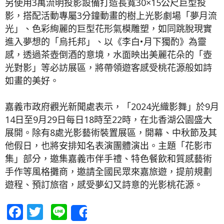
另使用3萬流明投影設備打造長寬30×15公尺巨型投
影，搭配活動專屬3分鐘動畫的樹上光影劇場「夢月流
光」、色彩絢麗的巨型花形氣模雕塑，如同跳脫現實
進入夢想的「烏托邦」、以《李白•月下獨酌》為靈
感，透過茶壺倒酒的意境，水面映出美麗花朵的「壺
光對影」等必訪展區，將帶領遊客感受桃花源般如詩
如畫的美好。
嘉義市政府觀光新聞處表示，「2024光織影舞」於9月
14日至9月29日每日18時至22時，在北香湖公園盛大
展開。除有8處光影藝術裝置展區，開幕、中秋節及其
他假日，也將安排知名表演團體演出。主題「花影市
集」部分，邀集嘉義市伴手禮、特色餐飲和質感藝術
手作等風格攤商，邀請全國民眾來嘉旅遊，提前規劃
遊程、預訂旅宿，感受夢幻又詩意的光影桃花源。
Facebook
Twitter
Line
Share