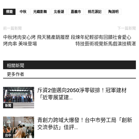
標籤
中秋
光織影舞
北香湖
嘉義市
桃花源記
陶淵明
前一篇新聞
下一篇新聞
中秋烤肉安心烤 飛天豬產銷履歷
段煉年紀輕卻有回饋社會愛心
烤肉串 美味登場
特技藝術視覺新馬戲演技精湛
相關新聞
更多作者
斥資2億邁向2050淨零碳排！冠軍建材
「近零展望建...
新聞
青創力跨域大爆發！台中市勞工局「創新
交流參訪」佳評...
台中