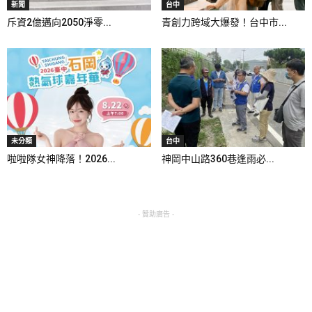
新聞
台中
斥資2億邁向2050淨零...
青創力跨域大爆發！台中市...
未分類
台中
啦啦隊女神降落！2026...
神岡中山路360巷逢雨必...
- 贊助廣告 -