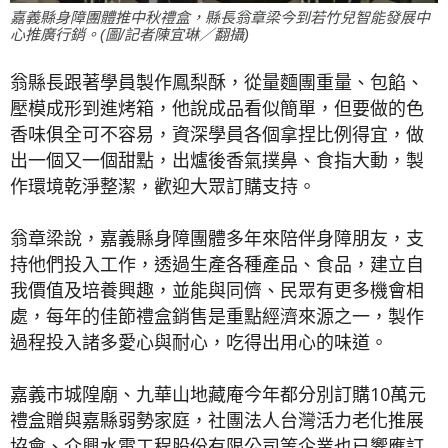
嘉義縣身障團體推中秋禮盒，縣長翁章梁今到若竹兒智能發展中
心推廣行銷。(圖/記者陳宜琳／翻攝)
翁縣長跟著學員製作鳳梨酥，從量麵團重量、包餡、
壓模成形到進烤箱，他說成品看似簡單，但要做的色
香味俱全可不容易，資深學員各個拿捏比例得宜，做
出一個又一個甜點，出爐後香氣撲鼻、食指大動，製
作環境乾淨整潔，歡迎大眾訂購支持。
翁章梁說，嘉義縣身障團體多年來陪伴身障朋友，支
持他們投入工作，透過生產各種產品、食品，建立自
我價值及培養興趣，並能與同儕、民眾有更多機會相
處，每年的佳節禮盒銷售是重點經濟來源之一，製作
過程投入諸多愛心與耐心，吃得出用心的味道。
嘉義市城隍廟、九華山地藏庵今年都分別訂購10萬元
禮盒贈與嘉縣弱勢家庭，社團法人台灣活力老化推展
協會、介興水電工程股份有限公司等企業也已響應訂