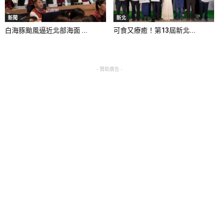
新聞
新北
白海豚颱風逼近北部海面 ...
可食又療癒！第13屆新北...
- 贊助廣告 -