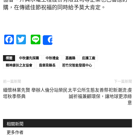
購，在傳遞佳節祝福的同時給予莫大肯定。
Facebook
Twitter
Line
Share
標籤
中秋優先採購
中秋禮盒
嘉義縣
庇護工廠
精神康扶之友協會
翁章梁縣長
若竹兒智能發展中心
前一篇新聞
下一篇新聞
緬懷林業先賢 舉辦人倫分站榮民
太平公所生態友善祭祀新潮流:虔
塔秋季祭典
誠祈福兼顧環保，讓地球更添綠
意
相關新聞
更多作者