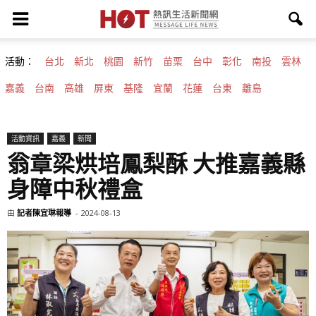
活動：
台北
新北
桃園
新竹
苗栗
台中
彰化
南投
雲林
嘉義
台南
高雄
屏東
基隆
宜蘭
花蓮
台東
離島
活動資訊
嘉義
新聞
翁章梁烘培鳳梨酥 大推嘉義縣
身障中秋禮盒
由
記者陳宜琳報導
-
2024-08-13