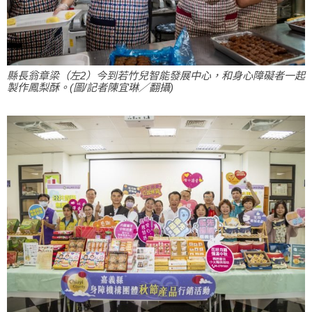
縣長翁章梁（左2）今到若竹兒智能發展中心，和身心障礙者一起
製作鳳梨酥。(圖/記者陳宜琳／翻攝)