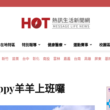
在地特區
特別報導
健康醫療
運動賽事
校園
HotMessage
新竹
苗栗
台中
彰化
南投
雲林
嘉義
台南
高雄
屏東
基
熱
ppy羊羊上班囉