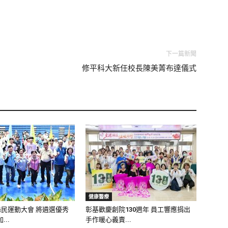
下一篇新聞
修平科大新任校長陳美菁布達儀式
健康醫療
縣民運動大會 將遴選優秀
彰基歡慶創院130週年 員工響應捐出
..
手作暖心義賣...