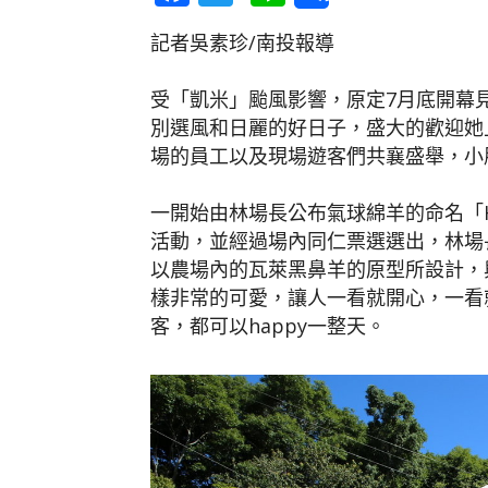
記者吳素珍/南投報導
受「凱米」颱風影響，原定7月底開幕
別選風和日麗的好日子，盛大的歡迎她
場的員工以及現場遊客們共襄盛舉，小
一開始由林場長公布氣球綿羊的命名「H
活動，並經過場內同仁票選選出，林場長
以農場內的瓦萊黑鼻羊的原型所設計，
樣非常的可愛，讓人一看就開心，一看就
客，都可以happy一整天。