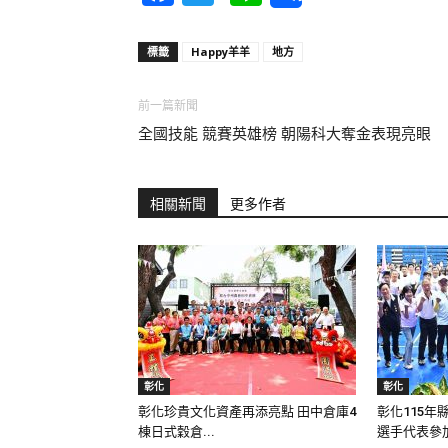
標籤
Happy羊羊
地方
前一篇新聞
全國技能 競賽英雄榜 朝陽科大奪金表現亮眼
相關新聞
更多作者
彰化
彰化
彰化珍貴文化資產再添亮點 田中倉庫4
彰化115年
棟日式穀倉...
選手代表參加.