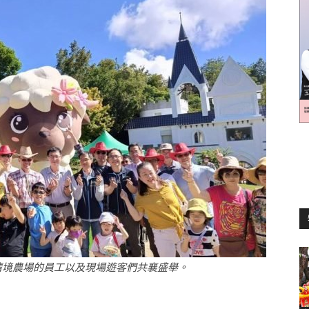
訊
生
活
，清境農場的員工以及現場遊客們共襄盛舉。
新