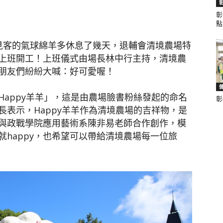
彰
點.
聞
見客的氣球綿羊多休息了幾天，退輔會清境農場特
上班開工！上班儀式由場長林中行主持，清境農
朋友們紛紛大喊：好可愛喔！
appy羊羊」，這是由農場臉書粉絲發起的命名
彰
網
表示，Happy羊羊作為清境農場的吉祥物，是
與政戰學院應用藝術系陳非易老師合作創作，模
happy，也希望可以帶給清境農場每一位旅