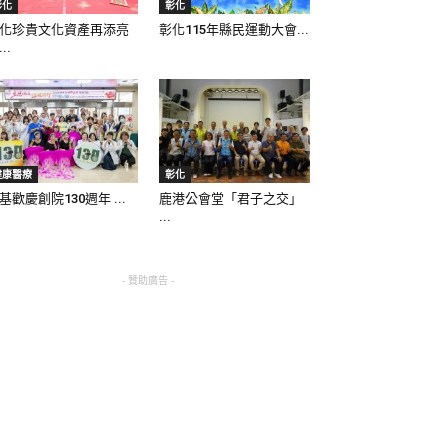
彰化
彰化
化珍貴文化資產再添亮
彰化115年縣民運動大會...
..
健康醫療
彰化
基歡慶創院130週年 ...
鹿港公會堂「君子之交」
...
- 贊助廣告 -