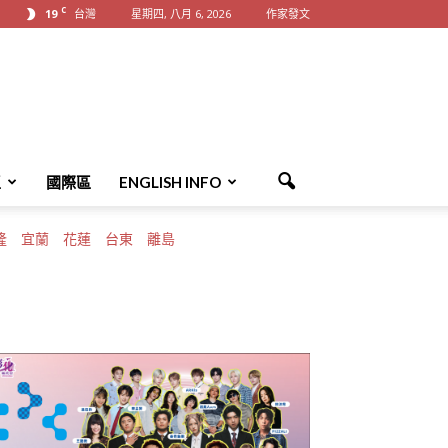
C
19
台灣
星期四, 八月 6, 2026
作家發文
區
國際區
ENGLISH INFO
隆
宜蘭
花蓮
台東
離島