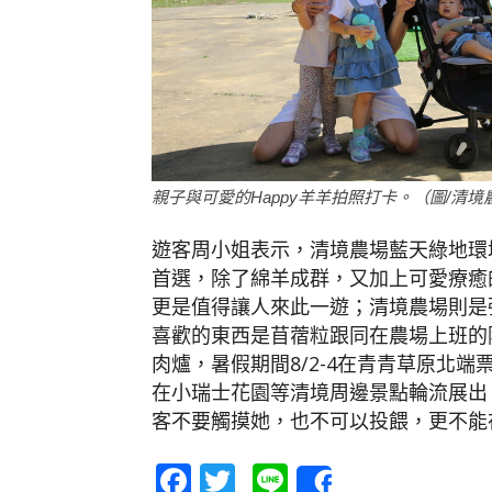
親子與可愛的Happy羊羊拍照打卡。（圖/清境
遊客周小姐表示，清境農場藍天綠地環
首選，除了綿羊成群，又加上可愛療癒的
更是值得讓人來此一遊；清境農場則是強
喜歡的東西是苜蓿粒跟同在農場上班的
肉爐，暑假期間8/2-4在青青草原北端票口
在小瑞士花園等清境周邊景點輪流展出
客不要觸摸她，也不可以投餵，更不能
Facebook
Twitter
Line
Share