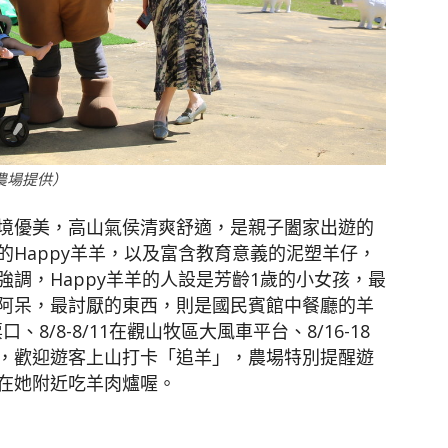
農場提供）
境優美，高山氣侯清爽舒適，是親子闔家出遊的
Happy羊羊，以及富含教育意義的泥塑羊仔，
調，Happy羊羊的人設是芳齡1歲的小女孩，最
阿呆，最討厭的東西，則是國民賓館中餐廳的羊
、8/8-8/11在觀山牧區大風車平台、8/16-18
，歡迎遊客上山打卡「追羊」，農場特別提醒遊
在她附近吃羊肉爐喔。