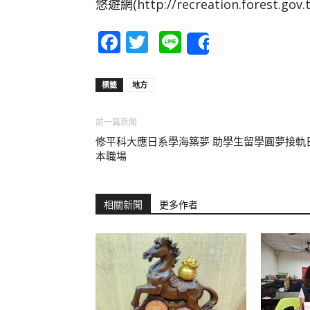
悠遊網(http://recreation.forest.go
Facebook
Twitter
Line
Share
標籤
地方
前一篇新聞
修平科大應日系學海築夢 助學生留學圓夢接軌
本職場
相關新聞
更多作者