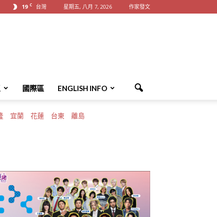
C
19
台灣
星期五, 八月 7, 2026
作家發文
區
國際區
ENGLISH INFO
隆
宜蘭
花蓮
台東
離島