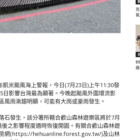
充
氣.
聞
5
網
癌.
發布凱米颱風海上警報，今日(7月23日)上午11:30發
25日影響台灣最為顯著。今晚起颱風外圍環流影
區風雨漸趨明顯，可能有大雨或豪雨發生。
落石發生，該分署所轄合歡山森林遊樂區將於7月
風過後之影響程度適時恢復開園。有關合歡山森林遊
://hehuanline.forest.gov.tw/)及山林