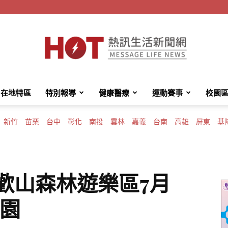
在地特區
特別報導
健康醫療
運動賽事
校園
HotMessage
新竹
苗栗
台中
彰化
南投
雲林
嘉義
台南
高雄
屏東
基
熱
歡山森林遊樂區7月
休園