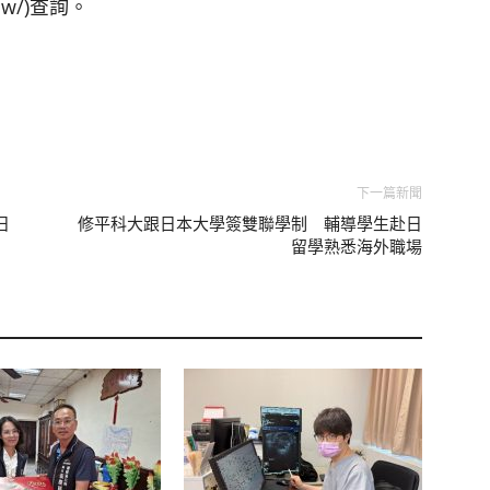
v.tw/)查詢。
下一篇新聞
日
修平科大跟日本大學簽雙聯學制 輔導學生赴日
留學熟悉海外職場