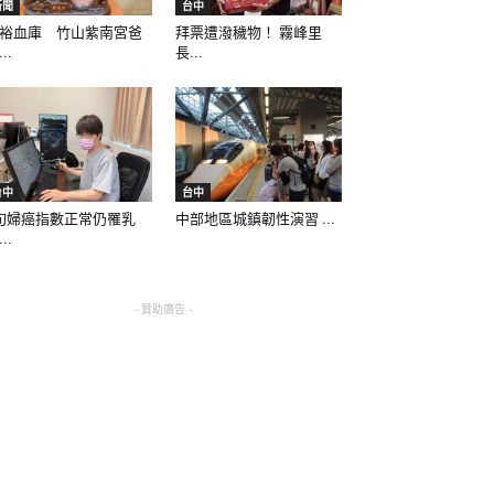
新聞
台中
裕血庫 竹山紫南宮爸
拜票遭潑穢物！ 霧峰里
..
長...
台中
台中
旬婦癌指數正常仍罹乳
中部地區城鎮韌性演習 ...
..
- 贊助廣告 -