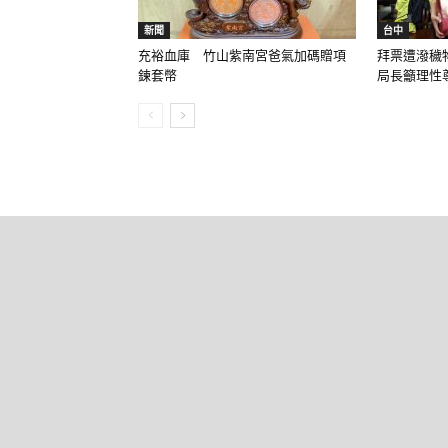
新聞
台中
充裕血庫 竹山紫南宮爸氣加碼贈項
拜票遭潑穢
鍊套幣
局長籲理性尊