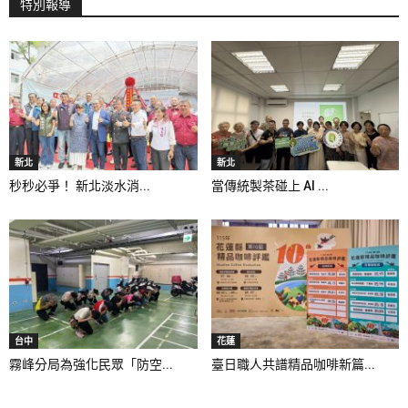
特別報導
新北
新北
秒秒必爭！ 新北淡水消...
當傳統製茶碰上 AI ...
台中
花蓮
霧峰分局為強化民眾「防空...
臺日職人共譜精品咖啡新篇...