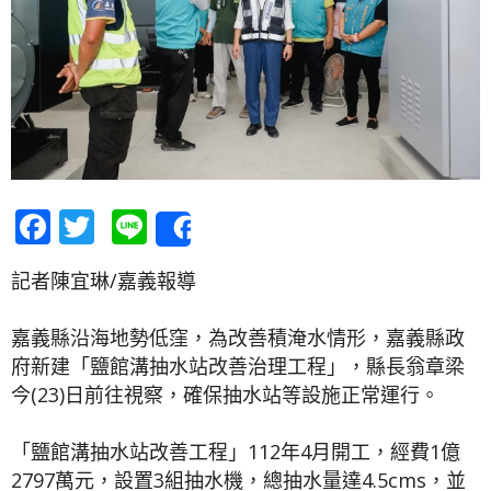
Facebook
Twitter
Line
Share
記者陳宜琳/嘉義報導
嘉義縣沿海地勢低窪，為改善積淹水情形，嘉義縣政
府新建「鹽館溝抽水站改善治理工程」，縣長翁章梁
今(23)日前往視察，確保抽水站等設施正常運行。
「鹽館溝抽水站改善工程」112年4月開工，經費1億
2797萬元，設置3組抽水機，總抽水量達4.5cms，並