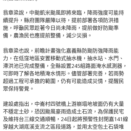
翁章梁說，中颱凱米颱風即將來臨，降雨強度可能持
續提升，縣府團隊嚴陣以待，提前部署各項防洪措
施，呼籲民眾趁著今日尚未降雨，提前做好防颱準
備，農漁民也應提前整備，減少災損。
翁章梁也說，前瞻計畫強化嘉義縣防颱防強降雨能
力，在低窪地區安置移動式抽水機，抽水站、水門、
滯洪池已完成整備，全縣設置245組路面淹水感測器，
可即時了解各地積淹水情形。儘管部署完善，若雨勢
超過工程可承擔的範圍，仍有可能造成災情，提醒民
眾保持警覺。
建設處指出，中崙村四號橋上游崩塌地坡面仍有大量
不穩定土砂，恐因颱風豪雨造成土石流，為保護民宅
及維持台三線交通順暢，24日起將預警性封閉嘉141線
穿越大湖底溪支流之區段道路，並用太空包土石袋堆