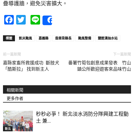
疊導護牆，避免災害擴大。
Facebook
Twitter
Line
Share
標籤
凱米颱風
嘉義縣
翁章梁縣長
颱風整備
鹽館溝抽水站
前一篇新聞
下一篇新聞
嘉縣家畜所救援成功 斷肢犬
番薯竹筍包創意成果發表 竹山
「酷斯拉」 找到新主人
鎮公所歡迎遊客來品味竹山
相關新聞
更多作者
秒秒必爭！ 新北淡水消防分隊興建工程動
土 兼...
新北