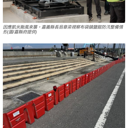
因應凱米颱風來襲，嘉義縣長翁章梁視察布袋鎮鹽館防汛整備情
形(圖/嘉縣府提供)