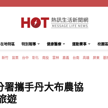
在地特區
特別報導
健康醫療
運動賽事
校園
HotMessage
新竹
苗栗
台中
彰化
南投
雲林
嘉義
台南
高雄
屏東
基
熱
分署攜手丹大布農協
旅遊