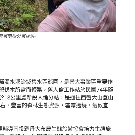
聞
育署南投分署提供）
網
屬濁水溪流域集水區範圍，是巒大事業區重要作
營伐木所需而修築，舊人倫工作站於民國74年隨
於18公里處新設人倫分站，是通往西巒大山登山
左右，豐富的森林生態資源，雲霧遼繞，氣候宜
積極輔導南投縣丹大布農生態旅遊協會培力生態旅