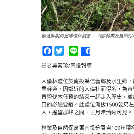
部落解說員宣導環保觀念。（圖/林業及自然保
Facebook
Twitter
Line
Share
記者吳素珍/南投報導
人倫林道位於南投縣信義鄉及水里鄉，
業幹道，因鄰近的人倫社而得名，為直
直營伐木任務的結束一起走入歷史，並
口的必經要道。此處位海拔1500公尺
人，遙望群峰之間，日月潭清晰可見。
林業及自然保育署南投分署自109年