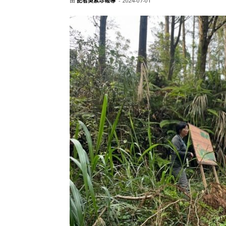
由
記者吳素珍報導
-
2024-07-01