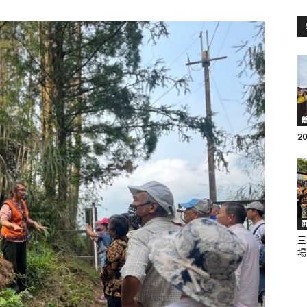
訊
生
2
活
三
場
新