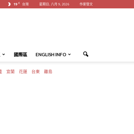
C
19
台灣
星期日, 八月 9, 2026
作家發文
區
國際區
ENGLISH INFO
隆
宜蘭
花蓮
台東
離島