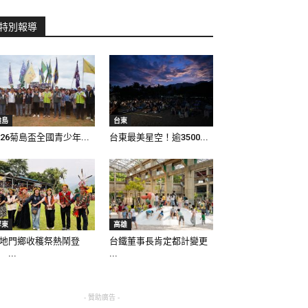
特別報導
離島
台東
026菊島盃全國青少年...
台東最美星空！逾3500...
屏東
高雄
地門鄉收穫祭熱鬧登
台鐵董事長肯定都計變更
 ...
...
- 贊助廣告 -