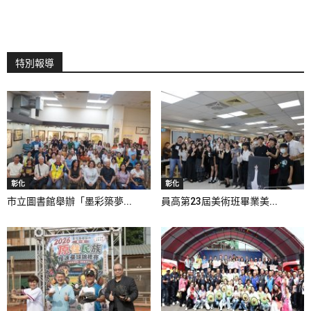
特別報導
彰化
彰化
市立圖書館舉辦「墨彩築夢...
員高第23屆美術班畢業美...