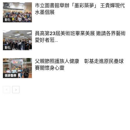
市立圖書館舉辦「墨彩築夢」 王貴嬋現代
水墨個展
彰化
員高第23屆美術班畢業美展 邀請各界藝術
愛好者蒞...
彰化
父親節照護族人健康 彰基走進原民壘球
賽關懷身心靈
健康醫療