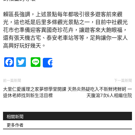
賴區長強調，上述景點每年都吸引很多遊客前來觀
光，這也祗是后里多條觀光景點之一，目前中社觀光
花市也準備迎客異國奇珍花卉，讓遊客來大飽眼福，
還有張天機古宅、泰安老車站等等，足夠讓你一家人
高興好玩好幾天。
Facebook
Twitter
Line
Share
前一篇新聞
下一篇新聞
大里仁愛護理之家夢想學堂開課
天熱炎熱疑吃入不新鮮烤鮮蚵 一
退休老師找到新生活目標
天腹瀉7次6人相繼住院
相關新聞
更多作者