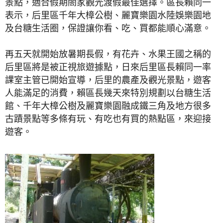
景點，適合假期閤家觀光渡假最佳選擇。區長賴同一
表示，后里區千年大樟公樹、麗寶樂園水陸娛樂園地
及台糖生活圈，保證讓你看、吃、買都能順心滿意。
再五天就開始放暑期長假，有花卉、水果王國之稱的
后里區將是被正視旅遊據點，日來后里區長賴同一率
課室主管已開始宣導，后里的農產及觀光景點，遊客
人能滿足的消費，賴區長幾天來特別規劃以台糖生活
館、千年大樟公樹及麗寶樂園融成鐵三角及地方很多
古蹟景點等多條有玩、有吃也有買的熱點區，來迎接
遊客。