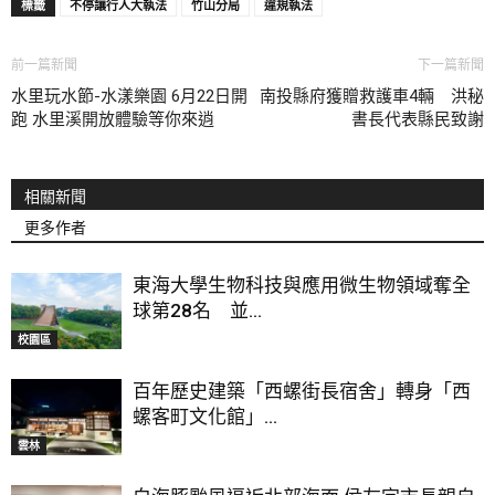
標籤
不停讓行人大執法
竹山分局
違規執法
前一篇新聞
下一篇新聞
水里玩水節-水漾樂園 6月22日開
南投縣府獲贈救護車4輛 洪秘
跑 水里溪開放體驗等你來逍
書長代表縣民致謝
相關新聞
更多作者
東海大學生物科技與應用微生物領域奪全
球第28名 並...
校園區
百年歷史建築「西螺街長宿舍」轉身「西
螺客町文化館」...
雲林