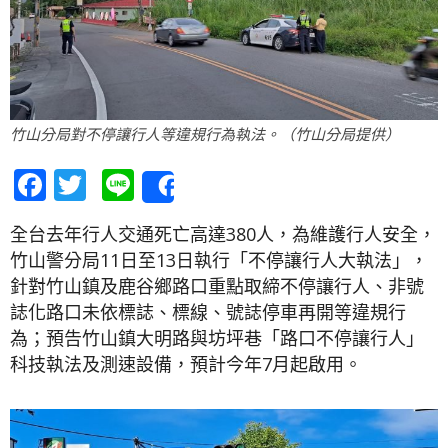
竹山分局對不停讓行人等違規行為執法。（竹山分局提供）
Facebook
Twitter
Line
Share
全台去年行人交通死亡高達380人，為維護行人安全，
竹山警分局11日至13日執行「不停讓行人大執法」，
針對竹山鎮及鹿谷鄉路口重點取締不停讓行人、非號
誌化路口未依標誌、標線、號誌停車再開等違規行
為；預告竹山鎮大明路與坊坪巷「路口不停讓行人」
科技執法及測速設備，預計今年7月起啟用。