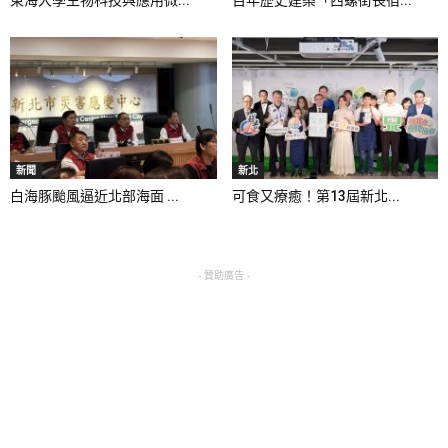
新聞
新北
白海豚颱風逼近北部海面 ...
可食又療癒！第13屆新北...
- 贊助廣告 -