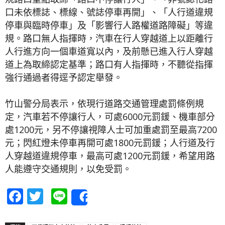
口未依標誌、標線、號誌停車再開」、「人行道違規
停車與臨時停車」及「影響行人路權道路障礙」等違
規。路口無人指揮時，汽車在行人穿越道上以距離行
人行進方向一個車道寬以內，及前懸已進入行人穿越
道上為取締認定基準；路口有人指揮時，不聽從指揮
強行通過者得逕予認定舉發。
竹山警分局表示，依現行道路交通管理處罰條例規
定，汽車若不停讓行人，可處6000元罰鍰、機車部分
處1200元，另不停讓視障人士可加重處罰至最高7200
元；閃紅燈未停車再開可處1800元罰鍰；人行道及行
人穿越道違規停車，最高可處1200元罰鍰，希望用路
人能遵守交通規則，以免受罰。
Facebook
Twitter
Line
Share