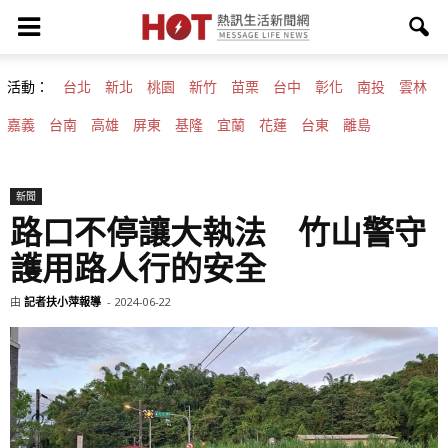
活動：
台北
新北
桃園
新竹
苗栗
台中
彰化
南投
雲林
嘉義
台南
高雄
屏東
基隆
宜蘭
花蓮
台東
離島
新聞
路口不停讓大執法 竹山警守
護用路人行的安全
由
記者扶小萍報導
-
2024-06-22