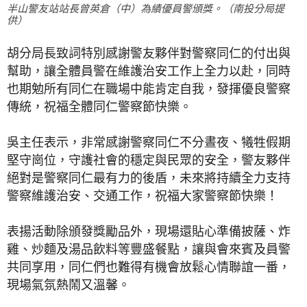
半山警友站站長曾英倉（中）為績優員警頒獎。（南投分局提
供）
胡分局長致詞特別感謝警友夥伴對警察同仁的付出與
幫助，讓全體員警在維護治安工作上全力以赴，同時
也期勉所有同仁在職場中能肯定自我，發揮優良警察
傳統，祝福全體同仁警察節快樂。
吳主任表示，非常感謝警察同仁不分晝夜、犧牲假期
堅守崗位，守護社會的穩定與民眾的安全，警友夥伴
絕對是警察同仁最有力的後盾，未來將持續全力支持
警察維護治安、交通工作，祝福大家警察節快樂！
表揚活動除頒發獎勵品外，現場還貼心準備披薩、炸
雞、炒麵及湯品飲料等豐盛餐點，讓與會來賓及員警
共同享用，同仁們也難得有機會放鬆心情聯誼一番，
現場氣氛熱鬧又溫馨。