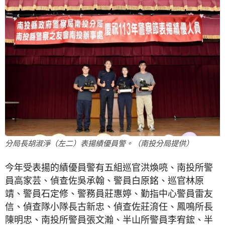
分局長胡淑淨（左二）表揚績優員警。（南投分局提供）
今年受表揚的績優員警有五組巡官洪煥喨、南投所警
員高家芸、偵查佐吳承翰、警員白原銘、巡官林原
靖、警員石定修、警務員莊惠婷、勤指中心警員雷友
信、偵查隊小隊長古新忠、偵查佐莊淯任、鳳鳴所長
陳明忠、南投所警員張文瀚、半山所警員李宥鋐、半