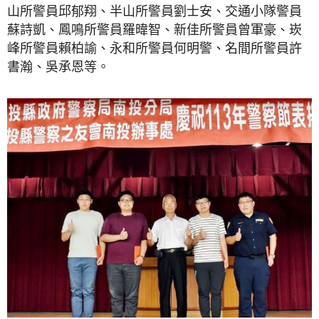
山所警員邱郁翔、半山所警員劉士安、交通小隊警員
蘇詩凱、鳳鳴所警員羅暐智、新佳所警員曾軍豪、崁
峰所警員賴柏諭、永和所警員何明警、名間所警員許
書瀚、吳承恩等。