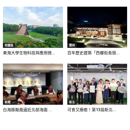
校園區
雲林
東海大學生物科技與應用微...
百年歷史建築「西螺街長宿...
新聞
新北
白海豚颱風逼近北部海面 ...
可食又療癒！第13屆新北...