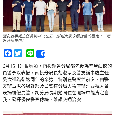
警友辦事處主任吳汝祥（左五）感謝大家守護社會的穩定。（南
投分局提供）
Facebook
Twitter
Line
Share
6月15日是警察節，南投縣各分局都先後為辛勞績優的
員警予以表揚，南投分局長胡淑淨及警友辦事處主任
吳汝祥為慰勉同仁的辛勞，特別在警察節前夕，由警
友辦事處各級幹部及員警在分局大禮堂辦理慶祝大會
表揚績優員警，胡分局長期勉同仁在職場中能肯定自
我，發揮優良警察傳統，維護交通治安。