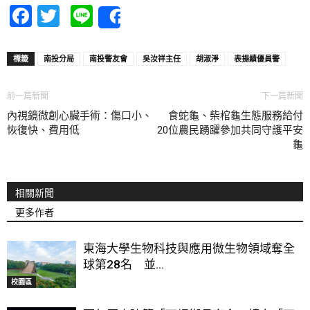
Facebook
Twitter
Line
Share
標籤
南投分局
南投警友會
吳汝祥主任
胡淑淨
表揚績優員警
前一篇新聞
下一篇新聞
內視鏡微創心臟手術：傷口小、
食蛇龜、柴棺龜生態服務給付
恢復快、費用低
20位農民踴躍參加共同守護平安
龜
相關新聞
更多作者
東海大學生物科技與應用微生物領域奪全
球第28名 並...
校園區