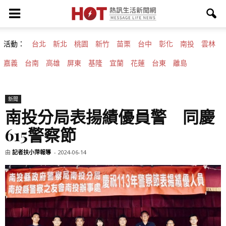
活動：
台北
新北
桃園
新竹
苗栗
台中
彰化
南投
雲林
嘉義
台南
高雄
屏東
基隆
宜蘭
花蓮
台東
離島
新聞
南投分局表揚績優員警 同慶
615警察節
由
記者扶小萍報導
-
2024-06-14