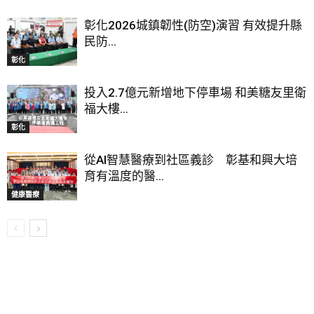
彰化2026城鎮韌性(防空)演習 有效提升縣
民防...
彰化
投入2.7億元新增地下停車場 和美糖友里衛
福大樓...
彰化
從AI智慧醫療到社區義診 彰基和興大培
育有溫度的醫...
健康醫療