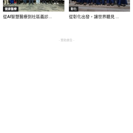
健康醫療
彰化
從AI智慧醫療到社區義診...
從彰化出發，讓世界聽見 ...
- 贊助廣告 -