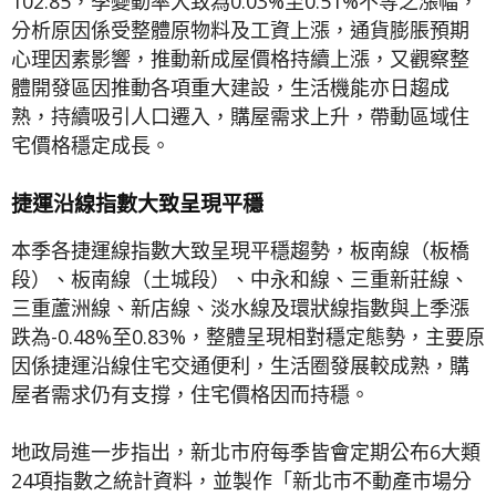
102.85，季變動率大致為0.03%至0.51%不等之漲幅，
分析原因係受整體原物料及工資上漲，通貨膨脹預期
心理因素影響，推動新成屋價格持續上漲，又觀察整
體開發區因推動各項重大建設，生活機能亦日趨成
熟，持續吸引人口遷入，購屋需求上升，帶動區域住
宅價格穩定成長。
捷運沿線指數大致呈現平穩
本季各捷運線指數大致呈現平穩趨勢，板南線（板橋
段）、板南線（土城段）、中永和線、三重新莊線、
三重蘆洲線、新店線、淡水線及環狀線指數與上季漲
跌為-0.48%至0.83%，整體呈現相對穩定態勢，主要原
因係捷運沿線住宅交通便利，生活圈發展較成熟，購
屋者需求仍有支撐，住宅價格因而持穩。
地政局進一步指出，新北市府每季皆會定期公布6大類
24項指數之統計資料，並製作「新北市不動產市場分