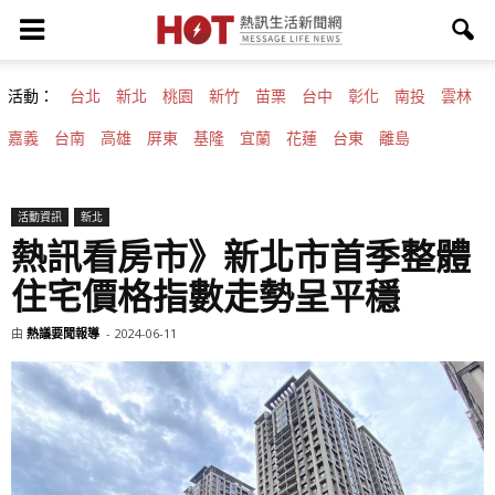
活動：
台北
新北
桃園
新竹
苗栗
台中
彰化
南投
雲林
嘉義
台南
高雄
屏東
基隆
宜蘭
花蓮
台東
離島
活動資訊
新北
熱訊看房市》新北市首季整體
住宅價格指數走勢呈平穩
由
熱議要聞報導
-
2024-06-11