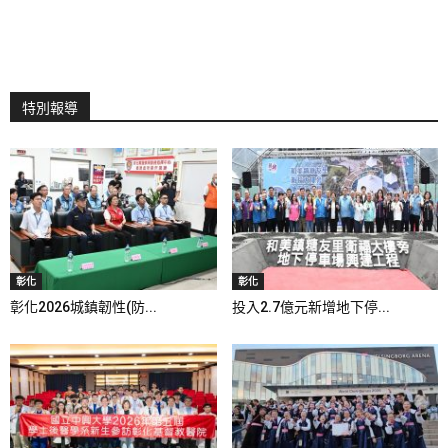
特別報導
彰化
彰化
彰化2026城鎮韌性(防...
投入2.7億元新增地下停...