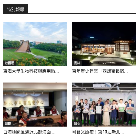
特別報導
校園區
雲林
東海大學生物科技與應用微...
百年歷史建築「西螺街長宿...
新聞
新北
白海豚颱風逼近北部海面 ...
可食又療癒！第13屆新北...