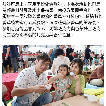
咖啡座席上，享用南投優質咖啡；本場次活動也與農
業部農村發展及水土保持署－南投分署攜手合作，帶
領旅客一同體驗芳香療癒的香草拍打棒DIY，透過製作
香草植物進行五感體驗，沉浸花香與香草的美好後，
參加者還能品嘗到Cona’s妮娜巧克力與香草騎士巧克
力工坊分別準備的巧克力與香草禮盒。