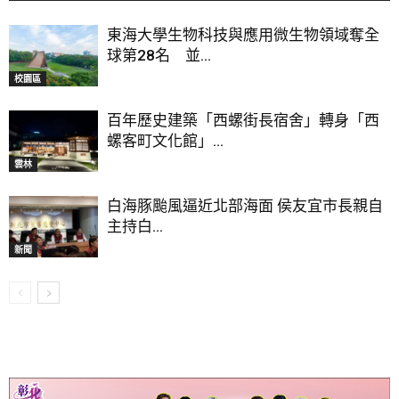
東海大學生物科技與應用微生物領域奪全
球第28名 並...
校園區
百年歷史建築「西螺街長宿舍」轉身「西
螺客町文化館」...
雲林
白海豚颱風逼近北部海面 侯友宜市長親自
主持白...
新聞