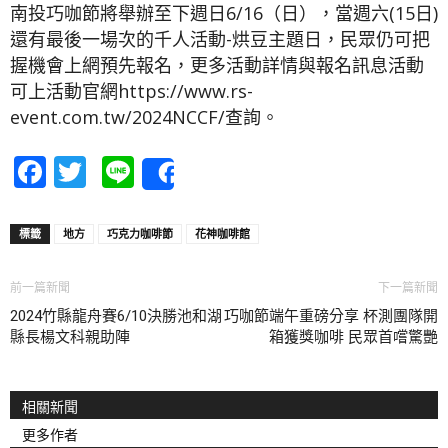
南投巧咖節將舉辦至下週日6/16（日），當週六(15日)
還有最後一場次的千人活動-烘豆主題日，民眾仍可把
握機會上網預先報名，更多活動詳情與報名訊息活動
可上活動官網https://www.rs-
event.com.tw/2024NCCF/查詢。
Facebook
Twitter
Line
Share
標籤
地方
巧克力咖啡節
花神咖啡館
前一篇新聞
下一篇新聞
2024竹縣龍舟賽6/10決勝池和湖
巧咖節端午重磅分享 杯測團隊開
縣長楊文科親助陣
箱獲獎咖啡 民眾首嚐驚艷
相關新聞
更多作者