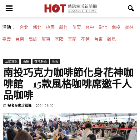
活動：
台北
新北
桃園
新竹
苗栗
台中
彰化
南投
雲林
嘉義
台南
高雄
屏東
基隆
宜蘭
花蓮
台東
離島
活動資訊
南投
在地特區
新聞
南投巧克力咖啡節化身花神咖
啡館 15款風格咖啡席邀千人
品咖啡
由
記者吳素珍報導
-
2024-06-10