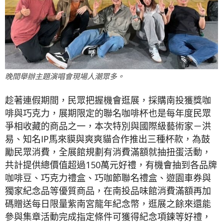
晚間舉辦主題演唱會現場人潮眾多。
趁著連假期間，民眾把握機會逛展，採購南投獲獎咖
啡與巧克力，展期限定的聯名咖啡杯也是每年度民眾
爭相收藏的商品之一，本次特別與國際級藝術家－洪
易、知名IP馬來貘與爽爽貓合作推出三種杯款，為鼓
勵民眾消費，全展館規劃有消費滿額就抽扭蛋活動，
共計提供總價值超過150萬元好禮，有機會抽到各品牌
咖啡豆、巧克力禮盒、巧咖節聯名禮盒、遊園車券與
獨家紀念品等優質商品，在南投品味館消費滿額再加
碼贈送每日限量紫南宮龍年紀念幣，逛展之餘來還能
參與集章活動完成指定條件可獲得紀念項鍊等好禮，