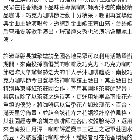
民眾在花香簇擁下品味由專業咖啡師所沖泡的南投精
品咖啡，巧克力咖啡節活動十分精采，晚間再登場經
典金曲主題演唱會，邀請到金曲歌王荒山亮、台語歌
后曹雅雯等歌手演出，璀璨煙火秀也於演唱會華麗上
演。
許淑華縣長誠摯邀請全國各地民眾可以利用活動舉辦
期間，來南投採購優質的咖啡及巧克力。巧克力咖啡
節繼昨天舉辦聲勢浩大的千人手沖咖啡體驗，南投巧
克力咖啡節今日登場花神咖啡館主題日，其主題日也
特別與東峰紅茶莊園合作，善用其團隊茶藝師背景，
其席位除了以茶藝之道待客，更運用埔里為南投花卉
重鎮的優勢，將咖啡席以當季花卉如玫瑰花、百合、
滿天星等佈置，並結合該花卉之花語設計席位風格，
其莊園經專業培訓之咖啡師在各席次體驗時段，選用
來自南投日月潭－咖啡評鑑賽事三冠王之冠軍莊園水
洗豆，為旅客進行咖啡手沖，體驗者可在花香環繞的