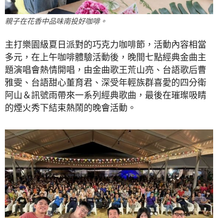
親子在花香中品味南投好咖啡。
主打樂園級夏日派對的巧克力咖啡節，活動內容相當
多元，在上午咖啡體驗活動後，晚間七點經典金曲主
題演唱會熱情開唱，由金曲歌王荒山亮、台語歌后曹
雅雯、台語甜心董育君、深受年輕族群喜愛的四分衛
阿山＆訊號雨帶來一系列經典歌曲，最後在璀璨吸睛
的煙火秀下結束熱鬧的晚會活動。