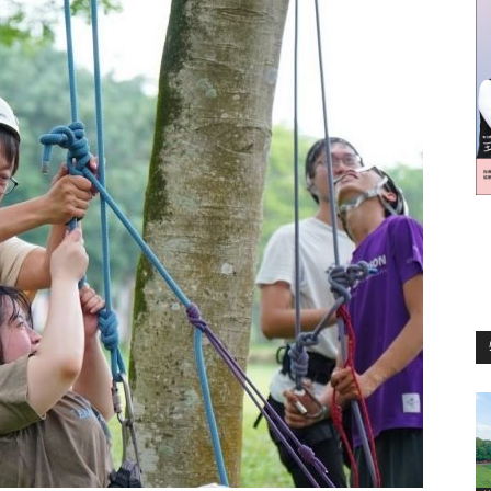
訊
生
活
新