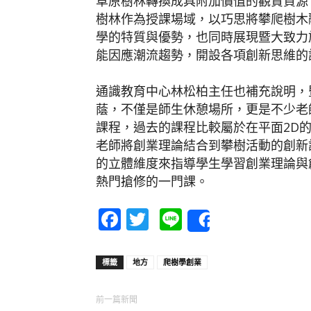
草原樹林轉換成具附加價值的觀賞資源
樹林作為授課場域，以巧思將攀爬樹木
學的特質與優勢，也同時展現暨大致力
能因應潮流趨勢，開設各項創新思維的
通識教育中心林松柏主任也補充說明，
蔭，不僅是師生休憩場所，更是不少老
課程，過去的課程比較屬於在平面2D
老師將創業理論結合到攀樹活動的創新
的立體維度來指導學生學習創業理論與
熱門搶修的一門課。
Facebook
Twitter
Line
Share
標籤
地方
爬樹學創業
前一篇新聞