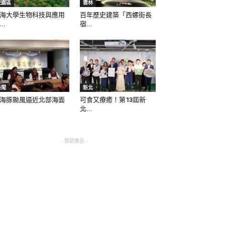
校園區
雲林
海大學生物科技與應用
百年歷史建築「西螺街長
..
宿...
新聞
新北
海豚颱風逼近北部海面
可食又療癒！第13屆新
北...
- 贊助廣告 -