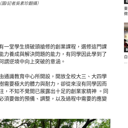
圖/記者吳素珍翻攝）
東
微.
聞
有一堂學生擠破頭搶修的創業課程，選修這門課
能力養成與解決問題的能力，有同學因此學到了
白
網
何謂逆境中向上突破的意涵。
...
由通識教育中心所開設，開放全校大三、大四學
樹需要極大的體力與耐力，卻從來沒有同學因而
注，不知不覺間已展露出十足的創業家精神 。同
必須要做的預備、調整，以及過程中需要的應變