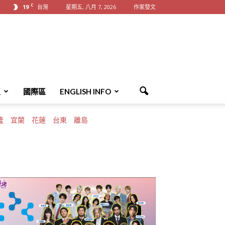
C
19
台灣
星期五, 八月 7, 2026
作家發文
區
國際區
ENGLISH INFO
隆
宜蘭
花蓮
台東
離島