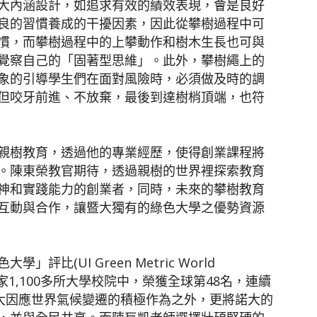
大內涵設計，如追求有效的績效表現，會是良好
良的習慣養成的干擾因素，因此從攀樹過程中可
慣，而攀樹過程中的上攀動作和樹木生長也可與
覺察自己的「固著型思維」。此外，攀樹繩上的
象的引導學生們在面對風險時，必須做及時的調
但咬牙前進、不放棄，最後到達樹梢頂端，也符
親樹教育，透過他的專業經歷，使得創業課程將
。陳東榮教官期待，透過親樹的世界裡探索教育
神和實踐能力的創業者，同時，未來的攀樹教育
互動與合作，讓暨大獨有的綠色大學之優勢資源
比(UI Green Metric World
有84個國家1,100多所大學校院中，榮獲全球第48名，連續
暨大因應世界氣候變遷的積極作為之外，更將諾大的