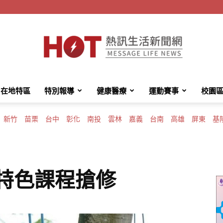
在地特區
特別報導
健康醫療
運動賽事
校園
HotMessage
新竹
苗栗
台中
彰化
南投
雲林
嘉義
台南
高雄
屏東
基
熱
大特色課程搶修