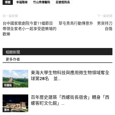
標籤
幸福階梯
竹山秀傳醫院
莊碧焜院長
前一篇新聞
下一篇新聞
台中國家歌劇院今夏11檔節目
草屯青鳥行動傳意外 男突持刀
帶領全家老小一起享受遊樂場的
自傷
歡樂
相關新聞
更多作者
東海大學生物科技與應用微生物領域奪全
球第28名 並...
校園區
百年歷史建築「西螺街長宿舍」轉身「西
螺客町文化館」...
雲林