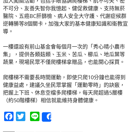
加入闖關活動，包括手眼協調爬樓梯、肌不可失、密
不可分、友善失智你我憶起、健促救健康、支持無菸
醫院、五癌BC肝篩檢、病人安全大守護、代謝症候群
逆轉勝等8個關卡，加強大家的基本健康知識和衛教宣
導。
一樓還設有前山基金會每個月一次的「秀心晴小農市
集」，提供各類菇類、玉米、苦瓜、櫛瓜、地瓜葉等
蔬果，現場民眾不僅爬樓梯拿贈品，也能開心採買。
爬樓梯不需要長時間運動，即使只爬10分鐘也能得到
健康益處，建議久坐民眾掌握「運動零時」的訣竅，
把握上下班、休息空檔多爬樓梯，每天爬超過5層樓
（約50階樓梯）相信就能維持身體健康。
Facebook
Twitter
Line
Share