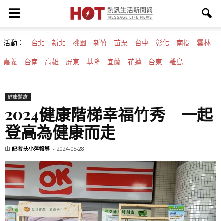
活動：
台北
新北
桃園
新竹
苗栗
台中
彰化
南投
雲林
嘉義
台南
高雄
屏東
基隆
宜蘭
花蓮
台東
離島
健康醫療
2024健康階梯幸福竹秀 一起
登高為健康而走
由
記者扶小萍報導
-
2024-05-28