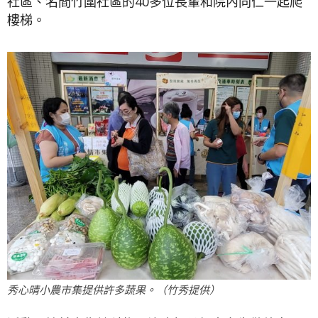
社區、名間竹圍社區的40多位長輩和院內同仁一起爬
樓梯。
秀心晴小農市集提供許多蔬果。（竹秀提供）