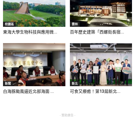
校園區
雲林
東海大學生物科技與應用微...
百年歷史建築「西螺街長宿...
新聞
新北
白海豚颱風逼近北部海面 ...
可食又療癒！第13屆新北...
- 贊助廣告 -