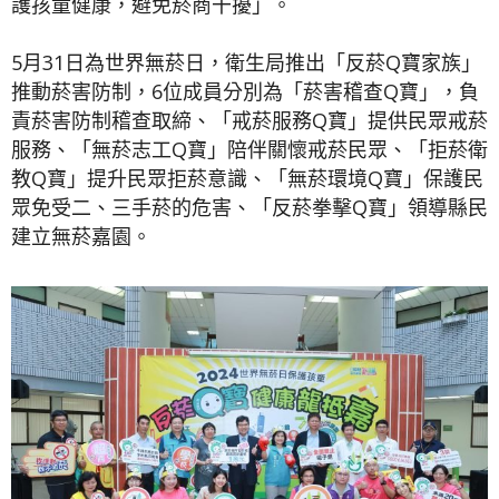
護孩童健康，避免菸商干擾」。
5月31日為世界無菸日，衛生局推出「反菸Q寶家族」
推動菸害防制，6位成員分別為「菸害稽查Q寶」，負
責菸害防制稽查取締、「戒菸服務Q寶」提供民眾戒菸
服務、「無菸志工Q寶」陪伴關懷戒菸民眾、「拒菸衛
教Q寶」提升民眾拒菸意識、「無菸環境Q寶」保護民
眾免受二、三手菸的危害、「反菸拳擊Q寶」領導縣民
建立無菸嘉園。