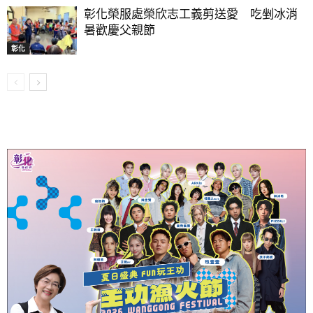
彰化榮服處榮欣志工義剪送愛 吃剉冰消
暑歡慶父親節
彰化