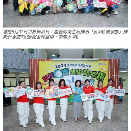
響應5月31日世界無菸日，嘉義縣衛生局推出「反菸Q寶家族」推
動菸害防制(圖/記者陳宜琳、歐陽漳 攝)