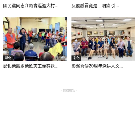
國民黨同志介紹會巡迴大村...
反覆感冒竟是口咽癌 引...
彰化
彰化
彰化榮服處榮欣志工義剪送...
彰濱秀傳20周年深耕人文...
- 贊助廣告 -