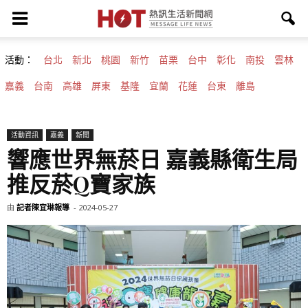
活動：
台北
新北
桃園
新竹
苗栗
台中
彰化
南投
雲林
嘉義
台南
高雄
屏東
基隆
宜蘭
花蓮
台東
離島
活動資訊
嘉義
新聞
響應世界無菸日 嘉義縣衛生局
推反菸Q寶家族
由
記者陳宜琳報導
-
2024-05-27