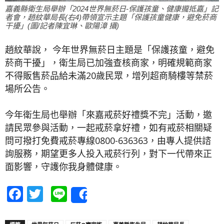
嘉義縣衛生局舉辦「2024世界無菸日-保護孩童、健康攏抵嘉」記
者會，趙紋華局長(右4)帶領宣示主題「保護孩童健康，避免菸商
干擾」(圖/記者陳宜琳、歐陽漳 攝)
趙紋華說， 今年世界無菸日主題是「保護孩童，避免
菸商干擾」，衛生局已加強查核商家，明確規範商家
不得販售菸品給未滿20歲民眾，增列超商騎樓等禁菸
場所公告。
今年衛生局也舉辦「來嘉戒菸好禮獎不完」活動，邀
請民眾參與活動，一起戒菸拿好禮，如有戒菸相關疑
問可撥打免費戒菸專線0800-636363，由專人提供諮
詢服務，期望更多人投入戒菸行列，對下一代帶來正
面影響，守護你我身體健康。
Facebook
Twitter
Line
Share