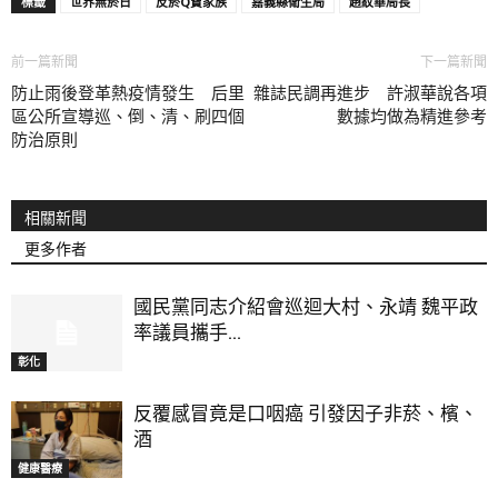
標籤
世界無菸日
反菸Q寶家族
嘉義縣衛生局
趙紋華局長
前一篇新聞
下一篇新聞
防止雨後登革熱疫情發生 后里
雜誌民調再進步 許淑華說各項
區公所宣導巡、倒、清、刷四個
數據均做為精進參考
防治原則
相關新聞
更多作者
國民黨同志介紹會巡迴大村、永靖 魏平政
率議員攜手...
彰化
反覆感冒竟是口咽癌 引發因子非菸、檳、
酒
健康醫療