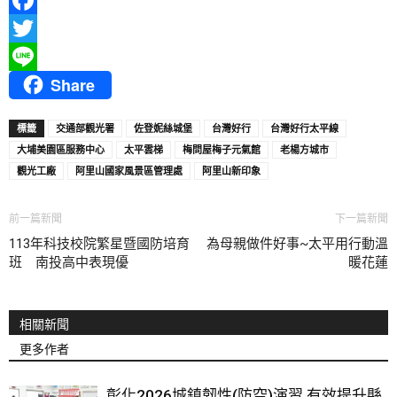
Facebook
Twitter
Share
Line
標籤
交通部觀光署
佐登妮絲城堡
台灣好行
台灣好行太平線
大埔美園區服務中心
太平雲梯
梅問屋梅子元氣館
老楊方城市
觀光工廠
阿里山國家風景區管理處
阿里山新印象
前一篇新聞
下一篇新聞
113年科技校院繁星暨國防培育
為母親做件好事~太平用行動溫
班 南投高中表現優
暖花蓮
相關新聞
更多作者
彰化2026城鎮韌性(防空)演習 有效提升縣