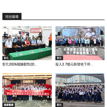
特別報導
彰化
彰化
彰化2026城鎮韌性(防...
投入2.7億元新增地下停...
健康醫療
彰化