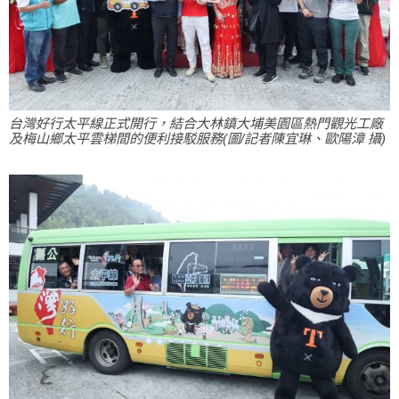
台灣好行太平線正式開行，結合大林鎮大埔美園區熱門觀光工廠
及梅山鄉太平雲梯間的便利接駁服務(圖/記者陳宜琳、歐陽漳 攝)