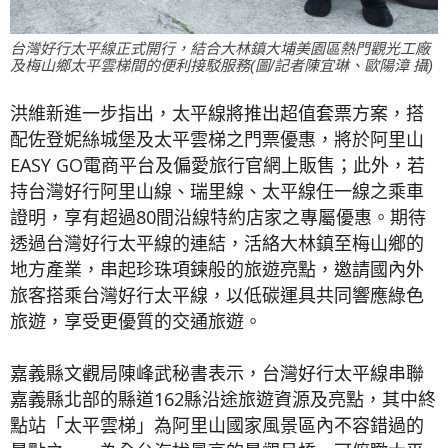
台灣好行太平線正式開行，結合大林鎮大埔美園區熱門觀光工廠
及梅山鄉太平雲梯間的便利接駁服務(圖/記者陳宜琳、歐陽漳 攝)
洪維新進一步指出，太平線將推出超值套票方案，搭
配佐登妮絲城堡及太平雲梯之門票優惠，將於阿里山
EASY GO電商平台及偏愛旅行官網上販售；此外，若
持台灣好行阿里山線、瑞里線、太平線任一線之乘車
證明，享有超過80間沿線特約店家之專屬優惠。期待
透過台灣好行太平線的連結，活絡大林鎮至梅山鄉的
地方產業，串起珍珠項鍊般的旅遊亮點，邀請國內外
旅客搭乘台灣好行太平線，以低碳運具共同響應綠色
旅遊，享受更優質的交通旅遊。
嘉義縣文觀局陳峰武秘書表示，台灣好行太平線串聯
嘉義縣北部的縣道162縣沿途旅遊資源及亮點，其中終
點站「太平雲梯」為阿里山國家風景區內不容錯過的