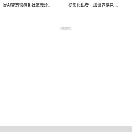
從AI智慧醫療到社區義診...
從彰化出發，讓世界聽見 ...
- 贊助廣告 -