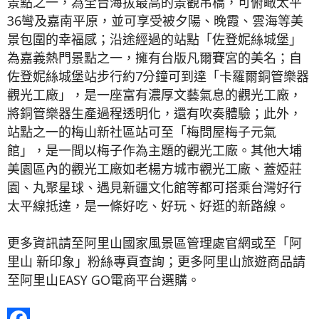
景點之一，為全台海拔最高的景觀吊橋，可俯瞰太平
36彎及嘉南平原，並可享受被夕陽、晚霞、雲海等美
景包圍的幸福感；沿途經過的站點「佐登妮絲城堡」
為嘉義熱門景點之一，擁有台版凡爾賽宮的美名；自
佐登妮絲城堡站步行約7分鐘可到達「卡羅爾銅管樂器
觀光工廠」，是一座富有濃厚文藝氣息的觀光工廠，
將銅管樂器生產過程透明化，還有吹奏體驗；此外，
站點之一的梅山新社區站可至「梅問屋梅子元氣
館」，是一間以梅子作為主題的觀光工廠。其他大埔
美園區內的觀光工廠如老楊方城市觀光工廠、蓋婭莊
園、丸聚星球、遇見新疆文化館等都可搭乘台灣好行
太平線抵達，是一條好吃、好玩、好逛的新路線。
更多資訊請至阿里山國家風景區管理處官網或至「阿
里山 新印象」粉絲專頁查詢；更多阿里山旅遊商品請
至阿里山EASY GO電商平台選購。