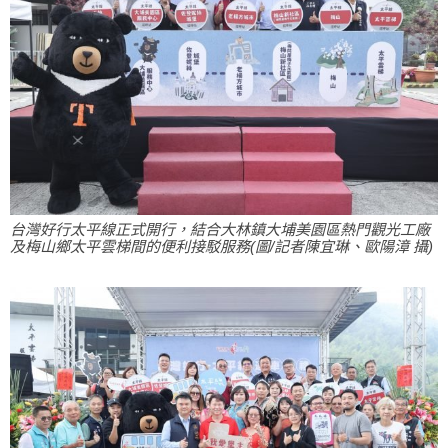
台灣好行太平線正式開行，結合大林鎮大埔美園區熱門觀光工廠
及梅山鄉太平雲梯間的便利接駁服務(圖/記者陳宜琳、歐陽漳 攝)