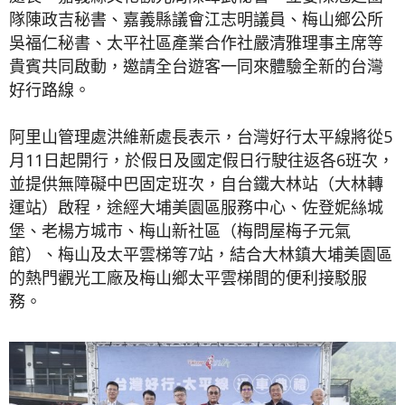
隊陳政吉秘書、嘉義縣議會江志明議員、梅山鄉公所
吳福仁秘書、太平社區產業合作社嚴清雅理事主席等
貴賓共同啟動，邀請全台遊客一同來體驗全新的台灣
好行路線。
阿里山管理處洪維新處長表示，台灣好行太平線將從5
月11日起開行，於假日及國定假日行駛往返各6班次，
並提供無障礙中巴固定班次，自台鐵大林站（大林轉
運站）啟程，途經大埔美園區服務中心、佐登妮絲城
堡、老楊方城市、梅山新社區（梅問屋梅子元氣
館）、梅山及太平雲梯等7站，結合大林鎮大埔美園區
的熱門觀光工廠及梅山鄉太平雲梯間的便利接駁服
務。