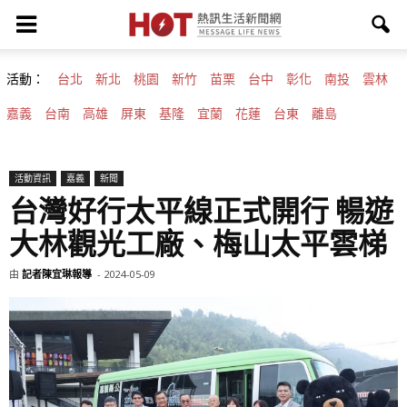
活動：
台北
新北
桃園
新竹
苗栗
台中
彰化
南投
雲林
嘉義
台南
高雄
屏東
基隆
宜蘭
花蓮
台東
離島
活動資訊
嘉義
新聞
台灣好行太平線正式開行 暢遊
大林觀光工廠、梅山太平雲梯
由
記者陳宜琳報導
-
2024-05-09