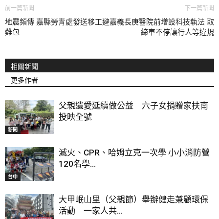
前一篇新聞
下一篇新聞
地震頻傳 嘉縣勞青處發送移工避
嘉義長庚醫院前增設科技執法 取
難包
締車不停讓行人等違規
相關新聞
更多作者
父親遺愛延續做公益 六子女捐贈家扶南
投映全號
新聞
滅火、CPR、哈姆立克一次學 小小消防營
120名學...
台中
大甲岷山里（父親節）舉辦健走兼顧環保
活動 一家人共...