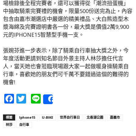
場檢錄後全程完賽者，還可以獲得從「潮流扭蛋機」
中抽取騎乘完賽禮的機會，限量500份送完為止，內容
包含由嘉市潮選店中嚴選的精美禮品、大白熊造型木
漿海綿及完賽證明書各一份，最大獎是價值2萬9,900
元的IPHONE15智慧型手機一支。
張婉芬進一步表示，除了騎乘自行車抽大獎之外，今
年度活動更請到知名節目外景主持人林莎擔任代言
人，當天她也會蒞臨現場跟大家一起做暖身操騎乘自
行車，喜歡她的朋友們可千萬不要錯過這個的難得的
機會!
Facebook
Twitter
Line
Share
標籤
Iphone15
U-BIKE
世界自行車日
北香湖公園
嘉義市
林莎
自行車