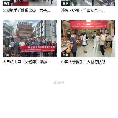
新聞
台中
父親遺愛延續做公益 六子...
滅火、CPR、哈姆立克一...
台中
台中
大甲岷山里（父親節）舉辦...
中興大學攜手三大醫療院所...
- 贊助廣告 -