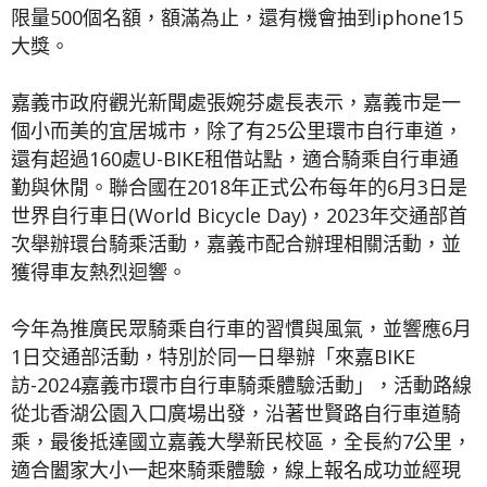
限量500個名額，額滿為止，還有機會抽到iphone15
大獎。
嘉義市政府觀光新聞處張婉芬處長表示，嘉義市是一
個小而美的宜居城市，除了有25公里環市自行車道，
還有超過160處U-BIKE租借站點，適合騎乘自行車通
勤與休閒。聯合國在2018年正式公布每年的6月3日是
世界自行車日(World Bicycle Day)，2023年交通部首
次舉辦環台騎乘活動，嘉義市配合辦理相關活動，並
獲得車友熱烈迴響。
今年為推廣民眾騎乘自行車的習慣與風氣，並響應6月
1日交通部活動，特別於同一日舉辦「來嘉BIKE
訪-2024嘉義市環市自行車騎乘體驗活動」，活動路線
從北香湖公園入口廣場出發，沿著世賢路自行車道騎
乘，最後抵達國立嘉義大學新民校區，全長約7公里，
適合闔家大小一起來騎乘體驗，線上報名成功並經現