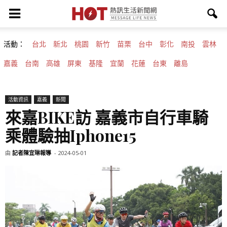
活動：
台北
新北
桃園
新竹
苗栗
台中
彰化
南投
雲林
嘉義
台南
高雄
屏東
基隆
宜蘭
花蓮
台東
離島
活動資訊
嘉義
新聞
來嘉BIKE訪 嘉義市自行車騎
乘體驗抽Iphone15
由
記者陳宜琳報導
-
2024-05-01