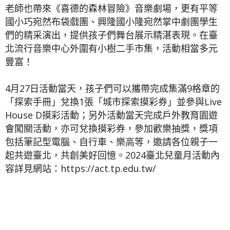
老師也帶來《喜德的森林冒險》音樂劇場，更有平等
國小巧宛然布袋戲團、興隆國小隆宛然掌中劇團學生
們的精采演出，提供孩子們舞台展示精湛表現。在臺
北流行音樂中心外圍有小樹二手市集，活動相當多元
豐富！
4月27日活動當天，孩子們可以攜帶完成集滿9格章的
「探索手冊」兌換1張「城市探索摸彩券」並參與Live
House D摸彩活動；另外活動當天完成戶外教育園遊
會闖關活動，亦可兌換摸彩券，參加歡樂抽獎，獎項
包括筆記型電腦、自行車、樂高等，邀請各位親子一
起共遊臺北，共創美好回憶。2024臺北兒童月活動內
容詳見網站：https://act.tp.edu.tw/