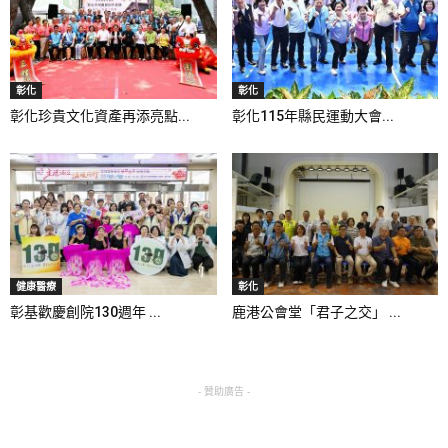
彰化
彰化
彰化珍貴文化資產再添亮點...
彰化115年縣民運動大會...
健康醫療
彰化
彰基歡慶創院130週年 ...
鹿港公會堂「君子之交」 ...
- 贊助廣告 -