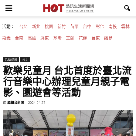
活動：
台北
新北
桃園
新竹
苗栗
台中
彰化
南投
雲林
嘉義
台南
高雄
屏東
基隆
宜蘭
花蓮
台東
離島
活動資訊
台北
歡樂兒童月 台北首度於臺北流
行音樂中心辦理兒童月親子電
影、園遊會等活動
由
編輯台新聞
-
2024-04-27