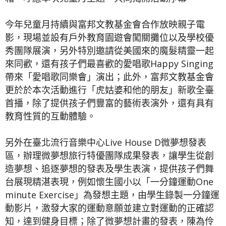
今年兒童月持續與富邦文教基金會合作放映親子電
影，現場並設有戶外教育園遊會闖關攤位以及學校優
秀團隊展演，另外特別邀請從美國來的魔髮精靈一起
來同歡，還有孩子們最喜歡的愛唱歌Happy Singing
帶來「愛唱歌同樂會」演出；此外，富邦文教基金會
更於於本次活動進行「虎姑婆和他的朋友」新歌全臺
首播，除了提供孩子們豐富的藝術表演外，還有具有
教育性質的互動體驗。
另外在臺北流行音樂中心Live House D微夢想發表
區，辦理微夢想旅行特優團隊成果發表，讓學生從創
造夢想、追逐夢想的發表及學生表演，提供孩子們舞
台展現精湛表現，例如懷生國小以「一分鐘運動One
minute Exercise」為發想主題，由學生錄製一分鐘運
動影片，激發大家的運動意願並建立對運動的正確認
知，達到健身目標；除了微夢想計畫的發表，陳為伶