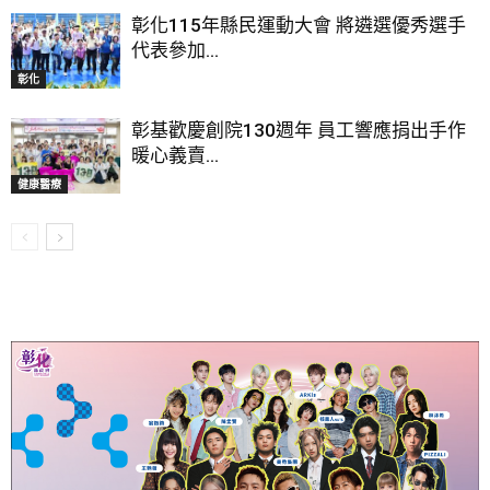
彰化115年縣民運動大會 將遴選優秀選手
代表參加...
彰化
彰基歡慶創院130週年 員工響應捐出手作
暖心義賣...
健康醫療