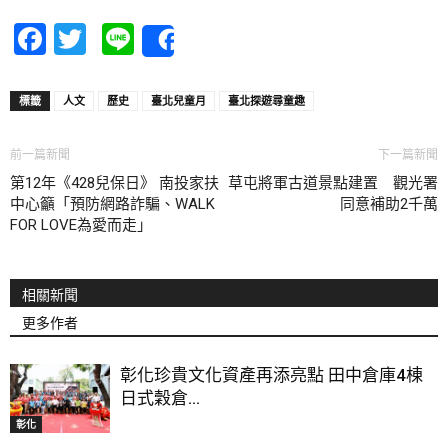
Facebook
Twitter
Line
Share
標籤
人文
歷史
臺北兒童月
臺北探遊尋童趣
前一篇新聞
下一篇新聞
第12年《428兒保日》 南投家扶
草屯將軍古道景點建置 觀光署
中心籲「預防網路詐騙、WALK
同意補助2千萬
FOR LOVE為愛而走」
相關新聞
更多作者
彰化珍貴文化資產再添亮點 田中倉庫4棟
日式穀倉...
彰化