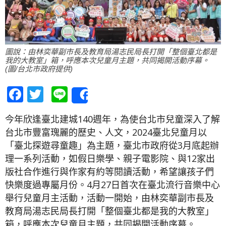
圖說：由林奕華副市長及教育局湯志民局長打開「整個臺北都是
我的大教室」箱，呼應本次兒童月主題，共同揭開活動序幕。
(圖/台北市政府提供)
Facebook
Twitter
Line
Share
今年欣逢臺北建城140週年，為使台北市兒童深入了解
台北市豐富瑰麗的歷史、人文，2024臺北兒童月以
「臺北探遊尋童趣」為主題，臺北市政府從3月底起辦
理一系列活動，如假日樂學、親子電影院、與12家出
版社合作進行與作家有約等閱讀活動，希望讓孩子們
快樂度過專屬月份。4月27日首次在臺北流行音樂中心
舉行兒童月主活動，活動一開始，由林奕華副市長及
教育局湯志民局長打開「整個臺北都是我的大教室」
箱，呼應本次兒童月主題，共同揭開活動序幕。