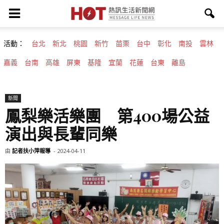
活動：
台北
新北
桃園
新竹
苗栗
台中
彰化
南投
雲林
嘉義
台南
高雄
屏東
基隆
宜蘭
花蓮
台東
離島
新聞
鳳梨樂活樂團 第400場公益
演出與長輩同樂
由
記者扶小萍報導
-
2024-04-11