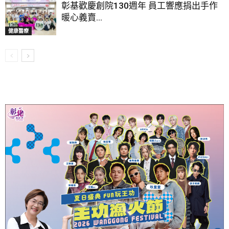
彰基歡慶創院130週年 員工響應捐出手作
暖心義賣...
健康醫療