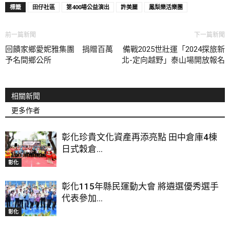
標籤
田仔社區
第400場公益演出
許美麗
鳳梨樂活樂團
前一篇新聞
下一篇新聞
回饋家鄉愛妮雅集團 捐贈百萬
備戰2025世壯運「2024探旅新
予名間鄉公所
北-定向越野」泰山場開放報名
相關新聞
更多作者
彰化珍貴文化資產再添亮點 田中倉庫4棟
日式穀倉...
彰化
彰化115年縣民運動大會 將遴選優秀選手
代表參加...
彰化