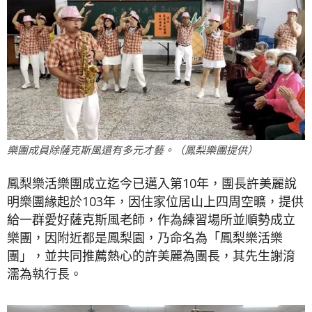
樂團成員除薩克斯風還有多元才藝。（鳳梨樂團提供）
鳳梨樂活樂團成立迄今已邁入第10年，團長許美麗說
明樂團緣起於103年，因住家位居山上四周空曠，提供
給一群愛好薩克斯風老師，作為練習場所並順勢成立
樂團，因附近都是鳳梨園，乃命名為「鳳梨樂活樂
團」，並共同推薦熱心的許美麗為團長，其先生謝淯
濡為執行長。