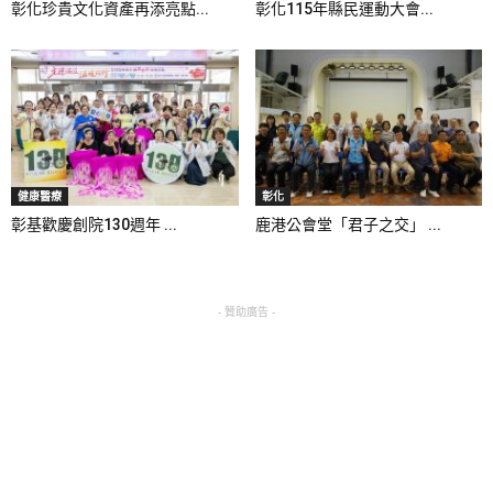
彰化珍貴文化資產再添亮點...
彰化115年縣民運動大會...
健康醫療
彰化
彰基歡慶創院130週年 ...
鹿港公會堂「君子之交」 ...
- 贊助廣告 -